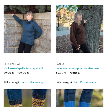
NEULEPAIDAT
LANGAT
Molla-neulepaita tarvikepaketti
Tellervo-neulehuppari tarvikepaketti
Hintaluokka:
Hintaluokka:
89,00
€
–
109,00
€
69,00
€
–
79,00
€
89,00 €
69,00 €
-
-
109,00 €
79,00 €
Jälleenmyyjä:
Taito Pirkanmaa ry
Jälleenmyyjä:
Taito Pirkanmaa ry