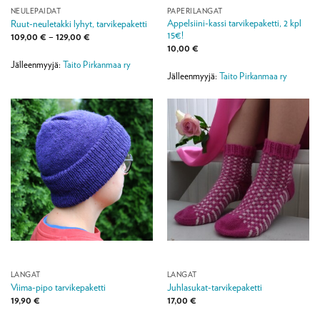
NEULEPAIDAT
PAPERILANGAT
Appelsiini-kassi tarvikepaketti, 2 kpl
Ruut-neuletakki lyhyt, tarvikepaketti
15€!
Hintaluokka:
109,00
€
–
129,00
€
109,00 €
10,00
€
-
129,00 €
Jälleenmyyjä:
Taito Pirkanmaa ry
Jälleenmyyjä:
Taito Pirkanmaa ry
LANGAT
LANGAT
Viima-pipo tarvikepaketti
Juhlasukat-tarvikepaketti
19,90
€
17,00
€