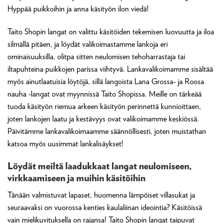
Hyppää puikkoihin ja anna käsityön ilon viedä!
Taito Shopin langat on valittu käsitöiden tekemisen luovuutta ja iloa
silmällä pitäen, ja löydät valikoimastamme lankoja eri
ominaisuuksilla, olitpa sitten neulomisen tehoharrastaja tai
iltapuhteina puikkojen parissa viihtyvä. Lankavalikoimamme sisältää
myös ainutlaatuisia löytöjä, sillä langoista Lana Grossa- ja Roosa
nauha -langat ovat myynnissä Taito Shopissa. Meille on tärkeää
tuoda käsityön riemua arkeen käsityön perinnettä kunnioittaen,
joten lankojen laatu ja kestävyys ovat valikoimamme keskiössä.
Päivitämme lankavalikoimaamme säännöllisesti, joten muistathan
katsoa myös uusimmat lankalisäykset!
Löydät meiltä laadukkaat langat neulomiseen,
virkkaamiseen ja muihin käsitöihin
Tänään valmistuvat lapaset, huomenna lämpöiset villasukat ja
seuraavaksi on vuorossa kenties kaulaliinan ideointia? Käsitöissä
vain mielikuvituksella on rajansa! Taito Shopin langat taipuvat