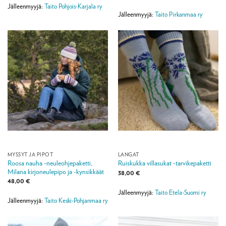
Jälleenmyyjä:
Taito Pohjois-Karjala ry
Jälleenmyyjä:
Taito Pirkanmaa ry
MYSSYT JA PIPOT
LANGAT
Roosa nauha -neuleohjepaketti,
Ruiskukka villasukat -tarvikepaketti
Milana kirjoneulepipo ja -kynsikkäät
38,00
€
48,00
€
Jälleenmyyjä:
Taito Etela-Suomi ry
Jälleenmyyjä:
Taito Keski-Pohjanmaa ry