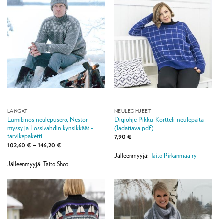
LANGAT
NEULEOHJEET
Lumikinos neulepusero, Nestori
Digiohje Pikku-Kortteli-neulepaita
myssy ja Lossivahdin kynsikkäät -
(ladattava pdf)
tarvikepaketti
7,90
€
Hintaluokka:
102,60
€
–
146,20
€
102,60 €
Jälleenmyyjä:
Taito Pirkanmaa ry
-
146,20 €
Jälleenmyyjä: Taito Shop