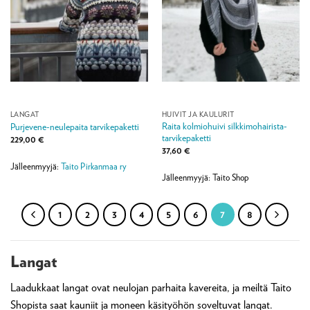
LANGAT
HUIVIT JA KAULURIT
Raita kolmiohuivi silkkimohairista-
Purjevene-neulepaita tarvikepaketti
tarvikepaketti
229,00
€
37,60
€
Jälleenmyyjä:
Taito Pirkanmaa ry
Jälleenmyyjä: Taito Shop
1
2
3
4
5
6
7
8
Langat
Laadukkaat langat ovat neulojan parhaita kavereita, ja meiltä Taito
Shopista saat kauniit ja moneen käsityöhön soveltuvat langat.