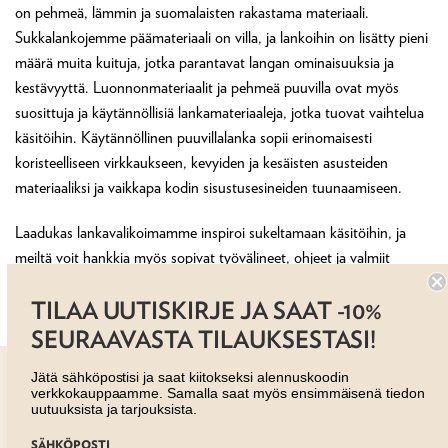
on pehmeä, lämmin ja suomalaisten rakastama materiaali.
Sukkalankojemme päämateriaali on villa, ja lankoihin on lisätty pieni
määrä muita kuituja, jotka parantavat langan ominaisuuksia ja
kestävyyttä. Luonnonmateriaalit ja pehmeä puuvilla ovat myös
suosittuja ja käytännöllisiä lankamateriaaleja, jotka tuovat vaihtelua
käsitöihin. Käytännöllinen puuvillalanka sopii erinomaisesti
koristeelliseen virkkaukseen, kevyiden ja kesäisten asusteiden
materiaaliksi ja vaikkapa kodin sisustusesineiden tuunaamiseen.
Laadukas lankavalikoimamme inspiroi sukeltamaan käsitöihin, ja
meiltä voit hankkia myös sopivat työvälineet, ohjeet ja valmiit
käsitöiden tarvikepaketit.
TILAA UUTISKIRJE JA SAAT -10%
SEURAAVASTA TILAUKSESTASI!
Jätä sähköpostisi ja saat kiitokseksi alennuskoodin
verkkokauppaamme. Samalla saat myös ensimmäisenä tiedon
uutuuksista ja tarjouksista.
SÄHKÖPOSTI