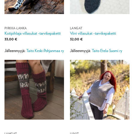
PIRKKA-LANKA
LANGAT
Kotipihlaja villasukat -tarvikepaketti
Viivi villasukat -tarvikepaketti
33,00
€
32,00
€
Jälleenmyyjä:
Taito Keski-Pohjanmaa ry
Jälleenmyyjä:
Taito Etela-Suomi ry
LANGAT
LIIVIT