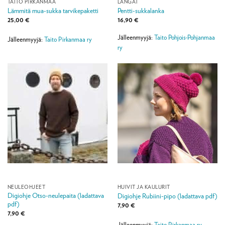
TAITO PIRKANMAA
LANGAT
Lämmitä mua-sukka tarvikepaketti
Pentti-sukkalanka
25,00
€
16,90
€
Jälleenmyyjä:
Taito Pohjois-Pohjanmaa
Jälleenmyyjä:
Taito Pirkanmaa ry
ry
NEULEOHJEET
HUIVIT JA KAULURIT
Digiohje Otso-neulepaita (ladattava
Digiohje Rubiini-pipo (ladattava pdf)
pdf)
7,90
€
7,90
€
Jälleenmyyjä:
Taito Pirkanmaa ry