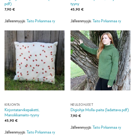
pdf)
tyyny
7,90
€
45,90
€
Jälleenmyyjä:
Taito Pirkanmaa ry
Jälleenmyyjä:
Taito Pirkanmaa ry
KIRJONTA
NEULEOHJEET
Kirjontatarvikepaketti,
Digiohje Molla-paita (ladattava pdf)
Mansikkamaito-tyyny
7,90
€
45,90
€
Jälleenmyyjä:
Taito Pirkanmaa ry
Jälleenmyyjä:
Taito Pirkanmaa ry