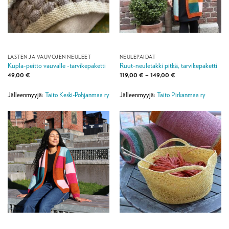
LASTEN JA VAUVOJEN NEULEET
NEULEPAIDAT
Kupla-peitto vauvalle -tarvikepaketti
Ruut-neuletakki pitkä, tarvikepaketti
Hintaluokka:
49,00
€
119,00
€
–
149,00
€
119,00 €
-
149,00 €
Jälleenmyyjä:
Taito Keski-Pohjanmaa ry
Jälleenmyyjä:
Taito Pirkanmaa ry