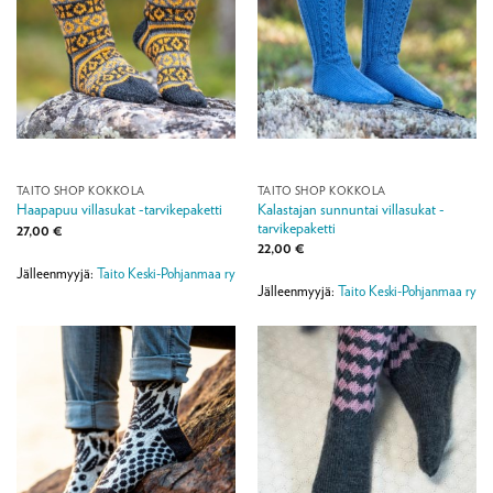
TAITO SHOP KOKKOLA
TAITO SHOP KOKKOLA
Kalastajan sunnuntai villasukat -
Haapapuu villasukat -tarvikepaketti
tarvikepaketti
27,00
€
22,00
€
Jälleenmyyjä:
Taito Keski-Pohjanmaa ry
Jälleenmyyjä:
Taito Keski-Pohjanmaa ry