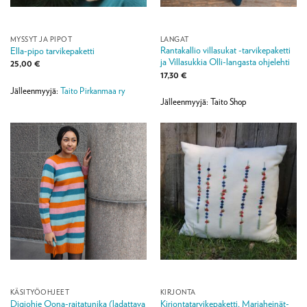
MYSSYT JA PIPOT
LANGAT
Rantakallio villasukat -tarvikepaketti
Ella-pipo tarvikepaketti
ja Villasukkia Olli-langasta ohjelehti
25,00
€
17,30
€
Jälleenmyyjä:
Taito Pirkanmaa ry
Jälleenmyyjä: Taito Shop
KÄSITYÖOHJEET
KIRJONTA
Digiohje Oona-raitatunika (ladattava
Kirjontatarvikepaketti, Marjaheinät-