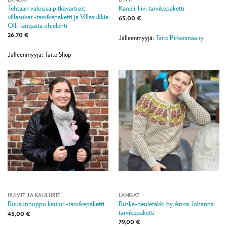
Tehtaan valoissa pitkävartiset
Kaneli-liivi tarvikepaketti
villasukat -tarvikepaketti ja Villasukkia
65,00
€
Olli-langasta ohjelehti
26,70
€
Jälleenmyyjä:
Taito Pirkanmaa ry
Jälleenmyyjä: Taito Shop
HUIVIT JA KAULURIT
LANGAT
Ruska-neuletakki by Anna Johanna
Ruusunnuppu kauluri-tarvikepaketti
tarvikepaketti
45,00
€
79,00
€