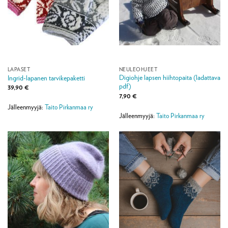
LAPASET
NEULEOHJEET
Digiohje lapsen hiihtopaita (ladattava
Ingrid-lapanen tarvikepaketti
pdf)
39,90
€
7,90
€
Jälleenmyyjä:
Taito Pirkanmaa ry
Jälleenmyyjä:
Taito Pirkanmaa ry