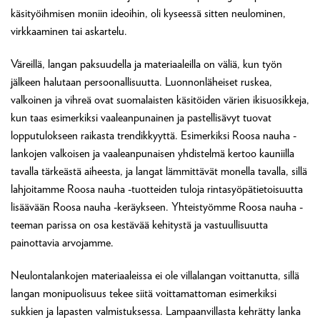
käsityöihmisen moniin ideoihin, oli kyseessä sitten neulominen,
virkkaaminen tai askartelu.
Väreillä, langan paksuudella ja materiaaleilla on väliä, kun työn
jälkeen halutaan persoonallisuutta. Luonnonläheiset ruskea,
valkoinen ja vihreä ovat suomalaisten käsitöiden värien ikisuosikkeja,
kun taas esimerkiksi vaaleanpunainen ja pastellisävyt tuovat
lopputulokseen raikasta trendikkyyttä. Esimerkiksi Roosa nauha -
lankojen valkoisen ja vaaleanpunaisen yhdistelmä kertoo kauniilla
tavalla tärkeästä aiheesta, ja langat lämmittävät monella tavalla, sillä
lahjoitamme Roosa nauha -tuotteiden tuloja rintasyöpätietoisuutta
lisäävään Roosa nauha -keräykseen. Yhteistyömme Roosa nauha -
teeman parissa on osa kestävää kehitystä ja vastuullisuutta
painottavia arvojamme.
Neulontalankojen materiaaleissa ei ole villalangan voittanutta, sillä
langan monipuolisuus tekee siitä voittamattoman esimerkiksi
sukkien ja lapasten valmistuksessa. Lampaanvillasta kehrätty lanka