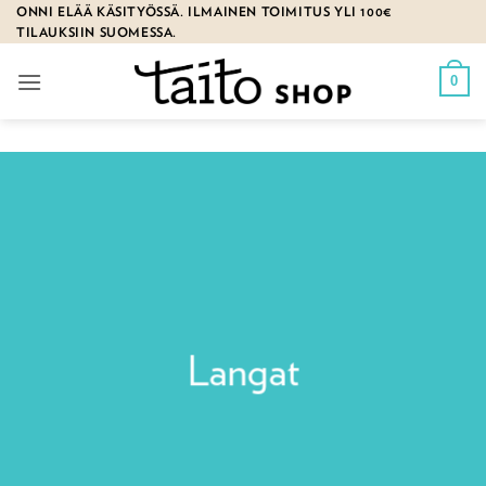
Skip
ONNI ELÄÄ KÄSITYÖSSÄ. ILMAINEN TOIMITUS YLI 100€
TILAUKSIIN SUOMESSA.
to
content
0
Langat