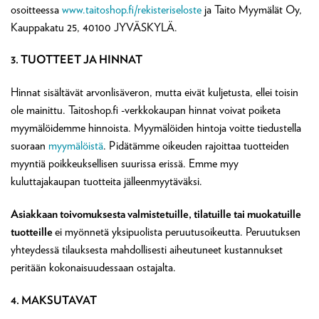
osoitteessa
www.taitoshop.fi/rekisteriseloste
ja Taito Myymälät Oy,
Kauppakatu 25, 40100 JYVÄSKYLÄ.
3. TUOTTEET JA HINNAT
Hinnat sisältävät arvonlisäveron, mutta eivät kuljetusta, ellei toisin
ole mainittu. Taitoshop.fi -verkkokaupan hinnat voivat poiketa
myymälöidemme hinnoista. Myymälöiden hintoja voitte tiedustella
suoraan
myymälöistä
. Pidätämme oikeuden rajoittaa tuotteiden
myyntiä poikkeuksellisen suurissa erissä. Emme myy
kuluttajakaupan tuotteita jälleenmyytäväksi.
Asiakkaan toivomuksesta valmistetuille, tilatuille tai muokatuille
tuotteille
ei myönnetä yksipuolista peruutusoikeutta. Peruutuksen
yhteydessä tilauksesta mahdollisesti aiheutuneet kustannukset
peritään kokonaisuudessaan ostajalta.
4. MAKSUTAVAT