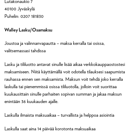
Lutakonaukio 7
40100 Jyväskylä
Puhelin: 0207 181830
Walley Lasku/Osamaksu
Joustoa ja valinnanvapautta – maksa kerralla tai osissa,
valitsemassasi tahdissa
Lasku ja tililuotto antavat sinulle lisää aikaa verkkokauppaostostesi
maksamiseen. Niitä käyttämällä voit odotella tilauksesi saapumista
rauhassa ennen sen maksamista. Maksun voit tehdä joko kerralla
laskulla tai pienemmissä osissa tililuotolla, jolloin voit suorittaa
kuukausittain sinulle parhaiten sopivan summan ja jakaa maksun
enintään 36 kuukauden ajalle.
Laskulla ilmaista maksuaikaa – turvallista ja helppoa asiointia
Laskulla saat aina 14 päivää korotonta maksuaikaa