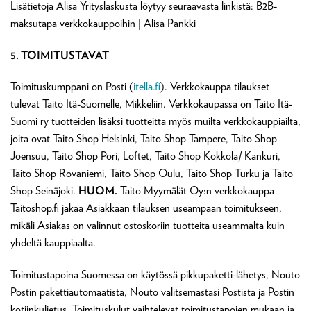
Lisätietoja Alisa Yrityslaskusta löytyy seuraavasta linkistä: B2B-
maksutapa verkkokauppoihin | Alisa Pankki
5. TOIMITUSTAVAT
Toimituskumppani on Posti (
itella.fi
). Verkkokauppa tilaukset
tulevat Taito Itä-Suomelle, Mikkeliin. Verkkokaupassa on Taito Itä-
Suomi ry tuotteiden lisäksi tuotteitta myös muilta verkkokauppiailta,
joita ovat Taito Shop Helsinki, Taito Shop Tampere, Taito Shop
Joensuu, Taito Shop Pori, Loftet, Taito Shop Kokkola/ Kankuri,
Taito Shop Rovaniemi, Taito Shop Oulu, Taito Shop Turku ja Taito
Shop Seinäjoki.
HUOM.
Taito Myymälät Oy:n verkkokauppa
Taitoshop.fi jakaa Asiakkaan tilauksen useampaan toimitukseen,
mikäli Asiakas on valinnut ostoskoriin tuotteita useammalta kuin
yhdeltä kauppiaalta.
Toimitustapoina Suomessa on käytössä pikkupaketti-lähetys, Nouto
Postin pakettiautomaatista, Nouto valitsemastasi Postista ja Postin
kotiinkuljetus. Toimituskulut vaihtelevat toimitustapojen mukaan ja