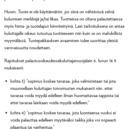
Huom. Tuote ei ole käyttämätön, jos siinä on nähtävissä selviä
kulumisen merkkejä ja/tai likaa. Tuotteissa on oltava palautettaessa
myös hinta- ja tuotelaput kiinnitettyinä. Lain tarkoituksena on antaa
kuluttajalle oikeus tutustua tuotteeseen niin kuin se on mahdollista
myymälässä. Tuotepakkauksen avaaminen tulee suorittaa yleistä
varovaisuutta noudattaen.
Rajoitukset palautusoikeudessakuluttajansuojalain 6. luvun 16 §
mukaisesti:
kohta 3) ”sopimus koskee tavaraa, joka valmistetaan tai jota
muunnellaan kuluttajan toivomusten mukaisesti niin, ettei
tavaraa voida myydä edelleen ilman huomattavaa tappiota tai
ettei tavaraa lainkaan voida myydä edelleen;”
kohta 4) ”sopimus koskee tavaraa, jota luonteensa vuoksi ei
voida palauttaa edelleen myytäväksi taikka joka voi nopeasti
pilaantua tai vanhentua;”