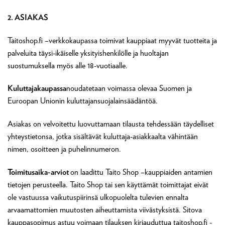
2. ASIAKAS
Taitoshop.fi –verkkokaupassa toimivat kauppiaat myyvät tuotteita ja
palveluita täysi-ikäiselle yksityishenkilölle ja huoltajan
suostumuksella myös alle 18-vuotiaalle.
Kuluttajakaupassa
noudatetaan voimassa olevaa Suomen ja
Euroopan Unionin kuluttajansuojalainsäädäntöä.
Asiakas on velvoitettu luovuttamaan tilausta tehdessään täydelliset
yhteystietonsa, jotka sisältävät kuluttaja-asiakkaalta vähintään
nimen, osoitteen ja puhelinnumeron.
Toimitusaika-arviot
on laadittu Taito Shop –kauppiaiden antamien
tietojen perusteella. Taito Shop tai sen käyttämät toimittajat eivät
ole vastuussa vaikutuspiirinsä ulkopuolelta tulevien ennalta
arvaamattomien muutosten aiheuttamista viivästyksistä. Sitova
kauppasopimus astuu voimaan tilauksen kirjauduttua taitoshop.fi -