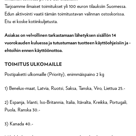
Tarjoamme ilmaiset toimitukset yli 100 euron tilauksiin Suomessa.
Edun aktivointi vaatii tämän toimitustavan valinnan ostoskorissa.
Etu ei koske kotiinkuljetusta.
Asiakas on velvollinen tarkastamaan lähetyksen sisällön 14
vuorokauden kuluessa ja tutustumaan tuotteen käyttöohjeisiin ja -
ehtoihin ennen käyttöönottoa.
TOIMITUS ULKOMAILLE
Postipaketti ulkomaille (Priority), enimmäispaino 2 kg
1) Benelux-maat, Latvia, Ruotsi, Saksa, Tanska, Viro, Liettua 25.-
2) Espanja, Irlanti, Iso-Britannia, Italia, Itävalta, Kreikka, Portugali,
Puola, Ranska 30.-
3) Kanada 40.-