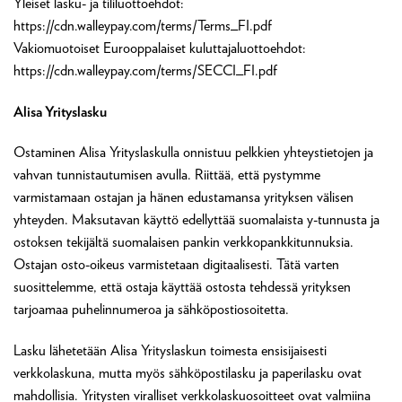
Yleiset lasku- ja tililuottoehdot:
https://cdn.walleypay.com/terms/Terms_FI.pdf
Vakiomuotoiset Eurooppalaiset kuluttajaluottoehdot:
https://cdn.walleypay.com/terms/SECCI_FI.pdf
Alisa Yrityslasku
Ostaminen Alisa Yrityslaskulla onnistuu pelkkien yhteystietojen ja
vahvan tunnistautumisen avulla. Riittää, että pystymme
varmistamaan ostajan ja hänen edustamansa yrityksen välisen
yhteyden. Maksutavan käyttö edellyttää suomalaista y-tunnusta ja
ostoksen tekijältä suomalaisen pankin verkkopankkitunnuksia.
Ostajan osto-oikeus varmistetaan digitaalisesti. Tätä varten
suosittelemme, että ostaja käyttää ostosta tehdessä yrityksen
tarjoamaa puhelinnumeroa ja sähköpostiosoitetta.
Lasku lähetetään Alisa Yrityslaskun toimesta ensisijaisesti
verkkolaskuna, mutta myös sähköpostilasku ja paperilasku ovat
mahdollisia. Yritysten viralliset verkkolaskuosoitteet ovat valmiina