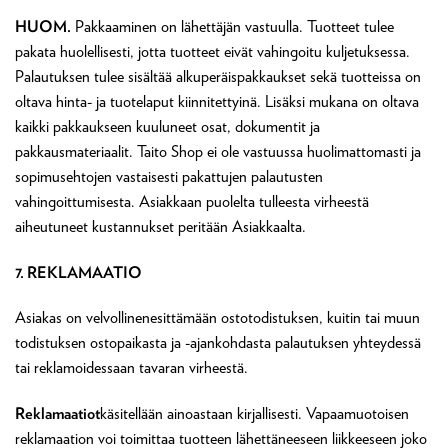
HUOM.
Pakkaaminen on lähettäjän vastuulla. Tuotteet tulee
pakata huolellisesti, jotta tuotteet eivät vahingoitu kuljetuksessa.
Palautuksen tulee sisältää alkuperäispakkaukset sekä tuotteissa on
oltava hinta- ja tuotelaput kiinnitettyinä. Lisäksi mukana on oltava
kaikki pakkaukseen kuuluneet osat, dokumentit ja
pakkausmateriaalit. Taito Shop ei ole vastuussa huolimattomasti ja
sopimusehtojen vastaisesti pakattujen palautusten
vahingoittumisesta. Asiakkaan puolelta tulleesta virheestä
aiheutuneet kustannukset peritään Asiakkaalta.
7. REKLAMAATIO
Asiakas on velvollinenesittämään ostotodistuksen, kuitin tai muun
todistuksen ostopaikasta ja -ajankohdasta palautuksen yhteydessä
tai reklamoidessaan tavaran virheestä.
Reklamaatiot
käsitellään ainoastaan kirjallisesti. Vapaamuotoisen
reklamaation voi toimittaa tuotteen lähettäneeseen liikkeeseen joko