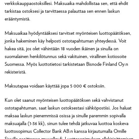
verkkokauppaostoksillesi. Maksuaika mahdollistaa sen, että ehdit
tarkistaa ostoksesi ja tarvittaessa palauttaa sen ennen laskun
erääntymistä.
Maksuaikaa hyödyntääksesi tarvitset myönteisen luottopäätöksen,
jonka hakeminen käy helposti ostotapahtuman yhteydessä. Voit
hakea sitä, jos olet vähintään 18 vuoden ikäinen ja sinulla on
suomalainen henkilötunnus sekä vakituinen, virallinen kotiosoite
Suomessa. Myös luottotietosi tarkistetaan Bisnode Finland Oy:n
rekisteristä.
Maksutapaa voidaan käyttää jopa 5 000 € ostoksiin.
Kun olet saanut myönteisen luottopäätöksen sekä vahvistanut
ostotapahtuman, saat laskun ostoksestasi sähköpostiisi. Jos haluat
maksaa laskun pienemmissä osissa ja sinulle paremmin sopivalla
maksuajalla (1-36 kk), sinun tulee tehdä jatkuvaa luottoa koskeva
luottosopimus Collector Bank AB:n kanssa kirjautumalla Omille
Sivuille osoitteessa my.walley.fi. Luottosopimuksen allekirjoittamisen