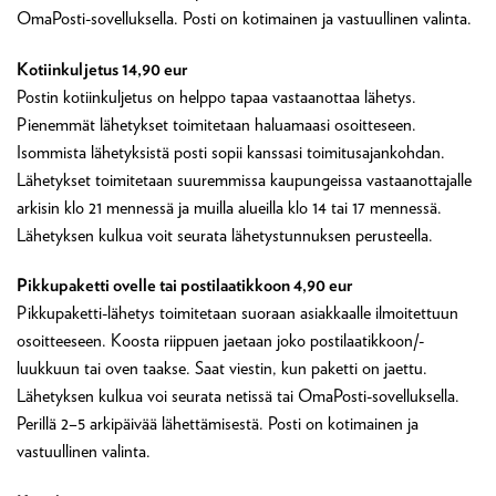
OmaPosti-sovelluksella. Posti on kotimainen ja vastuullinen valinta.
Kotiinkuljetus 14,90 eur
Postin kotiinkuljetus on helppo tapaa vastaanottaa lähetys.
Pienemmät lähetykset toimitetaan haluamaasi osoitteseen.
Isommista lähetyksistä posti sopii kanssasi toimitusajankohdan.
Lähetykset toimitetaan suuremmissa kaupungeissa vastaanottajalle
arkisin klo 21 mennessä ja muilla alueilla klo 14 tai 17 mennessä.
Lähetyksen kulkua voit seurata lähetystunnuksen perusteella.
Pikkupaketti ovelle tai postilaatikkoon 4,90 eur
Pikkupaketti-lähetys toimitetaan suoraan asiakkaalle ilmoitettuun
osoitteeseen. Koosta riippuen jaetaan joko postilaatikkoon/-
luukkuun tai oven taakse. Saat viestin, kun paketti on jaettu.
Lähetyksen kulkua voi seurata netissä tai OmaPosti-sovelluksella.
Perillä 2–5 arkipäivää lähettämisestä. Posti on kotimainen ja
vastuullinen valinta.