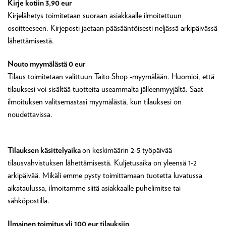
Kirje kotiin 3,90 eur
Kirjelähetys toimitetaan suoraan asiakkaalle ilmoitettuun
osoitteeseen. Kirjeposti jaetaan pääsääntöisesti neljässä arkipäivässä
lähettämisestä.
Nouto myymälästä 0 eur
Tilaus toimitetaan valittuun Taito Shop -myymälään. Huomioi, että
tilauksesi voi sisältää tuotteita useammalta jälleenmyyjältä. Saat
ilmoituksen valitsemastasi myymälästä, kun tilauksesi on
noudettavissa.
Tilauksen käsittelyaika
on keskimäärin 2-5 työpäivää
tilausvahvistuksen lähettämisestä. Kuljetusaika on yleensä 1-2
arkipäivää. Mikäli emme pysty toimittamaan tuotetta luvatussa
aikataulussa, ilmoitamme siitä asiakkaalle puhelimitse tai
sähköpostilla.
Ilmainen toimitus yli 100 eur tilauksiin