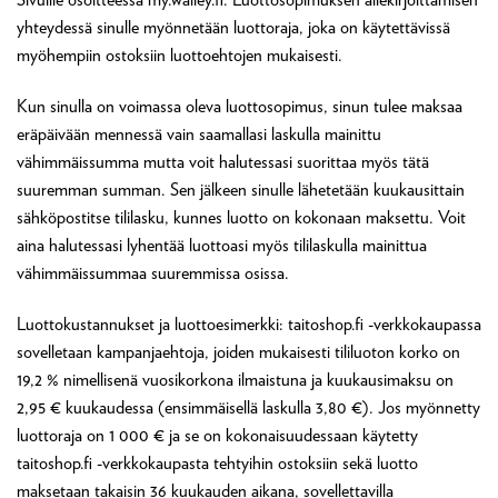
yhteydessä sinulle myönnetään luottoraja, joka on käytettävissä
myöhempiin ostoksiin luottoehtojen mukaisesti.
Kun sinulla on voimassa oleva luottosopimus, sinun tulee maksaa
eräpäivään mennessä vain saamallasi laskulla mainittu
vähimmäissumma mutta voit halutessasi suorittaa myös tätä
suuremman summan. Sen jälkeen sinulle lähetetään kuukausittain
sähköpostitse tililasku, kunnes luotto on kokonaan maksettu. Voit
aina halutessasi lyhentää luottoasi myös tililaskulla mainittua
vähimmäissummaa suuremmissa osissa.
Luottokustannukset ja luottoesimerkki: taitoshop.fi -verkkokaupassa
sovelletaan kampanjaehtoja, joiden mukaisesti tililuoton korko on
19,2 % nimellisenä vuosikorkona ilmaistuna ja kuukausimaksu on
2,95 € kuukaudessa (ensimmäisellä laskulla 3,80 €). Jos myönnetty
luottoraja on 1 000 € ja se on kokonaisuudessaan käytetty
taitoshop.fi -verkkokaupasta tehtyihin ostoksiin sekä luotto
maksetaan takaisin 36 kuukauden aikana, sovellettavilla