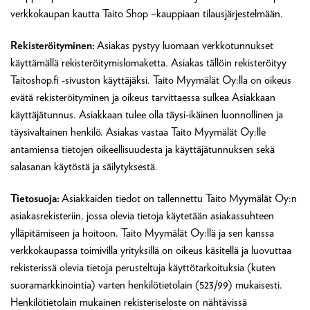
verkkokaupan kautta Taito Shop –kauppiaan tilausjärjestelmään.
Rekisteröityminen:
Asiakas pystyy luomaan verkkotunnukset
käyttämällä rekisteröitymislomaketta. Asiakas tällöin rekisteröityy
Taitoshop.fi -sivuston käyttäjäksi. Taito Myymälät Oy:lla on oikeus
evätä rekisteröityminen ja oikeus tarvittaessa sulkea Asiakkaan
käyttäjätunnus. Asiakkaan tulee olla täysi-ikäinen luonnollinen ja
täysivaltainen henkilö. Asiakas vastaa Taito Myymälät Oy:lle
antamiensa tietojen oikeellisuudesta ja käyttäjätunnuksen sekä
salasanan käytöstä ja säilytyksestä.
Tietosuoja:
Asiakkaiden tiedot on tallennettu Taito Myymälät Oy:n
asiakasrekisteriin, jossa olevia tietoja käytetään asiakassuhteen
ylläpitämiseen ja hoitoon. Taito Myymälät Oy:llä ja sen kanssa
verkkokaupassa toimivilla yrityksillä on oikeus käsitellä ja luovuttaa
rekisterissä olevia tietoja perusteltuja käyttötarkoituksia (kuten
suoramarkkinointia) varten henkilötietolain (523/99) mukaisesti.
Henkilötietolain mukainen rekisteriseloste on nähtävissä