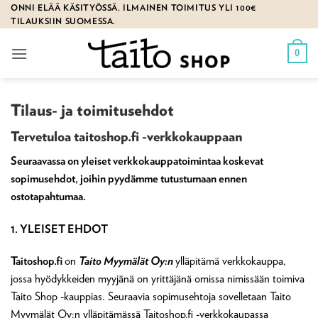
Skip
ONNI ELÄÄ KÄSITYÖSSÄ. ILMAINEN TOIMITUS YLI 100€
TILAUKSIIN SUOMESSA.
to
content
0
Tilaus- ja toimitusehdot
Tervetuloa taitoshop.fi -verkkokauppaan
Seuraavassa on yleiset verkkokauppatoimintaa koskevat
sopimusehdot, joihin pyydämme tutustumaan ennen
ostotapahtumaa.
1. YLEISET EHDOT
Taitoshop.fi
on
Taito Myymälät Oy:n
ylläpitämä verkkokauppa,
jossa hyödykkeiden myyjänä on yrittäjänä omissa nimissään toimiva
Taito Shop -kauppias. Seuraavia sopimusehtoja sovelletaan Taito
Myymälät Oy:n ylläpitämässä Taitoshop.fi -verkkokaupassa