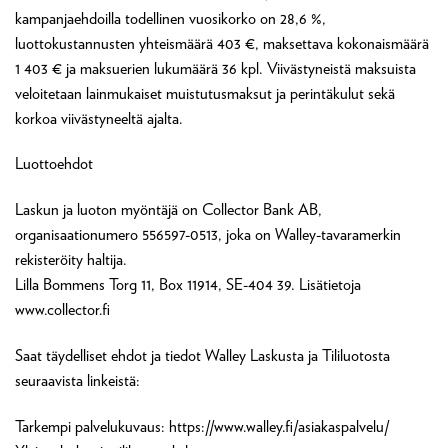
kampanjaehdoilla todellinen vuosikorko on 28,6 %,
luottokustannusten yhteismäärä 403 €, maksettava kokonaismäärä
1 403 € ja maksuerien lukumäärä 36 kpl. Viivästyneistä maksuista
veloitetaan lainmukaiset muistutusmaksut ja perintäkulut sekä
korkoa viivästyneeltä ajalta.
Luottoehdot
Laskun ja luoton myöntäjä on Collector Bank AB,
organisaationumero 556597-0513, joka on Walley-tavaramerkin
rekisteröity haltija.
Lilla Bommens Torg 11, Box 11914, SE-404 39. Lisätietoja
www.collector.fi
Saat täydelliset ehdot ja tiedot Walley Laskusta ja Tililuotosta
seuraavista linkeistä:
Tarkempi palvelukuvaus: https://www.walley.fi/asiakaspalvelu/