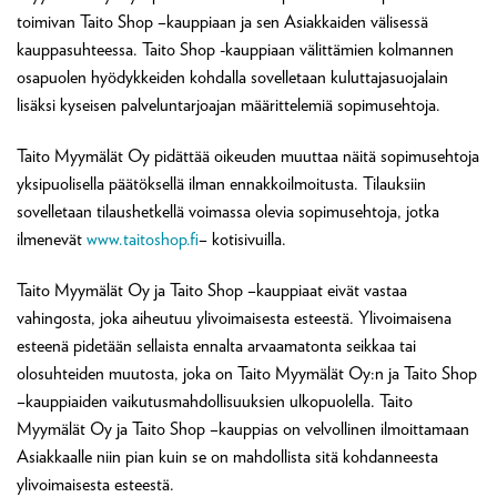
toimivan Taito Shop –kauppiaan ja sen Asiakkaiden välisessä
kauppasuhteessa. Taito Shop -kauppiaan välittämien kolmannen
osapuolen hyödykkeiden kohdalla sovelletaan kuluttajasuojalain
lisäksi kyseisen palveluntarjoajan määrittelemiä sopimusehtoja.
Taito Myymälät Oy pidättää oikeuden muuttaa näitä sopimusehtoja
yksipuolisella päätöksellä ilman ennakkoilmoitusta. Tilauksiin
sovelletaan tilaushetkellä voimassa olevia sopimusehtoja, jotka
ilmenevät
www.taitoshop.fi
– kotisivuilla.
Taito Myymälät Oy ja Taito Shop –kauppiaat eivät vastaa
vahingosta, joka aiheutuu ylivoimaisesta esteestä. Ylivoimaisena
esteenä pidetään sellaista ennalta arvaamatonta seikkaa tai
olosuhteiden muutosta, joka on Taito Myymälät Oy:n ja Taito Shop
–kauppiaiden vaikutusmahdollisuuksien ulkopuolella. Taito
Myymälät Oy ja Taito Shop –kauppias on velvollinen ilmoittamaan
Asiakkaalle niin pian kuin se on mahdollista sitä kohdanneesta
ylivoimaisesta esteestä.