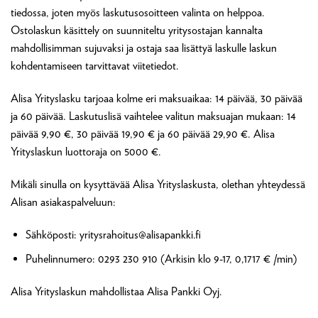
tiedossa, joten myös laskutusosoitteen valinta on helppoa.
Ostolaskun käsittely on suunniteltu yritysostajan kannalta
mahdollisimman sujuvaksi ja ostaja saa lisättyä laskulle laskun
kohdentamiseen tarvittavat viitetiedot.
Alisa Yrityslasku tarjoaa kolme eri maksuaikaa: 14 päivää, 30 päivää
ja 60 päivää. Laskutuslisä vaihtelee valitun maksuajan mukaan: 14
päivää 9,90 €, 30 päivää 19,90 € ja 60 päivää 29,90 €. Alisa
Yrityslaskun luottoraja on 5000 €.
Mikäli sinulla on kysyttävää Alisa Yrityslaskusta, olethan yhteydessä
Alisan asiakaspalveluun:
Sähköposti: yritysrahoitus@alisapankki.fi
Puhelinnumero: 0293 230 910 (Arkisin klo 9-17, 0,1717 € /min)
Alisa Yrityslaskun mahdollistaa Alisa Pankki Oyj.