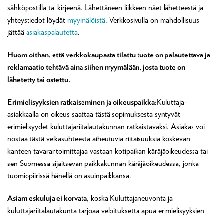
sähköpostilla tai kirjeenä. Lähettäneen liikkeen näet lähetteestä ja
yhteystiedot löydät
myymälöistä
. Verkkosivulla on mahdollisuus
jättää
asiakaspalautetta
.
Huomioithan, että verkkokaupasta tilattu tuote on palautettava ja
reklamaatio tehtävä aina siihen myymälään, josta tuote on
lähetetty tai ostettu.
Erimielisyyksien ratkaiseminen ja oikeuspaikka:
Kuluttaja-
asiakkaalla on oikeus saattaa tästä sopimuksesta syntyvät
erimielisyydet kuluttajariitalautakunnan ratkaistavaksi. Asiakas voi
nostaa tästä velkasuhteesta aiheutuvia riitaisuuksia koskevan
kanteen tavarantoimittajaa vastaan kotipaikan käräjäoikeudessa tai
sen Suomessa sijaitsevan paikkakunnan käräjäoikeudessa, jonka
tuomiopiirissä hänellä on asuinpaikkansa.
Asiamieskuluja ei korvata
, koska Kuluttajaneuvonta ja
kuluttajariitalautakunta tarjoaa veloituksetta apua erimielisyyksien