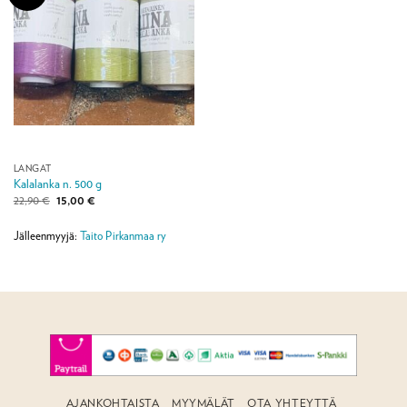
LANGAT
Kalalanka n. 500 g
Alkuperäinen
Nykyinen
22,90
€
15,00
€
hinta
hinta
oli:
on:
22,90 €.
15,00 €.
Jälleenmyyjä:
Taito Pirkanmaa ry
AJANKOHTAISTA
MYYMÄLÄT
OTA YHTEYTTÄ