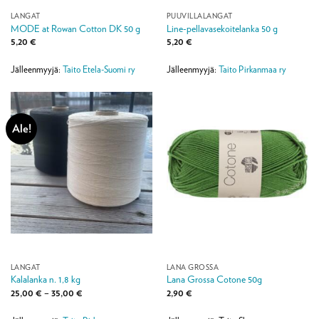
LANGAT
PUUVILLALANGAT
MODE at Rowan Cotton DK 50 g
Line-pellavasekoitelanka 50 g
5,20
€
5,20
€
Jälleenmyyjä:
Taito Etela-Suomi ry
Jälleenmyyjä:
Taito Pirkanmaa ry
Ale!
LANGAT
LANA GROSSA
Kalalanka n. 1,8 kg
Lana Grossa Cotone 50g
Hintaluokka:
25,00
€
–
35,00
€
2,90
€
25,00 €
-