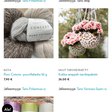
35,00 €
Jälleenmyyjä:
Taito Pirkanmaa ry
Jälleenmyyjä: Taito Shop
KATIA
MUUT TARVIKEPAKETIT
Puro Cotone -puuvillalanka 50 g
Kukka-amppeli-tarvikepaketti
7,90
€
26,00
€
Jälleenmyyjä:
Taito Pirkanmaa ry
Jälleenmyyjä:
Taito Varsinais-Suomi ry
Ale!