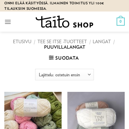
Skip
ONNI ELÄÄ KÄSITYÖSSÄ. ILMAINEN TOIMITUS YLI 100€
TILAUKSIIN SUOMESSA.
to
content
0
ETUSIVU
/
TEE SE ITSE -TUOTTEET
/
LANGAT
/
PUUVILLALANGAT
SUODATA