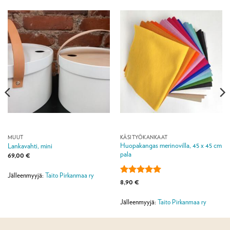
MUUT
KÄSITYÖKANKAAT
Huopakangas merinovilla, 45 x 45 cm
Lankavahti, mini
pala
69,00
€
Jälleenmyyjä:
Taito Pirkanmaa ry
Arvostelu
8,90
€
tuotteesta:
5
/ 5
Jälleenmyyjä:
Taito Pirkanmaa ry