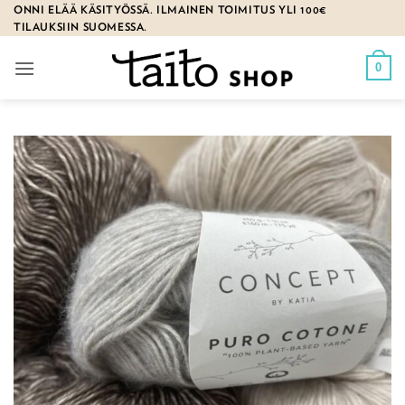
Skip
ONNI ELÄÄ KÄSITYÖSSÄ. ILMAINEN TOIMITUS YLI 100€
TILAUKSIIN SUOMESSA.
to
content
0