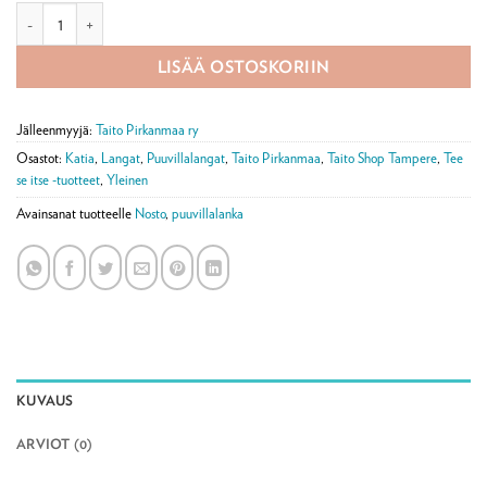
Puro Cotone -puuvillalanka 50 g määrä
LISÄÄ OSTOSKORIIN
Jälleenmyyjä:
Taito Pirkanmaa ry
Osastot:
Katia
,
Langat
,
Puuvillalangat
,
Taito Pirkanmaa
,
Taito Shop Tampere
,
Tee
se itse -tuotteet
,
Yleinen
Avainsanat tuotteelle
Nosto
,
puuvillalanka
KUVAUS
ARVIOT (0)