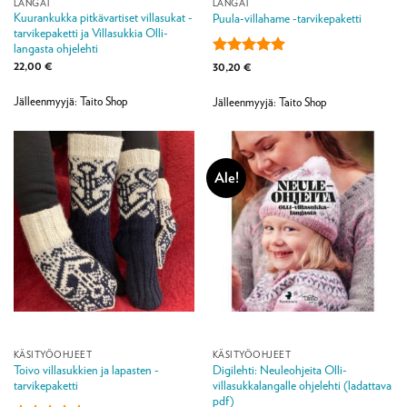
LANGAT
LANGAT
Kuurankukka pitkävartiset villasukat -
Puula-villahame -tarvikepaketti
tarvikepaketti ja Villasukkia Olli-
langasta ohjelehti
22,00
€
Arvostelu
30,20
€
tuotteesta:
5
/ 5
Jälleenmyyjä: Taito Shop
Jälleenmyyjä: Taito Shop
Ale!
KÄSITYÖOHJEET
KÄSITYÖOHJEET
Toivo villasukkien ja lapasten -
Digilehti: Neuleohjeita Olli-
tarvikepaketti
villasukkalangalle ohjelehti (ladattava
pdf)