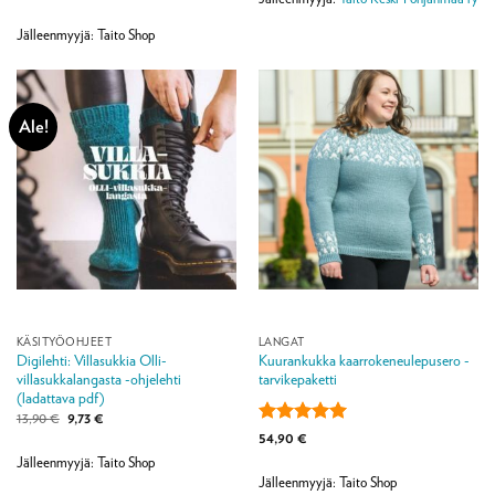
tuotteesta:
5
/ 5
Jälleenmyyjä: Taito Shop
Ale!
KÄSITYÖOHJEET
LANGAT
Digilehti: Villasukkia Olli-
Kuurankukka kaarrokeneulepusero -
villasukkalangasta -ohjelehti
tarvikepaketti
(ladattava pdf)
Alkuperäinen
Nykyinen
13,90
€
9,73
€
hinta
hinta
Arvostelu
54,90
€
oli:
on:
tuotteesta:
5
13,90 €.
9,73 €.
Jälleenmyyjä: Taito Shop
/ 5
Jälleenmyyjä: Taito Shop