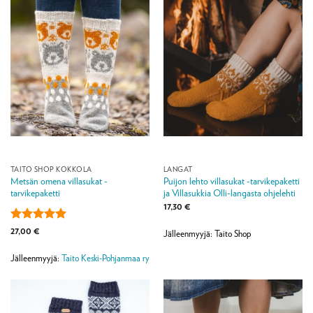
TAITO SHOP KOKKOLA
LANGAT
Metsän omena villasukat -
Puijon lehto villasukat -tarvikepaketti
tarvikepaketti
ja Villasukkia Olli-langasta ohjelehti
17,30
€
Arvostelu
27,00
€
Jälleenmyyjä: Taito Shop
tuotteesta:
5
/ 5
Jälleenmyyjä:
Taito Keski-Pohjanmaa ry