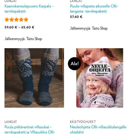
LANGAT
LANGAT
Kaarrokeneulepusero Karpalo -
Puula-villapaita aikuiselle Olli-
tarvikepaketti
langasta -tarvikepaketti
57,40
€
Arvostelu
Hintaluokka:
59,60
€
–
65,60
€
Jälleenmyyjä: Taito Shop
59,60 €
tuotteesta:
5
-
/ 5
65,60 €
Jälleenmyyjä: Taito Shop
Ale!
LANGAT
KÄSITYÖOHJEET
Puula pitkävartiset villasukat -
Neuleohjeita Olli-villasukkalangalle
tarvikepaketti ja Villasukkia Olli-
ohjelehti