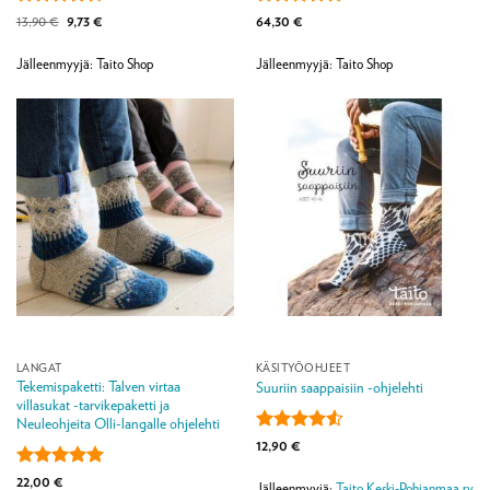
Arvostelu
Alkuperäinen
Nykyinen
Arvostelu
13,90
€
9,73
€
64,30
€
hinta
hinta
tuotteesta:
tuotteesta:
5
oli:
on:
4.5
/ 5
/ 5
13,90 €.
9,73 €.
Jälleenmyyjä: Taito Shop
Jälleenmyyjä: Taito Shop
LANGAT
KÄSITYÖOHJEET
Tekemispaketti: Talven virtaa
Suuriin saappaisiin -ohjelehti
villasukat -tarvikepaketti ja
Neuleohjeita Olli-langalle ohjelehti
Arvostelu
12,90
€
tuotteesta:
4.5
/ 5
Arvostelu
22,00
€
Jälleenmyyjä:
Taito Keski-Pohjanmaa ry