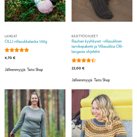
LANGAT
KÄSITYÖOHJEET
Rauhan kyyhkyset -villasukkien
OLLI villasukkalanka 100g
tarvikepaketti ja Villasukkia Olli-
langasta ohjelehti
Arvostelu
4,70
€
tuotteesta:
4.92
/ 5
Arvostelu
22,00
€
Jälleenmyyjä: Taito Shop
tuotteesta:
4.4
/ 5
Jälleenmyyjä: Taito Shop