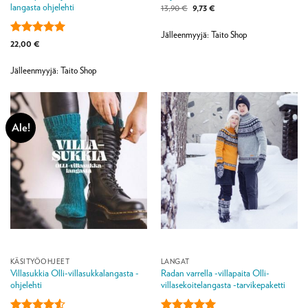
langasta ohjelehti
Alkuperäinen
Nykyinen
13,90
€
9,73
€
hinta
hinta
oli:
on:
13,90 €.
9,73 €.
Jälleenmyyjä: Taito Shop
Arvostelu
22,00
€
tuotteesta:
5
/ 5
Jälleenmyyjä: Taito Shop
Ale!
KÄSITYÖOHJEET
LANGAT
Villasukkia Olli-villasukkalangasta -
Radan varrella -villapaita Olli-
ohjelehti
villasekoitelangasta -tarvikepaketti