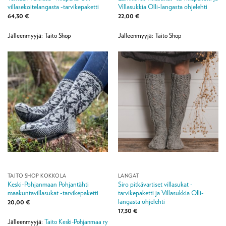
villasekoitelangasta -tarvikepaketti
Villasukkia Olli-langasta ohjelehti
64,30
€
22,00
€
Jälleenmyyjä: Taito Shop
Jälleenmyyjä: Taito Shop
TAITO SHOP KOKKOLA
LANGAT
Keski-Pohjanmaan Pohjantähti
Siro pitkävartiset villasukat -
maakuntavillasukat -tarvikepaketti
tarvikepaketti ja Villasukkia Olli-
langasta ohjelehti
20,00
€
17,30
€
Jälleenmyyjä:
Taito Keski-Pohjanmaa ry