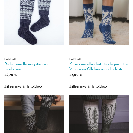
LANGAT
LANGAT
Radan varrella säärystinsukat -
Keisarinna villasukat -tarvikepaketti ja
tarvikepaketti
Villasukkia Olli-langasta ohjelehti
26,70
€
22,00
€
Jälleenmyyjä: Taito Shop
Jälleenmyyjä: Taito Shop