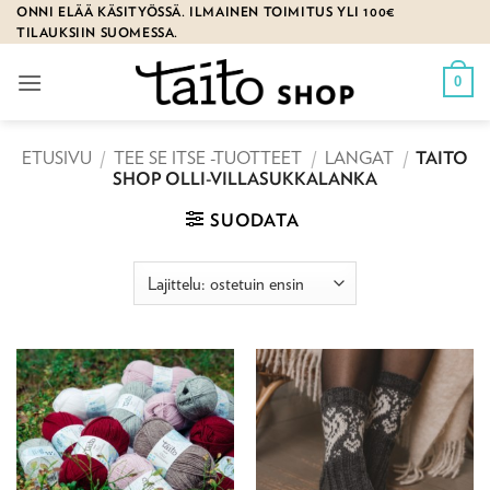
Skip
ONNI ELÄÄ KÄSITYÖSSÄ. ILMAINEN TOIMITUS YLI 100€
TILAUKSIIN SUOMESSA.
to
content
0
ETUSIVU
/
TEE SE ITSE -TUOTTEET
/
LANGAT
/
TAITO
SHOP OLLI-VILLASUKKALANKA
SUODATA