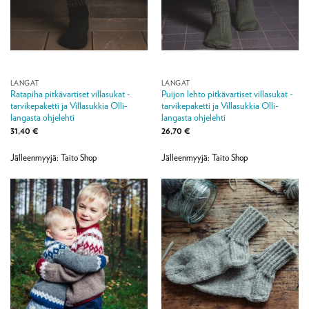
LANGAT
LANGAT
Ratapiha pitkävartiset villasukat -
Puijon lehto pitkävartiset villasukat -
tarvikepaketti ja Villasukkia Olli-
tarvikepaketti ja Villasukkia Olli-
langasta ohjelehti
langasta ohjelehti
31,40
€
26,70
€
Jälleenmyyjä: Taito Shop
Jälleenmyyjä: Taito Shop