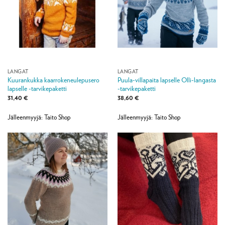
LANGAT
LANGAT
Kuurankukka kaarrokeneulepusero
Puula-villapaita lapselle Olli-langasta
lapselle -tarvikepaketti
-tarvikepaketti
31,40
€
38,60
€
Jälleenmyyjä: Taito Shop
Jälleenmyyjä: Taito Shop