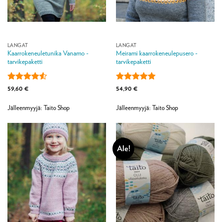
LANGAT
LANGAT
Kaarrokeneuletunika Vanamo -
Meirami kaarrokeneulepusero -
tarvikepaketti
tarvikepaketti
Arvostelu
Arvostelu
59,60
€
54,90
€
tuotteesta:
tuotteesta:
5
4.5
/ 5
/ 5
Jälleenmyyjä: Taito Shop
Jälleenmyyjä: Taito Shop
Ale!