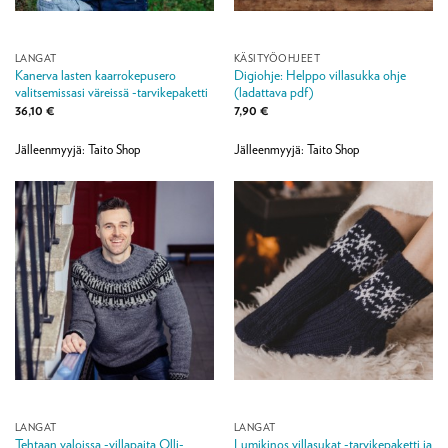
LANGAT
KÄSITYÖOHJEET
Kanerva lasten kaarrokepusero
Digiohje: Helppo villasukka ohje
valitsemissasi väreissä -tarvikepaketti
(ladattava pdf)
36,10
€
7,90
€
Jälleenmyyjä: Taito Shop
Jälleenmyyjä: Taito Shop
LANGAT
LANGAT
Tehtaan valoissa -villapaita Olli-
Lumikinos villasukat -tarvikepaketti ja