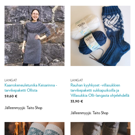
LANGAT
LANGAT
Kaarrokeneuletunika Keisarinna -
Rauhan kyyhkyset -villasukkien
tarvikepaketti Ollista
tarvikepaketti sukkapuikoilla ja
Villasukkia Olli-langasta ohjelehdellä
59,60
€
33,90
€
Jälleenmyyjä: Taito Shop
Jälleenmyyjä: Taito Shop