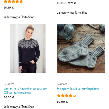
Alkuperäinen
Nykyinen
13,90
€
9,73
€
hinta
hinta
Arvostelu
28,30
€
oli:
on:
tuotteesta:
5
13,90 €.
9,73 €.
Jälleenmyyjä: Taito Shop
/ 5
Jälleenmyyjä: Taito Shop
LANGAT
LANGAT
Linnanneito kaarrokeneulepusero
Helppo villasukka -tarvikepaketti
Ollista -tarvikepaketti
50,20
€
Arvostelu
30,00
€
tuotteesta:
Jälleenmyyjä: Taito Shop