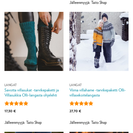
4
/ 5
Jälleenmyyjä: Taito Shop
LANGAT
LANGAT
Savotta villasukat -tarvikepaketti ja
Viima villahame -tarvikepaketti Olli-
Villasukkia Olli-langasta ohjelehti
villasekoitelangasta
Arvostelu
Arvostelu
17,30
€
27,70
€
tuotteesta:
5
tuotteesta:
5
/ 5
/ 5
Jälleenmyyjä: Taito Shop
Jälleenmyyjä: Taito Shop