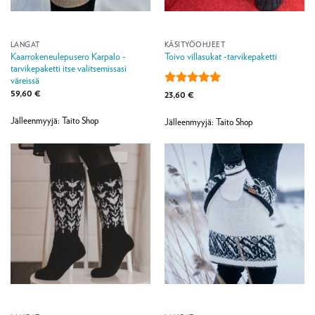
LANGAT
KÄSITYÖOHJEET
Kaarrokeneulepusero Karpalo -
Toivo villasukat -tarvikepaketti
tarvikepaketti itse valitsemissasi
väreissä
59,60
€
Arvostelu
23,60
€
tuotteesta:
5
/ 5
Jälleenmyyjä: Taito Shop
Jälleenmyyjä: Taito Shop