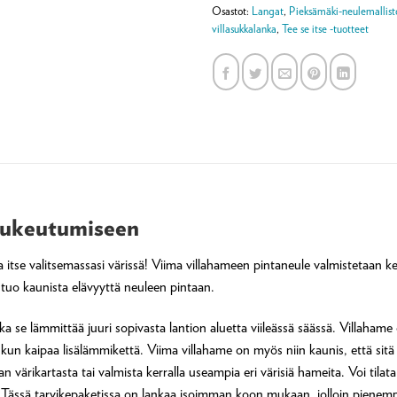
Osastot:
Langat
,
Pieksämäki-neulemallist
villasukkalanka
,
Tee se itse -tuotteet
säpukeutumiseen
 itse valitsemassasi värissä! Viima villahameen pintaneule valmistetaan
 tuo kaunista elävyyttä neuleen pintaan.
 se lämmittää juuri sopivasta lantion aluetta viileässä säässä. Villahame o
n kaipaa lisälämmikettä. Viima villahame on myös niin kaunis, että sitä on
n värikartasta tai valmista kerralla useampia eri värisiä hameita. Voi tilat
 Tässä tarvikepaketissa on lankaa isoimman koon mukaan, jolloin pienem