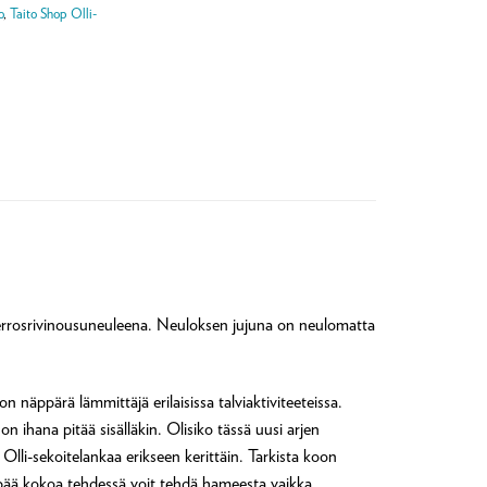
o
,
Taito Shop Olli-
 kerrosrivinousuneuleena. Neuloksen jujuna on neulomatta
n näppärä lämmittäjä erilaisissa talviaktiviteeteissa.
 ihana pitää sisälläkin. Olisiko tässä uusi arjen
a Olli-sekoitelankaa erikseen kerittäin. Tarkista koon
pää kokoa tehdessä voit tehdä hameesta vaikka