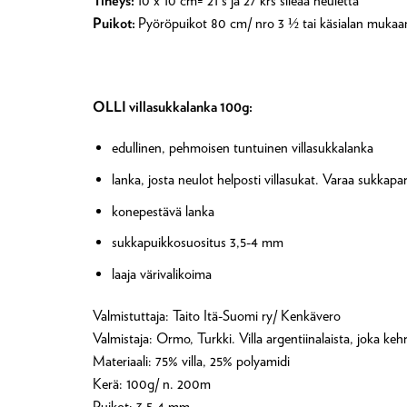
Tiheys:
10 x 10 cm= 21 s ja 27 krs sileää neuletta
Puikot:
Pyöröpuikot 80 cm/ nro 3 ½ tai käsialan mukaan. T
OLLI villasukkalanka 100g:
edullinen, pehmoisen tuntuinen villasukkalanka
lanka, josta neulot helposti villasukat. Varaa sukkapar
konepestävä lanka
sukkapuikkosuositus 3,5-4 mm
laaja värivalikoima
Valmistuttaja: Taito Itä-Suomi ry/ Kenkävero
Valmistaja: Ormo, Turkki. Villa argentiinalaista, joka k
Materiaali: 75% villa, 25% polyamidi
Kerä: 100g/ n. 200m
Puikot: 3,5-4 mm