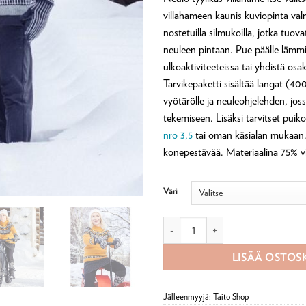
asiakkaan
arvotukseen.
villahameen kaunis kuviopinta va
nostetuilla silmukoilla, jotka tuov
neuleen pintaan. Pue päälle lämmi
ulkoaktiviteeteissa tai yhdistä osa
Tarvikepaketti sisältää langat (4
vyötärölle ja neuleohjelehden, jos
tekemiseen. Lisäksi tarvitset puik
nro 3,5
tai oman käsialan mukaan
konepestävää. Materiaalina 75% vi
Väri
Viima villahame -tarvikepaketti Olli
LISÄÄ OSTOS
Jälleenmyyjä: Taito Shop