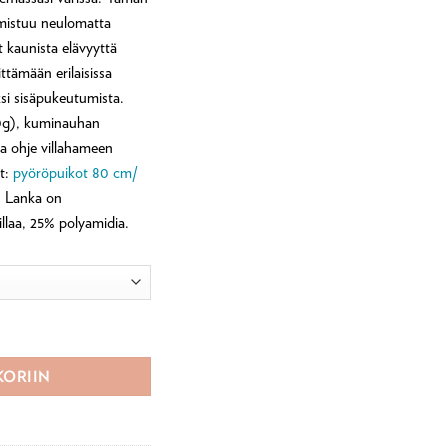
lmistuu neulomatta
at kaunista elävyyttä
ttämään erilaisissa
ksi sisäpukeutumista.
00g), kuminauhan
sa ohje villahameen
ot:
pyöröpuikot 80 cm/
. Lanka on
llaa, 25% polyamidia.
-villasekoitelangasta määrä
KORIIN