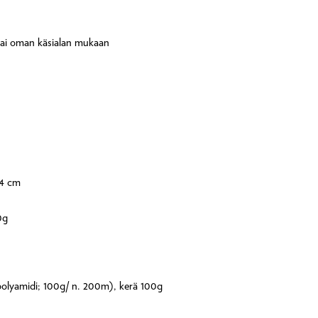
ai oman käsialan mukaan
24 cm
0g
% polyamidi; 100g/ n. 200m), kerä 100g