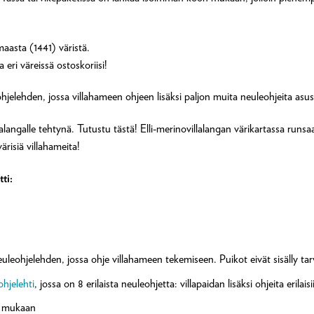
aasta (1441) väristä.
a eri väreissä ostoskoriisi!
ohjelehden, jossa villahameen ohjeen lisäksi paljon muita neuleohjeita asust
alangalle tehtynä. Tutustu tästä! Elli-merinovillalangan värikartassa runsaas
ärisiä villahameita!
ti:
leohjelehden, jossa ohje villahameen tekemiseen. Puikot eivät sisälly tar
hjelehti
, jossa on 8 erilaista neuleohjetta: villapaidan lisäksi ohjeita erilais
n mukaan