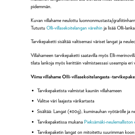
pidemmän.
Kuvan villahame neulottu luonnonmustasta/grafiitinharm
Tutustu
Olli-villasekoitelangan väreihin
ja lisää Olli-lanka
Tarvikepaketti sisältää valtisemasi väriset langat ja neule
Villahameen tarvikepaketti saatavilla myös Elli-merinovill
tilata lankoja myös kerittäin valmistaessasi useampia eri v
Viima villahame Olli-villasekoitelangasta -tarvikepaket
Tarvikepaketista valmistat kauniin villahameen
Valitse väri laajasta värikartasta
Sisältää: Langat (400g), kuminauhan vyötärölle ja neu
Tarvikepaketissa mukana
Pieksämäki-neulemalliston o
Tarvikepaketin langat on mitoitettu suurimman koo