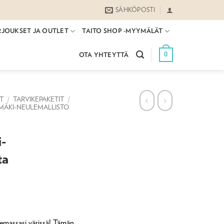
SÄHKÖPOSTI
RJOUKSET JA OUTLET
TAITO SHOP -MYYMÄLÄT
0
OTA YHTEYTTÄ
ET
/
TARVIKEPAKETIT
/
ÄMÄKI-NEULEMALLISTO
i-
ta
tsemassasi värissä! Tämän