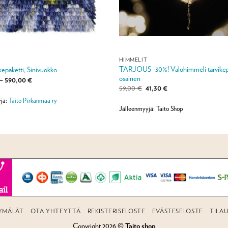
HIMMELIT
TARJOUS -30%! Valohimmeli tarvikepa
ikepaketti, Sinivuokko
osainen
Hintaluokka:
–
590,00
€
120,00 €
Alkuperäinen
Nykyinen
59,00
€
41,30
€
-
hinta
hinta
590,00 €
jä:
Taito Pirkanmaa ry
oli:
on:
59,00 €.
41,30 €.
Jälleenmyyjä: Taito Shop
YMÄLÄT
OTA YHTEYTTÄ
REKISTERISELOSTE
EVÄSTESELOSTE
TILA
Copyright 2026 ©
Taito shop