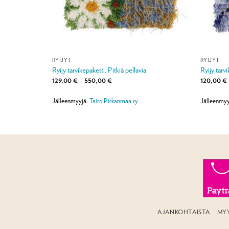
RYIJYT
RYIJYT
Ryijy tarvikepaketti, Pitkiä pellavia
Ryijy tarv
Hintaluokka:
129,00
€
–
550,00
€
120,00
€
129,00 €
-
550,00 €
y
Jälleenmyyjä:
Taito Pirkanmaa ry
Jälleenmyy
AJANKOHTAISTA
MY