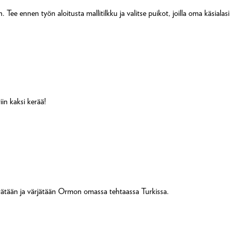
ee ennen työn aloitusta mallitilkku ja valitse puikot, joilla oma käsialasi
iin kaksi kerää!
ehrätään ja värjätään Ormon omassa tehtaassa Turkissa.