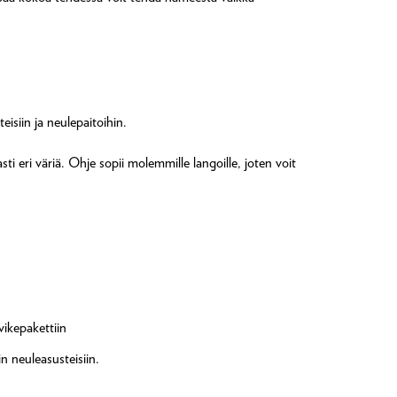
eisiin ja neulepaitoihin.
ti eri väriä. Ohje sopii molemmille langoille, joten voit
vikepakettiin
iin neuleasusteisiin.