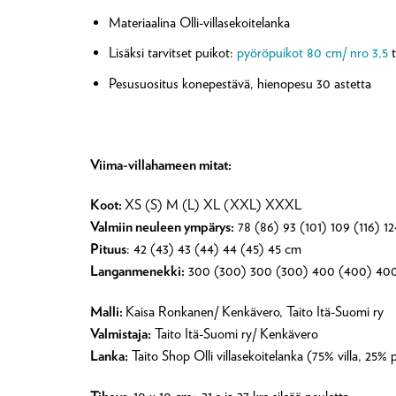
Materiaalina Olli-villasekoitelanka
Lisäksi tarvitset puikot:
pyöröpuikot 80 cm/ nro 3,5
t
Pesusuositus konepestävä, hienopesu 30 astetta
Viima-villahameen mitat:
Koot:
XS (S) M (L) XL (XXL) XXXL
Valmiin neuleen ympärys:
78 (86) 93 (101) 109 (116) 1
Pituus
: 42 (43) 43 (44) 44 (45) 45 cm
Langanmenekki:
300 (300) 300 (300) 400 (400) 40
Malli:
Kaisa Ronkanen/ Kenkävero, Taito Itä-Suomi ry
Valmistaja:
Taito Itä-Suomi ry/ Kenkävero
Lanka:
Taito Shop Olli villasekoitelanka (75% villa, 25