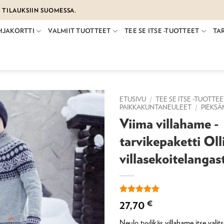
€ TILAUKSIIN SUOMESSA.
HJAKORTTI
VALMIIT TUOTTEET
TEE SE ITSE -TUOTTEET
TA
ETUSIVU
/
TEE SE ITSE -TUOTTE
PAIKKAKUNTANEULEET
/
PIEKS
Viima villahame -
tarvikepaketti Oll
villasekoitelangas
Arvio
1
5
27,70
€
5:stä
perustuen
Neulo tyylikäs villahame itse vali