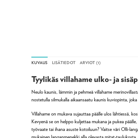
KUVAUS
LISÄTIEDOT
ARVIOT (1)
Tyylikäs villahame ulko- ja si
Neulo kaunis, lämmin ja pehmeä villahame merinovillasta
nostetulla silmukalla aikaansaatu kaunis kuviopinta, joka
Villahame on mukava sujauttaa päälle ulos lähtiessä, koska
Kevyenä se on helppo kuljettaa mukana ja pukea päälle, ku
työvaate tai ihana asuste kotoiluun? Vaitse väri Olli-langa
mukainen langanmenekki alla olevasta mitat-taulukosta.