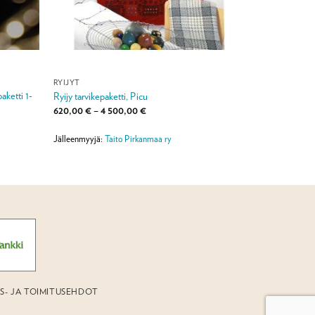
RYIJYT
ketti 1-
Ryijy tarvikepaketti, Picu
Hintaluokka:
620,00
€
–
4 500,00
€
620,00 €
-
4
Jälleenmyyjä:
Taito Pirkanmaa ry
500,00 €
US- JA TOIMITUSEHDOT