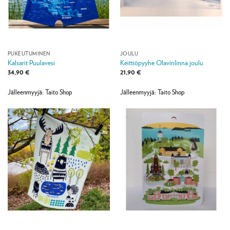
PUKEUTUMINEN
JOULU
Kalsarit Puulavesi
Keittiöpyyhe Olavinlinna joulu
34,90
€
21,90
€
Jälleenmyyjä: Taito Shop
Jälleenmyyjä: Taito Shop