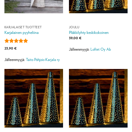
KARJALAISET TUOTTEET
JOULU
Karjalainen pyyheliina
Pläkkilyhty keskikokoinen
39,00
€
Arvostelu
23,90
€
Jälleenmyyjä:
Loftet Oy Ab
tuotteesta:
5
/ 5
Jälleenmyyjä:
Taito Pohjois-Karjala ry