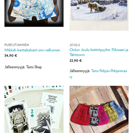
PUKEUTUMINEN
JOULU
Oulun Joulu keittiöpyyhe: Pikisaari ja
Mikkeli-karttakalsarit sini-valkoinen
Tähtitorni
34,90
€
22,90
€
Jälleenmyyjä: Taito Shop
Jälleenmyyjä:
Taito Pohjois-Pohjanmaa
ry