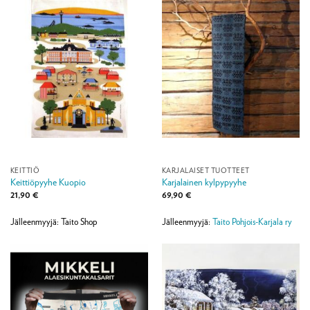
KEITTIÖ
KARJALAISET TUOTTEET
Keittiöpyyhe Kuopio
Karjalainen kylpypyyhe
21,90
€
69,90
€
Jälleenmyyjä: Taito Shop
Jälleenmyyjä:
Taito Pohjois-Karjala ry