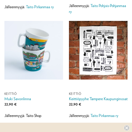
Jälleenmyyjä:
Taito Pohjois-Pohjanmaa
Jälleenmyyjä:
Taito Pirkanmaa ry
ry
KEITTIÖ
KEITTIÖ
Muki Savonlinna
Keittiöpyyhe Tampere Kaupunginosat
22,90
€
22,90
€
Jälleenmyyjä: Taito Shop
Jälleenmyyjä:
Taito Pirkanmaa ry
1
2
3