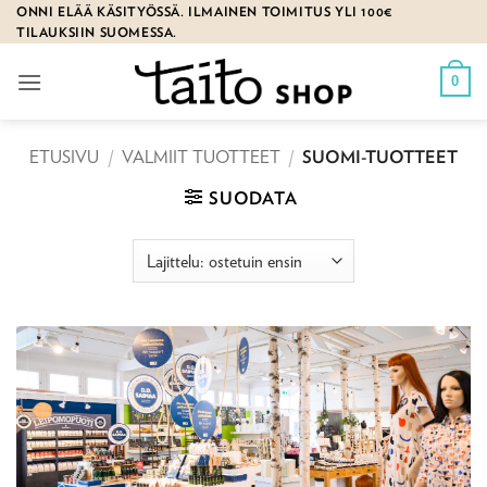
Skip
ONNI ELÄÄ KÄSITYÖSSÄ. ILMAINEN TOIMITUS YLI 100€
TILAUKSIIN SUOMESSA.
to
content
0
ETUSIVU
/
VALMIIT TUOTTEET
/
SUOMI-TUOTTEET
SUODATA