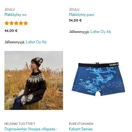
JOULU
JOULU
Pläkkilyhty iso
Pläkkilyhty pieni
34,00
€
Arvostelu
46,00
€
Jälleenmyyjä:
Loftet Oy Ab
tuotteesta:
5
/ 5
Jälleenmyyjä:
Loftet Oy Ab
HELSINKI TUOTTEET
PUKEUTUMINEN
Digineuleohje: Norppa villapaita -
Kalsarit Saimaa