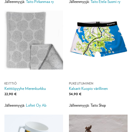
Jälleenmyyjä:
Taito Pirkanmaa ry
Jälleenmyyjä:
Taito Etela-Suomi ry
KEITTIÖ
PUKEUTUMINEN
Keittiöpyyhe Merenkurkku
Kalsarit Kuopio värillinen
22,90
€
34,90
€
Jälleenmyyjä:
Loftet Oy Ab
Jälleenmyyjä: Taito Shop