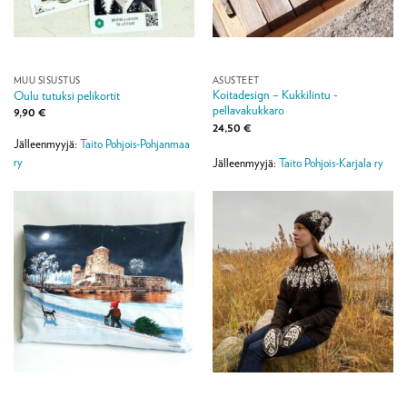
MUU SISUSTUS
ASUSTEET
Koitadesign – Kukkilintu -
Oulu tutuksi pelikortit
pellavakukkaro
9,90
€
24,50
€
Jälleenmyyjä:
Taito Pohjois-Pohjanmaa
ry
Jälleenmyyjä:
Taito Pohjois-Karjala ry