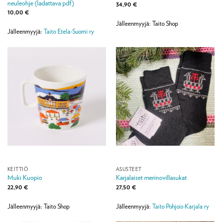
neuleohje (ladattava pdf)
34,90
€
10,00
€
Jälleenmyyjä: Taito Shop
Jälleenmyyjä:
Taito Etela-Suomi ry
KEITTIÖ
ASUSTEET
Muki Kuopio
Karjalaiset merinovillasukat
22,90
€
27,50
€
Jälleenmyyjä: Taito Shop
Jälleenmyyjä:
Taito Pohjois-Karjala ry