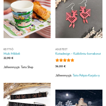
KEITTIÖ
ASUSTEET
Muki Mikkeli
Koitadesign – Kukkilintu-korvakorut
22,90
€
Arvostelu
36,00
€
Jälleenmyyjä: Taito Shop
tuotteesta:
5
/ 5
Jälleenmyyjä:
Taito Pohjois-Karjala ry