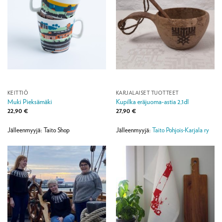
KEITTIÖ
KARJALAISET TUOTTEET
Muki Pieksämäki
Kupilka eräjuoma-astia 2,1dl
22,90
€
27,90
€
Jälleenmyyjä: Taito Shop
Jälleenmyyjä:
Taito Pohjois-Karjala ry