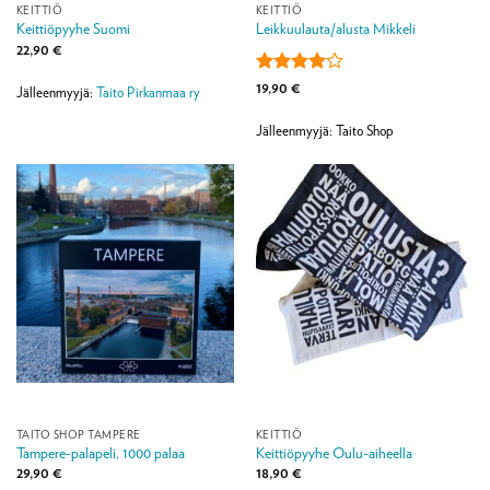
KEITTIÖ
KEITTIÖ
Keittiöpyyhe Suomi
Leikkuulauta/alusta Mikkeli
22,90
€
Arvostelu
19,90
€
Jälleenmyyjä:
Taito Pirkanmaa ry
tuotteesta:
4
/ 5
Jälleenmyyjä: Taito Shop
TAITO SHOP TAMPERE
KEITTIÖ
Tampere-palapeli, 1000 palaa
Keittiöpyyhe Oulu-aiheella
29,90
€
18,90
€