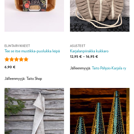
ELINTARVIKKEET
ASUSTEET
Tee se itse mustikka-puolukka leipä
Karjalanpiirakka kukkaro
Hintaluokka:
12,95
€
–
16,95
€
12,95 €
-
Arvostelu
6,90
€
16,95 €
Jälleenmyyjä:
Taito Pohjois-Karjala ry
tuotteesta:
5
/ 5
Jälleenmyyjä: Taito Shop