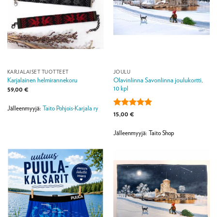
KARJALAISET TUOTTEET
JOULU
Olavinlinna Savonlinna joulukortti,
Karjalainen helmirannekoru
10 kpl
59,00
€
Jälleenmyyjä:
Taito Pohjois-Karjala ry
Arvostelu
15,00
€
tuotteesta:
5
/ 5
Jälleenmyyjä: Taito Shop