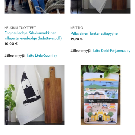
HELSINKI TUOTTEET
KEITTIÖ
Digineuleohje: Silakkamarkkinat
Pellavainen Tankar astiapyyhe
villapaita -neuleohje (ladattava pdf)
19,90
€
10,00
€
Jälleenmyyjä:
Taito Keski-Pohjanmaa ry
Jälleenmyyjä:
Taito Etela-Suomi ry