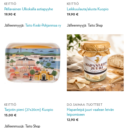
KEITTIÖ
KEITTIÖ
Pellavainen Ulkokalla astiapyyhe
Leikkuulauta/alusta Kuopio
19,90
€
19,90
€
Jälleenmyyjä:
Taito Keski-Pohjanmaa ry
Jälleenmyyjä: Taito Shop
KEITTIÖ
D.O. SAIMAA -TUOTTEET
Hapanleipä juuri vaalean leivän
Tarjotin pieni (27x20cm) Kuopio
leipomiseen
15,00
€
12,90
€
Jälleenmyyjä: Taito Shop