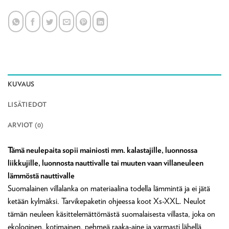
KUVAUS
LISÄTIEDOT
ARVIOT (0)
Tämä neulepaita sopii mainiosti mm. kalastajille, luonnossa
liikkujille, luonnosta nauttivalle tai muuten vaan villaneuleen
lämmöstä nauttivalle
Suomalainen villalanka on materiaalina todella lämmintä ja ei jätä
ketään kylmäksi. Tarvikepaketin ohjeessa koot Xs-XXL. Neulot
tämän neuleen käsittelemättömästä suomalaisesta villasta, joka on
ekologinen, kotimainen, pehmeä raaka-aine ja varmasti lähellä