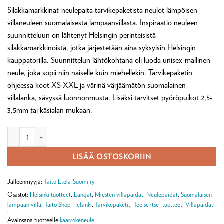
Silakkamarkkinat-neulepaita tarvikepaketista neulot lämpöisen
villaneuleen suomalaisesta lampaanvillasta. Inspiraatio neuleen
suunnitteluun on lähtenyt Helsingin perinteisistä
silakkamarkkinoista, jotka järjestetään aina syksyisin Helsingin
kauppatorilla. Suunnittelun lähtökohtana oli luoda unisex-mallinen
neule, joka sopii niin naiselle kuin miehellekin. Tarvikepaketin
ohjeessa koot XS-XXL ja värinä värjäämätön suomalainen
villalanka, sävyssä luonnonmusta. Lisäksi tarvitset pyöröpuikot 2,5-
3,5mm tai käsialan mukaan.
Silakkamarkkinat-neulepaita tarvikepaketti määrä
LISÄÄ OSTOSKORIIN
Jälleenmyyjä:
Taito Etela-Suomi ry
Osastot:
Helsinki tuotteet
,
Langat
,
Miesten villapaidat
,
Neulepaidat
,
Suomalaisen
lampaan villa
,
Taito Shop Helsinki
,
Tarvikepaketit
,
Tee se itse -tuotteet
,
Villapaidat
Avainsana tuotteelle
kaarrokeneule