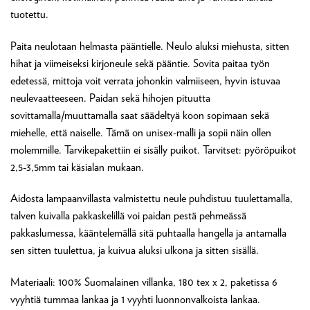
tuotettu.
Paita neulotaan helmasta pääntielle. Neulo aluksi miehusta, sitten
hihat ja viimeiseksi kirjoneule sekä pääntie. Sovita paitaa työn
edetessä, mittoja voit verrata johonkin valmiiseen, hyvin istuvaa
neulevaatteeseen. Paidan sekä hihojen pituutta
sovittamalla/muuttamalla saat säädeltyä koon sopimaan sekä
miehelle, että naiselle. Tämä on unisex-malli ja sopii näin ollen
molemmille. Tarvikepakettiin ei sisälly puikot. Tarvitset: pyöröpuikot
2,5-3,5mm tai käsialan mukaan.
Aidosta lampaanvillasta valmistettu neule puhdistuu tuulettamalla,
talven kuivalla pakkaskelillä voi paidan pestä pehmeässä
pakkaslumessa, kääntelemällä sitä puhtaalla hangella ja antamalla
sen sitten tuulettua, ja kuivua aluksi ulkona ja sitten sisällä.
Materiaali: 100% Suomalainen villanka, 180 tex x 2, paketissa 6
vyyhtiä tummaa lankaa ja 1 vyyhti luonnonvalkoista lankaa.