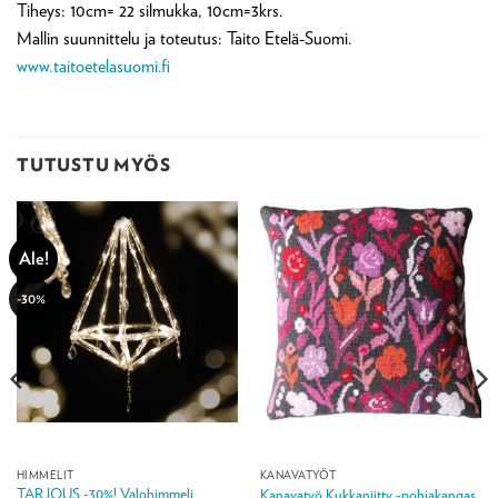
Tiheys: 10cm= 22 silmukka, 10cm=3krs.
Mallin suunnittelu ja toteutus: Taito Etelä-Suomi.
www.taitoetelasuomi.fi
TUTUSTU MYÖS
Ale!
-30%
HIMMELIT
KANAVATYÖT
TARJOUS -30%! Valohimmeli
Kanavatyö Kukkaniitty -pohjakangas