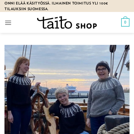
Skip
ONNI ELÄÄ KÄSITYÖSSÄ. ILMAINEN TOIMITUS YLI 100€
TILAUKSIIN SUOMESSA.
to
content
0