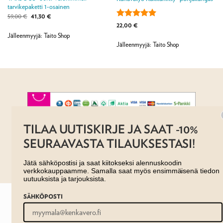
tarvikepaketti 1-osainen
Alkuperäinen
Nykyinen
59,00
€
41,30
€
hinta
hinta
Arvostelu
22,00
€
oli:
on:
tuotteesta:
5
59,00 €.
41,30 €.
Jälleenmyyjä: Taito Shop
/ 5
Jälleenmyyjä: Taito Shop
TILAA UUTISKIRJE JA SAAT -10%
AJANKOHTAISTA
MYYMÄLÄT
OTA YHTEYTTÄ
REKISTERISELOSTE
EVÄSTESELOSTE
SEURAAVASTA TILAUKSESTASI!
TILAUS- JA TOIMITUSEHDOT
Copyright 2026 ©
Taito shop
Jätä sähköpostisi ja saat kiitokseksi alennuskoodin
verkkokauppaamme. Samalla saat myös ensimmäisenä tiedon
uutuuksista ja tarjouksista.
SÄHKÖPOSTI