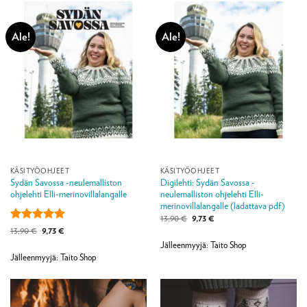
Ale!
Ale!
KÄSITYÖOHJEET
KÄSITYÖOHJEET
Sydän Savossa -neulemalliston
Digilehti: Sydän Savossa -
ohjelehti Elli-merinovillalangalle
neulemalliston ohjelehti Elli-
merinovillalangalle (ladattava pdf)
Alkuperäinen
Nykyinen
13,90
€
9,73
€
hinta
hinta
Arvostelu
Alkuperäinen
Nykyinen
13,90
€
9,73
€
oli:
on:
hinta
hinta
tuotteesta:
5
13,90 €.
9,73 €.
Jälleenmyyjä: Taito Shop
oli:
on:
/ 5
13,90 €.
9,73 €.
Jälleenmyyjä: Taito Shop