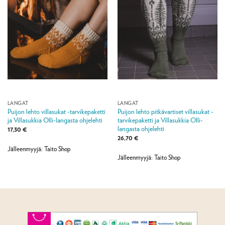
LANGAT
LANGAT
Puijon lehto villasukat -tarvikepaketti
Puijon lehto pitkävartiset villasukat -
ja Villasukkia Olli-langasta ohjelehti
tarvikepaketti ja Villasukkia Olli-
langasta ohjelehti
17,30
€
26,70
€
Jälleenmyyjä: Taito Shop
Jälleenmyyjä: Taito Shop