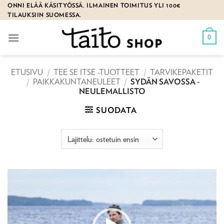
Skip
ONNI ELÄÄ KÄSITYÖSSÄ. ILMAINEN TOIMITUS YLI 100€
TILAUKSIIN SUOMESSA.
to
content
0
ETUSIVU
/
TEE SE ITSE -TUOTTEET
/
TARVIKEPAKETIT
/
PAIKKAKUNTANEULEET
/
SYDÄN SAVOSSA -
NEULEMALLISTO
SUODATA
Videotoistin