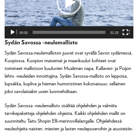
00:00
01:25
Sydän Savossa -neulemallisto
Sydän Savossa-neulemalliston juuret ovat syvällä Savon sydämessä,
Kuopiossa. Kuopion maisemat ja maankuulut kohteet ovat
toimineet mallistoon kuuluvien Mualiman napa, Kallavesi- ja Puijon
lehto -neuleiden innoittajina. Sydän Savossa-mallisto on leppoisa,
lupsakka, kupliva ja hieman humoristinen kokonaisuus; sellainen
joksi savolaisiakin usein luonnehditaan.
Sydän Savossa -neulemallisto sisältää ohjelehden ja valmiita
tarvikepaketteja ohjelehden ohjeista. Kaikki ohjelehden mallit on
suunniteltu Taito Shopin Elli-merinovillalangalle. Ohjelehdessä
neuleohjeita naisten, miesten ja lasten neulepuseroihin ja asusteisiin.