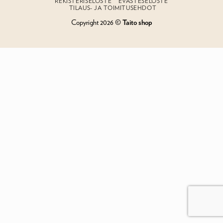
REKISTERISELOSTE
EVÄSTESELOSTE
TILAUS- JA TOIMITUSEHDOT
Copyright 2026 ©
Taito shop