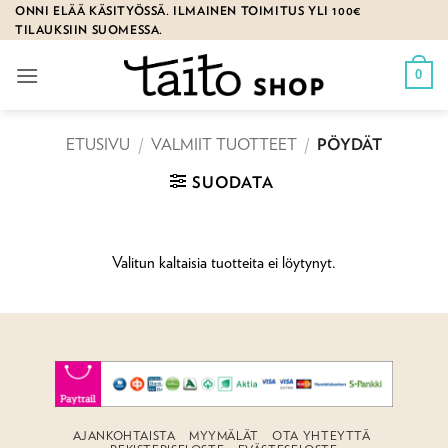
Skip
ONNI ELÄÄ KÄSITYÖSSÄ. ILMAINEN TOIMITUS YLI 100€
TILAUKSIIN SUOMESSA.
to
content
0
ETUSIVU
/
VALMIIT TUOTTEET
/
PÖYDÄT
SUODATA
Valitun kaltaisia tuotteita ei löytynyt.
AJANKOHTAISTA
MYYMÄLÄT
OTA YHTEYTTÄ