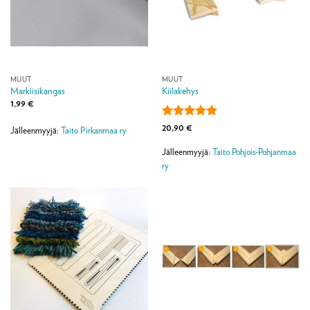
MUUT
MUUT
Markiisikangas
Kiilakehys
1,99
€
Arvostelu
20,90
€
Jälleenmyyjä:
Taito Pirkanmaa ry
tuotteesta:
5
/ 5
Jälleenmyyjä:
Taito Pohjois-Pohjanmaa
ry