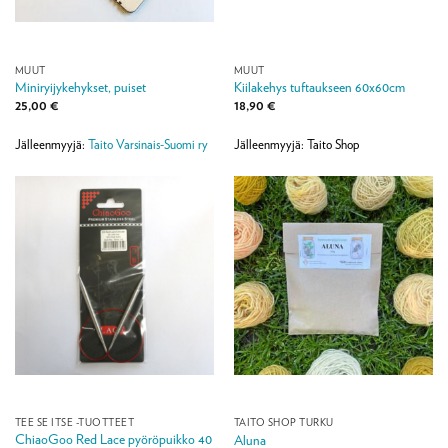
MUUT
MUUT
Miniryijykehykset, puiset
Kiilakehys tuftaukseen 60x60cm
25,00
€
18,90
€
Jälleenmyyjä:
Taito Varsinais-Suomi ry
Jälleenmyyjä: Taito Shop
TEE SE ITSE -TUOTTEET
TAITO SHOP TURKU
ChiaoGoo Red Lace pyöröpuikko 40
Aluna