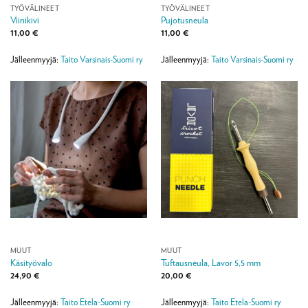
TYÖVÄLINEET
TYÖVÄLINEET
Viinikivi
Pujotusneula
11,00
€
11,00
€
Jälleenmyyjä:
Taito Varsinais-Suomi ry
Jälleenmyyjä:
Taito Varsinais-Suomi ry
MUUT
MUUT
Käsityövalo
Tuftausneula, Lavor 5,5 mm
24,90
€
20,00
€
Jälleenmyyjä:
Taito Etela-Suomi ry
Jälleenmyyjä:
Taito Etela-Suomi ry