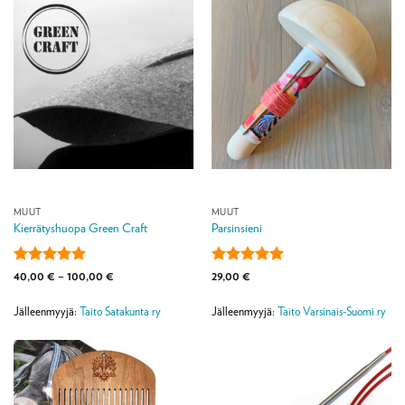
MUUT
MUUT
Kierrätyshuopa Green Craft
Parsinsieni
Arvostelu
Hintaluokka:
Arvostelu
40,00
€
–
100,00
€
29,00
€
40,00 €
tuotteesta:
5
tuotteesta:
5
-
/ 5
/ 5
100,00 €
Jälleenmyyjä:
Taito Satakunta ry
Jälleenmyyjä:
Taito Varsinais-Suomi ry