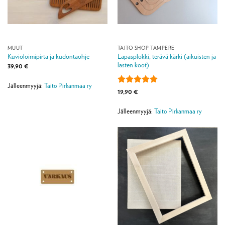
MUUT
TAITO SHOP TAMPERE
Lapasplokki, terävä kärki (aikuisten ja
Kuvioloimipirta ja kudontaohje
lasten koot)
39,90
€
Jälleenmyyjä:
Taito Pirkanmaa ry
Arvostelu
19,90
€
tuotteesta:
5
/ 5
Jälleenmyyjä:
Taito Pirkanmaa ry