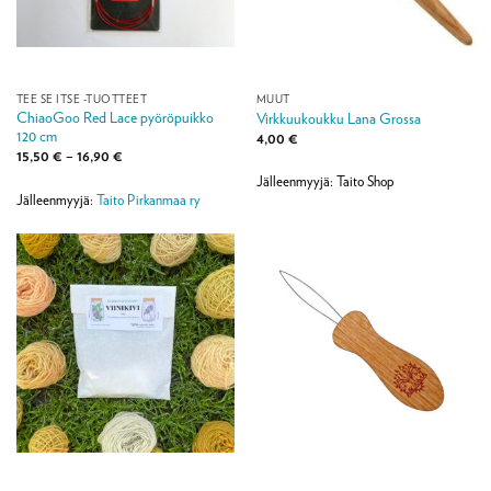
TEE SE ITSE -TUOTTEET
MUUT
ChiaoGoo Red Lace pyöröpuikko
Virkkuukoukku Lana Grossa
120 cm
4,00
€
Hintaluokka:
15,50
€
–
16,90
€
15,50 €
Jälleenmyyjä: Taito Shop
-
16,90 €
Jälleenmyyjä:
Taito Pirkanmaa ry