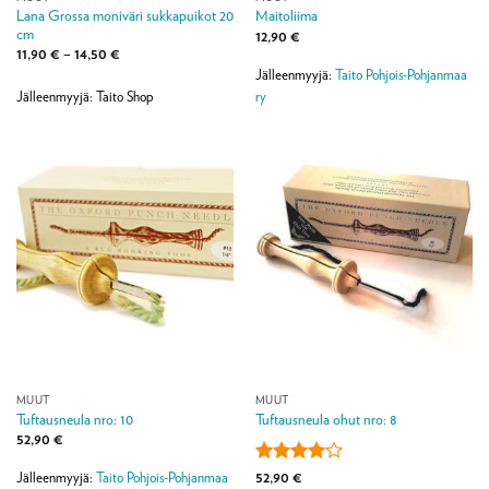
Lana Grossa moniväri sukkapuikot 20
Maitoliima
cm
12,90
€
Hintaluokka:
11,90
€
–
14,50
€
11,90 €
Jälleenmyyjä:
Taito Pohjois-Pohjanmaa
-
14,50 €
ry
Jälleenmyyjä: Taito Shop
MUUT
MUUT
Tuftausneula nro: 10
Tuftausneula ohut nro: 8
52,90
€
Arvostelu
52,90
€
Jälleenmyyjä:
Taito Pohjois-Pohjanmaa