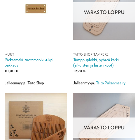
VARASTO LOPPU
MUUT
TAITO SHOP TAMPERE
Pieksämäki-tuotemerkki 4 kpl-
Tumppuplokki, pyöreä kärki
pakkaus
(aikuisten ja lasten koot)
10,00
€
19,90
€
Jälleenmyyjä: Taito Shop
Jälleenmyyjä:
Taito Pirkanmaa ry
VARASTO LOPPU