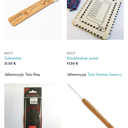
MUUT
MUUT
Sukkamitta
Korukehykset, puiset
21,50
€
17,50
€
Jälleenmyyjä: Taito Shop
Jälleenmyyjä:
Taito Varsinais-Suomi ry