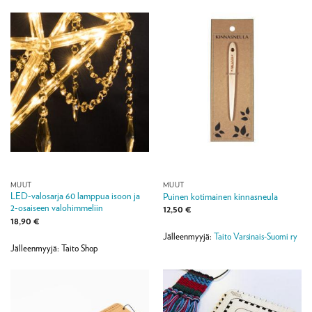
MUUT
MUUT
LED-valosarja 60 lamppua isoon ja
Puinen kotimainen kinnasneula
2-osaiseen valohimmeliin
12,50
€
18,90
€
Jälleenmyyjä:
Taito Varsinais-Suomi ry
Jälleenmyyjä: Taito Shop