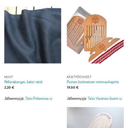
MUUT
KÄSITYÖOHJEET
Pellavakangas, kaksi väriä
Puinen kotimainen mininauhapirta
2,20
€
19,50
€
Jälleenmyyjä:
Taito Pirkanmaa ry
Jälleenmyyjä:
Taito Varsinais-Suomi ry