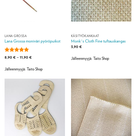
LANA GROSSA
KÄSITYÖKANKAAT
Lana Grossa moniväri pyöröpuikot
Monk´s Cloth Fine tuftauskangas
3,90
€
Arvostelu
Hintaluokka:
8,90
€
–
11,90
€
Jälleenmyyjä: Taito Shop
8,90 €
tuotteesta:
5
-
/ 5
11,90 €
Jälleenmyyjä: Taito Shop