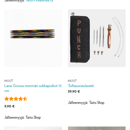
Jälleenmyyjä:
Taito Pirkanmaa ry
MUUT
MUUT
Lana Grossa moniväri sukkapuikot 15
Tuftausneulasetti
cm
39,90
€
Jälleenmyyjä: Taito Shop
Arvostelu
9,90
€
tuotteesta:
4.5
/ 5
Jälleenmyyjä: Taito Shop