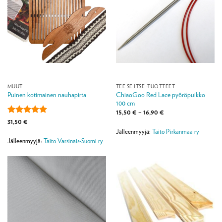
MUUT
TEE SE ITSE -TUOTTEET
ChiaoGoo Red Lace pyöröpuikko
Puinen kotimainen nauhapirta
100 cm
Hintaluokka:
15,50
€
–
16,90
€
15,50 €
Arvostelu
31,50
€
-
tuotteesta:
5
16,90 €
Jälleenmyyjä:
Taito Pirkanmaa ry
/ 5
Jälleenmyyjä:
Taito Varsinais-Suomi ry