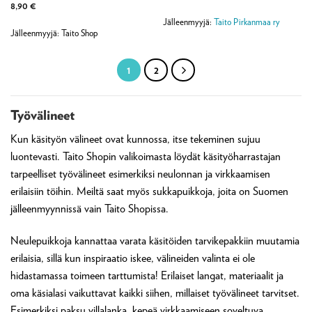
8,90
€
Jälleenmyyjä:
Taito Pirkanmaa ry
Jälleenmyyjä: Taito Shop
1
2
Työvälineet
Kun käsityön välineet ovat kunnossa, itse tekeminen sujuu
luontevasti. Taito Shopin valikoimasta löydät käsityöharrastajan
tarpeelliset työvälineet esimerkiksi neulonnan ja virkkaamisen
erilaisiin töihin. Meiltä saat myös sukkapuikkoja, joita on Suomen
jälleenmyynnissä vain Taito Shopissa.
Neulepuikkoja kannattaa varata käsitöiden tarvikepakkiin muutamia
erilaisia, sillä kun inspiraatio iskee, välineiden valinta ei ole
hidastamassa toimeen tarttumista! Erilaiset langat, materiaalit ja
oma käsialasi vaikuttavat kaikki siihen, millaiset työvälineet tarvitset.
Esimerkiksi paksu villalanka, kepeä virkkaamiseen soveltuva