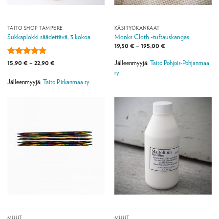
TAITO SHOP TAMPERE
KÄSITYÖKANKAAT
Sukkaplokki säädettävä, 3 kokoa
Monks Cloth -tuftauskangas
Hintaluokka:
19,50
€
–
195,00
€
19,50 €
-
Arvostelu
Hintaluokka:
15,90
€
–
22,90
€
Jälleenmyyjä:
Taito Pohjois-Pohjanmaa
195,00 €
15,90 €
tuotteesta:
5
ry
-
/ 5
22,90 €
Jälleenmyyjä:
Taito Pirkanmaa ry
MUUT
MUUT