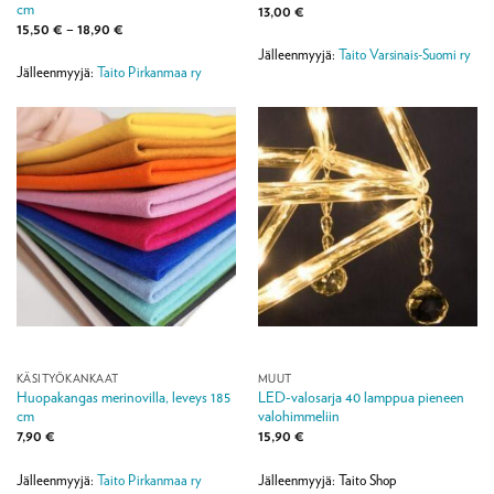
cm
13,00
€
Hintaluokka:
15,50
€
–
18,90
€
15,50 €
Jälleenmyyjä:
Taito Varsinais-Suomi ry
-
18,90 €
Jälleenmyyjä:
Taito Pirkanmaa ry
KÄSITYÖKANKAAT
MUUT
Huopakangas merinovilla, leveys 185
LED-valosarja 40 lamppua pieneen
cm
valohimmeliin
7,90
€
15,90
€
Jälleenmyyjä:
Taito Pirkanmaa ry
Jälleenmyyjä: Taito Shop