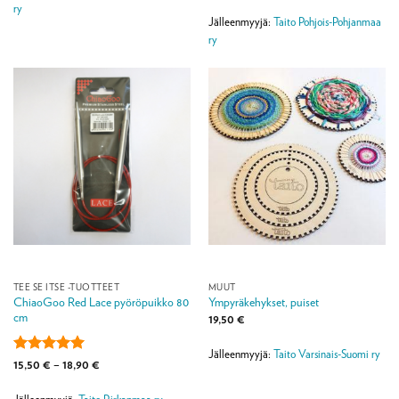
tuotteesta:
ry
4
/ 5
Jälleenmyyjä:
Taito Pohjois-Pohjanmaa
ry
TEE SE ITSE -TUOTTEET
MUUT
ChiaoGoo Red Lace pyöröpuikko 80
Ympyräkehykset, puiset
cm
19,50
€
Jälleenmyyjä:
Taito Varsinais-Suomi ry
Arvostelu
Hintaluokka:
15,50
€
–
18,90
€
15,50 €
tuotteesta:
5
-
/ 5
18,90 €