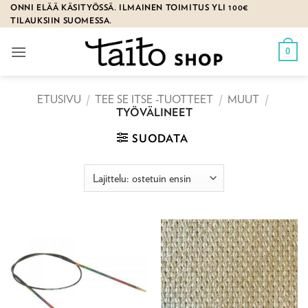
Skip
ONNI ELÄÄ KÄSITYÖSSÄ. ILMAINEN TOIMITUS YLI 100€
TILAUKSIIN SUOMESSA.
to
content
0
ETUSIVU
/
TEE SE ITSE -TUOTTEET
/
MUUT
/
TYÖVÄLINEET
SUODATA