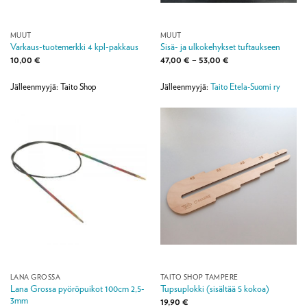
MUUT
MUUT
Varkaus-tuotemerkki 4 kpl-pakkaus
Sisä- ja ulkokehykset tuftaukseen
Hintaluokka:
10,00
€
47,00
€
–
53,00
€
47,00 €
-
53,00 €
Jälleenmyyjä: Taito Shop
Jälleenmyyjä:
Taito Etela-Suomi ry
LANA GROSSA
TAITO SHOP TAMPERE
Lana Grossa pyöröpuikot 100cm 2,5-
Tupsuplokki (sisältää 5 kokoa)
3mm
19,90
€