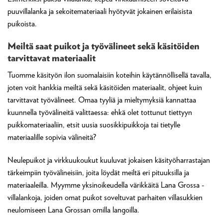
puuvillalanka ja sekoitemateriaali hyötyvät jokainen erilaisista
puikoista.
Meiltä saat puikot ja työvälineet sekä käsitöiden
tarvittavat materiaalit
Tuomme käsityön ilon suomalaisiin koteihin käytännöllisellä tavalla,
joten voit hankkia meiltä sekä käsitöiden materiaalit, ohjeet kuin
tarvittavat työvälineet. Omaa tyyliä ja mieltymyksiä kannattaa
kuunnella työvälineitä valittaessa: ehkä olet tottunut tiettyyn
puikkomateriaaliin, etsit uusia suosikkipuikkoja tai tietylle
materiaalille sopivia välineitä?
Neulepuikot ja virkkuukoukut kuuluvat jokaisen käsityöharrastajan
tärkeimpiin työvälineisiin, joita löydät meiltä eri pituuksilla ja
materiaaleilla. Myymme yksinoikeudella värikkäitä Lana Grossa -
villalankoja, joiden omat puikot soveltuvat parhaiten villasukkien
neulomiseen Lana Grossan omilla langoilla.