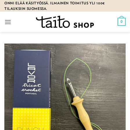
Skip
ONNI ELÄÄ KÄSITYÖSSÄ. ILMAINEN TOIMITUS YLI 100€
TILAUKSIIN SUOMESSA.
to
content
0