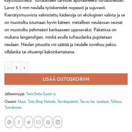
käyttötuotteita. Tuftaukseen tarvitset apuvälineeksi tuftausneulan.
Lavor 5,5 mm neulalla työskentelet nopeasti ja sujuvasti.
Kierrätysmuovista valmistettu kädensija on ekologinen valinta ja se
on muotoiltu istumaan hyvin käteen, metallisen neulaosan reunat
on muotoiltu pehmeästi kankaaseen uppoavaksi. Paketissa on
mukana langanohjain, minkä avulla tuftauslanka pujotetaan
neulaan. Neulan pituutta voi säätää ja neulalle soveltuu paksu
villalanka tai ohuempi kaksinkertaisena.
Tuftausneula, Lavor 5,5 mm määrä
LISÄÄ OSTOSKORIIN
Jälleenmyyjä:
Taito Etela-Suomi ry
Osastot:
Muut
,
Taito Shop Helsinki
,
Tarvikepaketit
,
Tee se itse -tuotteet
,
Tuftaus
,
Työvälineet