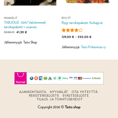
HIMMELIT
RYIJYT
TARJOUS -30%! Valohimmeli
Ryijy tarvikepaketti, Kultajyvä
tarvikepaketti 1-osainen
Alkuperäinen
Nykyinen
59,00
€
41,30
€
hinta
hinta
Arvostelu
Hintaluokka:
129,00
€
–
550,00
€
oli:
on:
129,00 €
tuotteesta:
59,00 €.
41,30 €.
Jälleenmyyjä: Taito Shop
-
4
/ 5
550,00 €
Jälleenmyyjä:
Taito Pirkanmaa ry
AJANKOHTAISTA
MYYMÄLÄT
OTA YHTEYTTÄ
REKISTERISELOSTE
EVÄSTESELOSTE
TILAUS- JA TOIMITUSEHDOT
Copyright 2026 ©
Taito shop