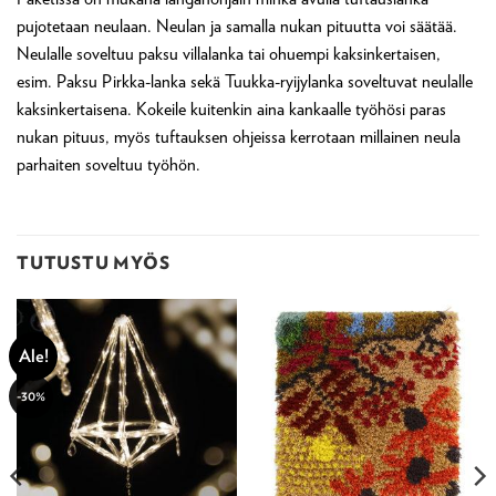
pujotetaan neulaan. Neulan ja samalla nukan pituutta voi säätää.
Neulalle soveltuu paksu villalanka tai ohuempi kaksinkertaisen,
esim. Paksu Pirkka-lanka sekä Tuukka-ryijylanka soveltuvat neulalle
kaksinkertaisena. Kokeile kuitenkin aina kankaalle työhösi paras
nukan pituus, myös tuftauksen ohjeissa kerrotaan millainen neula
parhaiten soveltuu työhön.
TUTUSTU MYÖS
Ale!
-30%