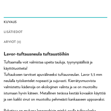
KUVAUS
LISÄTIEDOT
ARVIOT (0)
Lavor-tuftausneula tuftaustöihin
Tuftaamalla voit valmistaa upeita tauluja, tyynynpäällisiä ja
käyttötuotteita!
Tuftaukseen tarvitset apuvälineeksi tuftausneulan. Lavor 5,5 mm
neulalla työskentelet nopeasti ja sujuvasti. Kierrätysmuovista
valmistettu kädensija on ekologinen valinta ja se on muotoiltu
istumaan hyvin käteen. Metallinen teräosa kestää kovaakin käyttöä
ja sen kaikki sivut on muotoiltu pehmeästi kankaaseen uppoavaksi.
Paketissa on mukana langanohjain minkä avulla tuftauslanka