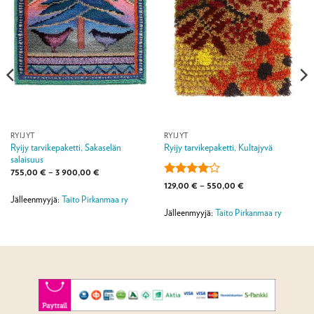
RYIJYT
RYIJYT
Ryijy tarvikepaketti, Sakaselän
Ryijy tarvikepaketti, Kultajyvä
salaisuus
Hintaluokka:
755,00
€
–
3 900,00
€
755,00 €
Arvostelu
Hintaluokka:
129,00
€
–
550,00
€
-
129,00 €
tuotteesta:
3
Jälleenmyyjä:
Taito Pirkanmaa ry
-
4
/ 5
900,00 €
550,00 €
Jälleenmyyjä:
Taito Pirkanmaa ry