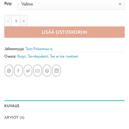
Ryijy
Ryijy tarvikepaketti, Kukkaportti määrä
LISÄÄ OSTOSKORIIN
Jälleenmyyjä:
Taito Pirkanmaa ry
Osastot:
Ryijyt
,
Tarvikepaketit
,
Tee se itse -tuotteet
KUVAUS
ARVIOT (0)