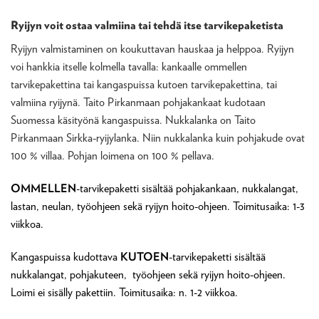
Ryijyn voit ostaa valmiina tai tehdä itse tarvikepaketista
Ryijyn valmistaminen on koukuttavan hauskaa ja helppoa. Ryijyn
voi hankkia itselle kolmella tavalla: kankaalle ommellen
tarvikepakettina tai kangaspuissa kutoen tarvikepakettina, tai
valmiina ryijynä. Taito Pirkanmaan pohjakankaat kudotaan
Suomessa käsityönä kangaspuissa. Nukkalanka on Taito
Pirkanmaan Sirkka-ryijylanka. Niin nukkalanka kuin pohjakude ovat
100 % villaa. Pohjan loimena on 100 % pellava.
OMMELLEN
-tarvikepaketti sisältää pohjakankaan, nukkalangat,
lastan, neulan, työohjeen sekä ryijyn hoito-ohjeen. Toimitusaika: 1-3
viikkoa.
Kangaspuissa kudottava
KUTOEN
-tarvikepaketti sisältää
nukkalangat, pohjakuteen, työohjeen sekä ryijyn hoito-ohjeen.
Loimi ei sisälly pakettiin. Toimitusaika: n. 1-2 viikkoa.