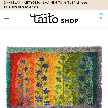
Skip
ONNI ELÄÄ KÄSITYÖSSÄ. ILMAINEN TOIMITUS YLI 100€
TILAUKSIIN SUOMESSA.
to
content
0