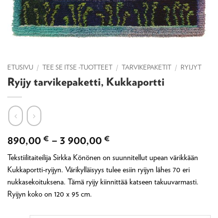
ETUSIVU
/
TEE SE ITSE -TUOTTEET
/
TARVIKEPAKETIT
/
RYIJYT
Ryijy tarvikepaketti, Kukkaportti
Hintaluokka:
890,00
€
–
3 900,00
€
890,00 €
Tekstiilitaiteilija Sirkka Könönen on suunnitellut upean värikkään
-
Kukkaportti-ryijyn. Värikylläisyys tulee esiin ryijyn lähes 70 eri
3
nukkasekoituksena. Tämä ryijy kiinnittää katseen takuuvarmasti.
900,00 €
Ryijyn koko on 120 x 95 cm.