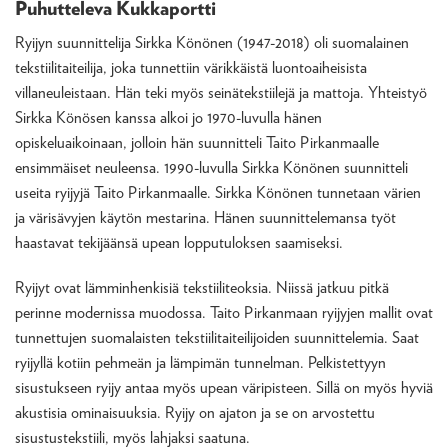
Puhutteleva Kukkaportti
Ryijyn suunnittelija Sirkka Könönen (1947-2018) oli suomalainen
tekstiilitaiteilija, joka tunnettiin värikkäistä luontoaiheisista
villaneuleistaan. Hän teki myös seinätekstiilejä ja mattoja. Yhteistyö
Sirkka Könösen kanssa alkoi jo 1970-luvulla hänen
opiskeluaikoinaan, jolloin hän suunnitteli Taito Pirkanmaalle
ensimmäiset neuleensa. 1990-luvulla Sirkka Könönen suunnitteli
useita ryijyjä Taito Pirkanmaalle. Sirkka Könönen tunnetaan värien
ja värisävyjen käytön mestarina. Hänen suunnittelemansa työt
haastavat tekijäänsä upean lopputuloksen saamiseksi.
Ryijyt ovat lämminhenkisiä tekstiiliteoksia. Niissä jatkuu pitkä
perinne modernissa muodossa. Taito Pirkanmaan ryijyjen mallit ovat
tunnettujen suomalaisten tekstiilitaiteilijoiden suunnittelemia. Saat
ryijyllä kotiin pehmeän ja lämpimän tunnelman. Pelkistettyyn
sisustukseen ryijy antaa myös upean väripisteen. Sillä on myös hyviä
akustisia ominaisuuksia. Ryijy on ajaton ja se on arvostettu
sisustustekstiili, myös lahjaksi saatuna.