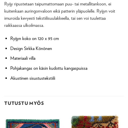
Ryijy ripustetaan taipumattomaan puu- tai metallitankoon, ei
kuitenkaan auringonvaloon eikä patterin yläpuolelle. Ryijyn voit
imuroida kevyesti tekstiilisuulakkeella, tai sen voi tuulettaa
raikkaassa ulkoilmassa.
Ryijyn koko on 120 x 95 cm
Design Sirkka Könönen
Materiaali villa
Pohjakangas on käsin kudottu kangaspuissa
Akustinen sisustustekstiili
TUTUSTU MYÖS