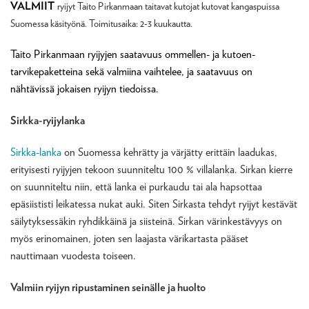
VALMIIT
ryijyt Taito Pirkanmaan taitavat kutojat kutovat kangaspuissa
Suomessa käsityönä. Toimitusaika: 2-3 kuukautta.
Taito Pirkanmaan ryijyjen saatavuus ommellen- ja kutoen-
tarvikepaketteina sekä valmiina vaihtelee, ja saatavuus on
nähtävissä jokaisen ryijyn tiedoissa.
Sirkka-ryijylanka
Sirkka-lanka
on Suomessa kehrätty ja värjätty erittäin laadukas,
erityisesti ryijyjen tekoon suunniteltu 100 % villalanka. Sirkan kierre
on suunniteltu niin, että lanka ei purkaudu tai ala hapsottaa
epäsiististi leikatessa nukat auki. Siten Sirkasta tehdyt ryijyt kestävät
säilytyksessäkin ryhdikkäinä ja siisteinä. Sirkan värinkestävyys on
myös erinomainen, joten sen laajasta värikartasta pääset
nauttimaan vuodesta toiseen.
Valmiin ryijyn ripustaminen seinälle ja huolto