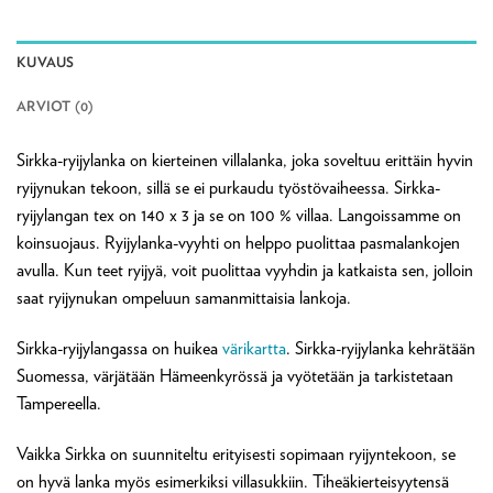
KUVAUS
ARVIOT (0)
Sirkka-ryijylanka on kierteinen villalanka, joka soveltuu erittäin hyvin
ryijynukan tekoon, sillä se ei purkaudu työstövaiheessa. Sirkka-
ryijylangan tex on 140 x 3 ja se on 100 % villaa. Langoissamme on
koinsuojaus. Ryijylanka-vyyhti on helppo puolittaa pasmalankojen
avulla. Kun teet ryijyä, voit puolittaa vyyhdin ja katkaista sen, jolloin
saat ryijynukan ompeluun samanmittaisia lankoja.
Sirkka-ryijylangassa on huikea
värikartta
. Sirkka-ryijylanka kehrätään
Suomessa, värjätään Hämeenkyrössä ja vyötetään ja tarkistetaan
Tampereella.
Vaikka Sirkka on suunniteltu erityisesti sopimaan ryijyntekoon, se
on hyvä lanka myös esimerkiksi villasukkiin. Tiheäkierteisyytensä