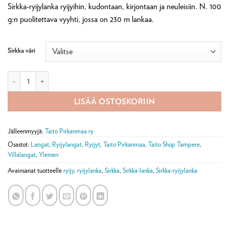
Sirkka-ryijylanka ryijyihin, kudontaan, kirjontaan ja neuleisiin. N. 100
g:n puolitettava vyyhti, jossa on 230 m lankaa.
Sirkka väri
Sirkka-ryijylanka 100 g määrä
LISÄÄ OSTOSKORIIN
Jälleenmyyjä:
Taito Pirkanmaa ry
Osastot:
Langat
,
Ryijylangat
,
Ryijyt
,
Taito Pirkanmaa
,
Taito Shop Tampere
,
Villalangat
,
Yleinen
Avainsanat tuotteelle
ryijy
,
ryijylanka
,
Sirkka
,
Sirkka-lanka
,
Sirkka-ryijylanka