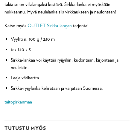
takia se on villalangaksi kestävä. Sirkka-lanka ei myöskään
nukkaannu. Hyvä neulelanka siis virkkaukseen ja neulontaan!
Katso myös
OUTLET Sirkka-langan
tarjonta!
Vyyhti n. 100 g / 230 m
tex 140 x 3
Sirkka-lankaa voi käyttää ryijyihin, kudontaan, kirjontaan ja
neuleisiin.
Laaja värikartta
Sirkka-ryijylanka kehrätään ja värjätään Suomessa.
taitopirkanmaa
TUTUSTU MYÖS