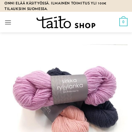
Skip
ONNI ELÄÄ KÄSITYÖSSÄ. ILMAINEN TOIMITUS YLI 100€
TILAUKSIIN SUOMESSA.
to
content
0