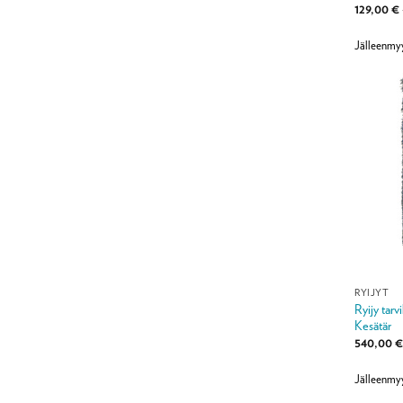
Arvoste
129,00
€
tuottees
/ 5
Jälleenmy
RYIJYT
Ryijy tar
Kesätär
540,00
Jälleenmy