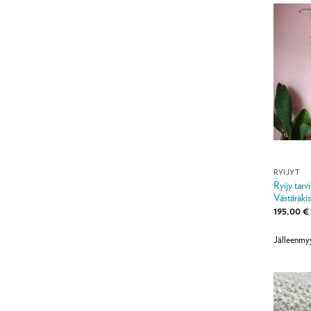
RYIJYT
Ryijy tar
Västäräki
195,00
€
Jälleenmy