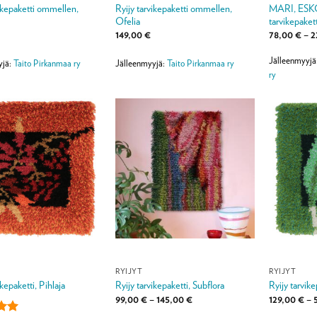
vikepaketti ommellen,
Ryijy tarvikepaketti ommellen,
MARI, ESKO 
Ofelia
tarvikepakett
149,00
€
78,00
€
–
2
Jälleenmyyjä
yjä:
Taito Pirkanmaa ry
Jälleenmyyjä:
Taito Pirkanmaa ry
ry
RYIJYT
RYIJYT
ikepaketti, Pihlaja
Ryijy tarvikepaketti, Subflora
Ryijy tarvike
Hintaluokka:
99,00
€
–
145,00
€
129,00
€
–
99,00 €