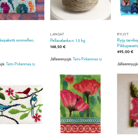
LANGAT
RYIJYT
vikepaketti ommellen,
Ryijy tarvik
Pellavalanka n. 1,5 kg
Pikkuparatiis
148,50
€
495,00
€
Jälleenmyyjä:
Taito Pirkanmaa ry
yjä:
Taito Pirkanmaa ry
Jälleenmyyjä