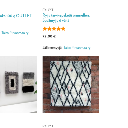
RYIJYT
Ryijy tarvikepaketti ommellen,
ylanka 100 g OUTLET
Sydänryijy 6 väriä
:
Taito Pirkanmaa ry
Arvostelu
72,00
€
tuotteesta:
5
/ 5
Jälleenmyyjä:
Taito Pirkanmaa ry
RYIJYT