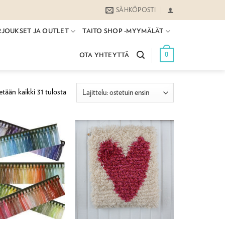
SÄHKÖPOSTI
RJOUKSET JA OUTLET
TAITO SHOP -MYYMÄLÄT
0
OTA YHTEYTTÄ
Suosituimmat
tään kaikki 31 tulosta
ensin