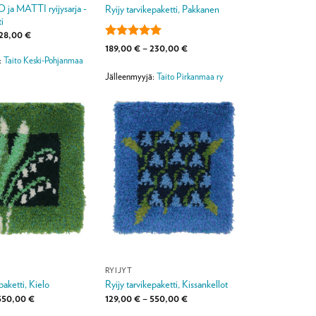
ja MATTI ryijysarja -
Ryijy tarvikepaketti, Pakkanen
i
Hintaluokka:
28,00
€
78,00 €
Arvostelu
Hintaluokka:
189,00
€
–
230,00
€
-
189,00 €
tuotteesta:
5
:
Taito Keski-Pohjanmaa
228,00 €
-
/ 5
230,00 €
Jälleenmyyjä:
Taito Pirkanmaa ry
RYIJYT
paketti, Kielo
Ryijy tarvikepaketti, Kissankellot
Hintaluokka:
Hintaluokka:
550,00
€
129,00
€
–
550,00
€
129,00 €
129,00 €