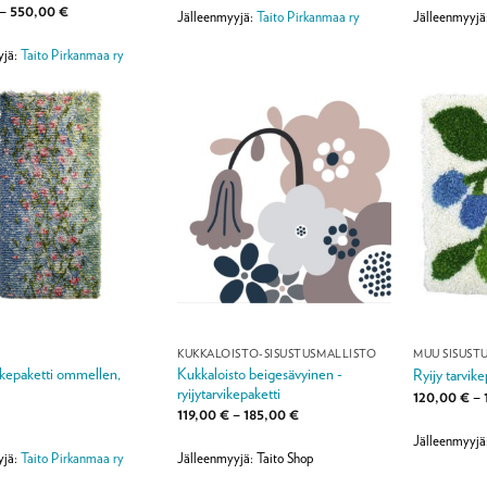
-
lu
Hintaluokka:
–
550,00
€
145,00 €
Jälleenmyyjä:
Taito Pirkanmaa ry
Jälleenmyyjä
129,00 €
ta:
5
-
550,00 €
yjä:
Taito Pirkanmaa ry
KUKKALOISTO-SISUSTUSMALLISTO
MUU SISUST
vikepaketti ommellen,
Kukkaloisto beigesävyinen -
Ryijy tarvike
ryijytarvikepaketti
120,00
€
–
Hintaluokka:
€
119,00
€
–
185,00
€
119,00 €
Jälleenmyyjä
-
185,00 €
yjä:
Taito Pirkanmaa ry
Jälleenmyyjä: Taito Shop