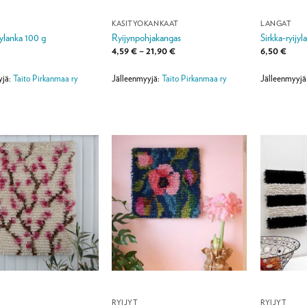
KÄSITYÖKANKAAT
LANGAT
jylanka 100 g
Ryijynpohjakangas
Sirkka-ryij
Hintaluokka:
4,59
€
–
21,90
€
6,50
€
4,59 €
-
21,90 €
yjä:
Taito Pirkanmaa ry
Jälleenmyyjä:
Taito Pirkanmaa ry
Jälleenmyyjä
RYIJYT
RYIJYT