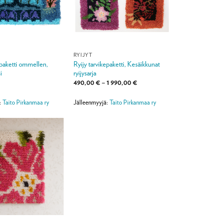
RYIJYT
epaketti ommellen,
Ryijy tarvikepaketti, Kesäikkunat
i
ryijysarja
Hintaluokka:
490,00
€
–
1 990,00
€
490,00 €
-
1
:
Taito Pirkanmaa ry
Jälleenmyyjä:
Taito Pirkanmaa ry
990,00 €