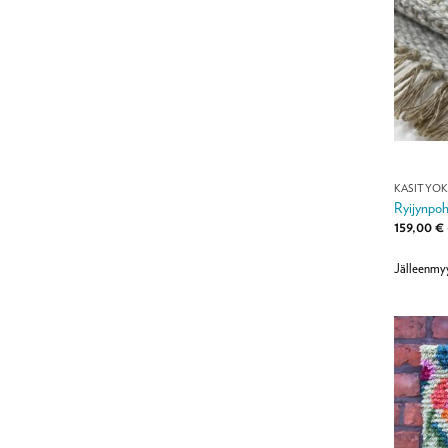
KÄSITYÖ
Ryijynpoh
159,00
€
Jälleenmy