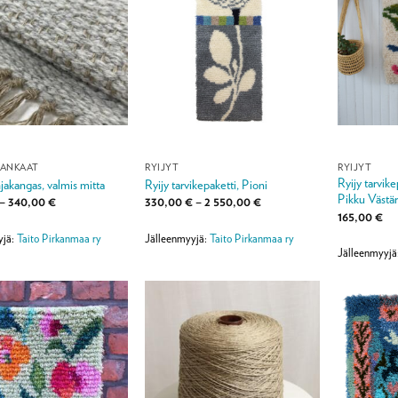
KANKAAT
RYIJYT
RYIJYT
Ryijy tarvik
jakangas, valmis mitta
Ryijy tarvikepaketti, Pioni
Pikku Västär
Hintaluokka:
Hintaluokka:
–
340,00
€
330,00
€
–
2 550,00
€
159,00 €
330,00 €
165,00
€
-
-
340,00 €
2
yjä:
Taito Pirkanmaa ry
Jälleenmyyjä:
Taito Pirkanmaa ry
550,00 €
Jälleenmyyjä