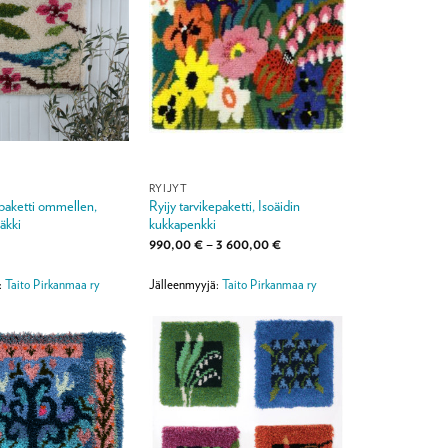
RYIJYT
epaketti ommellen,
Ryijy tarvikepaketti, Isoäidin
äkki
kukkapenkki
Hintaluokka:
990,00
€
–
3 600,00
€
990,00 €
-
3
:
Taito Pirkanmaa ry
Jälleenmyyjä:
Taito Pirkanmaa ry
600,00 €