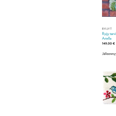
RYIJYT
Ryijy tar
Ariella
149,00
€
Jälleenmy