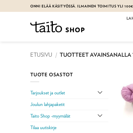
Skip
ONNI ELÄÄ KÄSITYÖSSÄ. ILMAINEN TOIMITUS YLI 100
to
content
LA
ETUSIVU
/
TUOTTEET AVAINSANALLA “
TUOTE OSASTOT
Tarjoukset ja outlet
Joulun lahjapaketit
Taito Shop -myymälät
Tilaa uutiskirje