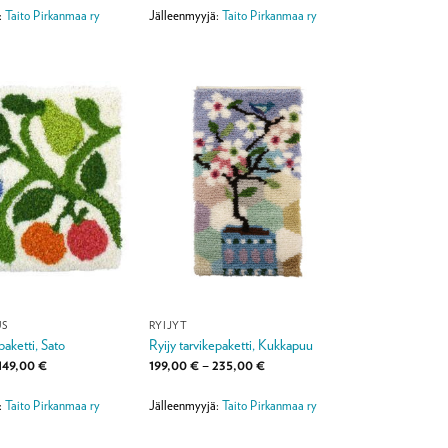
-
-
550,00 €
550,00 €
:
Taito Pirkanmaa ry
Jälleenmyyjä:
Taito Pirkanmaa ry
US
RYIJYT
paketti, Sato
Ryijy tarvikepaketti, Kukkapuu
Hintaluokka:
Hintaluokka:
149,00
€
199,00
€
–
235,00
€
120,00 €
199,00 €
-
-
149,00 €
235,00 €
:
Taito Pirkanmaa ry
Jälleenmyyjä:
Taito Pirkanmaa ry