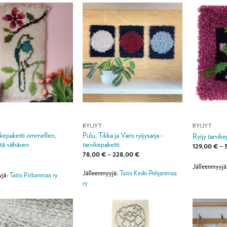
RYIJYT
RYIJYT
vikepaketti ommellen,
Pulu, Tikka ja Varis ryijysarja -
Ryijy tarvike
stä vähäsen
tarvikepaketti
129,00
€
–
Hintaluokka:
78,00
€
–
228,00
€
78,00 €
Jälleenmyyjä
-
Jälleenmyyjä:
Taito Keski-Pohjanmaa
228,00 €
yjä:
Taito Pirkanmaa ry
ry