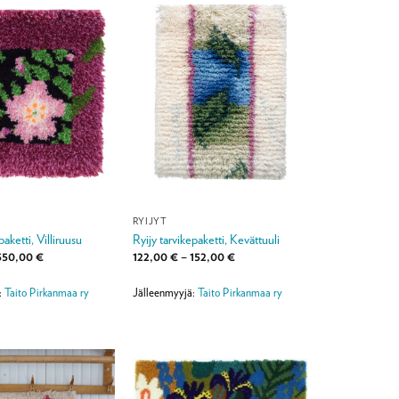
RYIJYT
paketti, Villiruusu
Ryijy tarvikepaketti, Kevättuuli
Hintaluokka:
Hintaluokka:
550,00
€
122,00
€
–
152,00
€
129,00 €
122,00 €
-
-
550,00 €
152,00 €
:
Taito Pirkanmaa ry
Jälleenmyyjä:
Taito Pirkanmaa ry