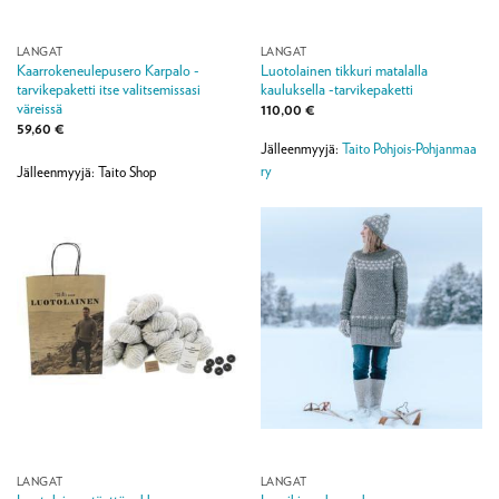
LANGAT
LANGAT
Kaarrokeneulepusero Karpalo -
Luotolainen tikkuri matalalla
tarvikepaketti itse valitsemissasi
kauluksella -tarvikepaketti
väreissä
110,00
€
59,60
€
Jälleenmyyjä:
Taito Pohjois-Pohjanmaa
ry
Jälleenmyyjä: Taito Shop
LANGAT
LANGAT