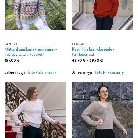
LANGAT
LANGAT
Metsänkuninkaan kruunajaiset -
Kaarnikka kaarrokeneule -
neulepaita tarvikepaketti
tarvikepaketti
Hintaluokka:
159,00
€
45,90
€
–
59,90
€
45,90 €
-
59,90 €
Jälleenmyyjä:
Taito Pirkanmaa ry
Jälleenmyyjä:
Taito Pirkanmaa ry