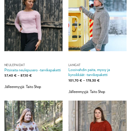
NEULEPAIDAT
LANGAT
Lossivahdin paita, myssy ja
Pitsiraita neulepusero -tarvikepaketti
kynsikkäät -tarvikepaketti
Hintaluokka:
57,40
€
–
87,10
€
57,40 €
Hintaluokka:
101,70
€
–
178,30
€
-
101,70 €
87,10 €
Jälleenmyyjä: Taito Shop
-
178,30 €
Jälleenmyyjä: Taito Shop