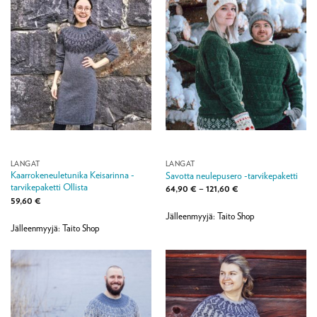
LANGAT
LANGAT
Kaarrokeneuletunika Keisarinna -
Savotta neulepusero -tarvikepaketti
tarvikepaketti Ollista
Hintaluokka:
64,90
€
–
121,60
€
64,90 €
59,60
€
-
121,60 €
Jälleenmyyjä: Taito Shop
Jälleenmyyjä: Taito Shop