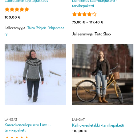
Lumikinos kaarrokepusero -
Luotolainen täyttöpakkaus
tarvikepaketti
Arvostelu
100,00
€
tuotteesta:
5
Arvostelu
Hintaluokka:
75,80
€
–
119,40
€
75,80 €
/ 5
tuotteesta:
Jälleenmyyjä:
Taito Pohjois-Pohjanmaa
-
4
/ 5
119,40 €
ry
Jälleenmyyjä: Taito Shop
LANGAT
LANGAT
Kaarrokeneulepusero Lintu -
Kaiho-neuletakki -tarvikepaketti
tarvikepaketti
110,00
€