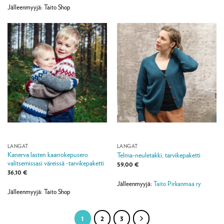
-
57,40 €
Jälleenmyyjä: Taito Shop
LANGAT
LANGAT
Kanerva lasten kaarrokepusero
Telma-neuletakki, tarvikepaketti
valitsemissasi väreissä -tarvikepaketti
59,00
€
36,10
€
Jälleenmyyjä:
Taito Pirkanmaa ry
Jälleenmyyjä: Taito Shop
1
2
3