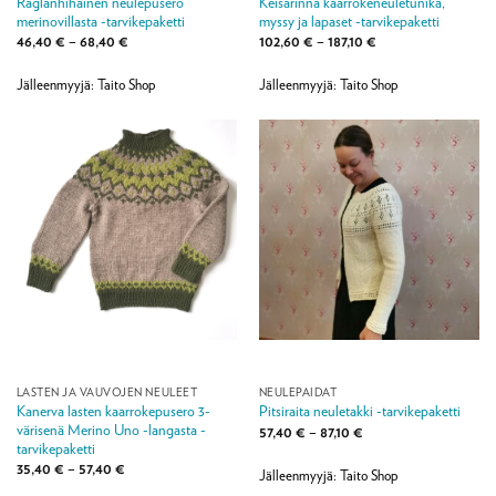
Raglanhihainen neulepusero
Keisarinna kaarrokeneuletunika,
merinovillasta -tarvikepaketti
myssy ja lapaset -tarvikepaketti
Hintaluokka:
Hintaluokka:
46,40
€
–
68,40
€
102,60
€
–
187,10
€
46,40 €
102,60 €
-
-
68,40 €
187,10 €
Jälleenmyyjä: Taito Shop
Jälleenmyyjä: Taito Shop
LASTEN JA VAUVOJEN NEULEET
NEULEPAIDAT
Kanerva lasten kaarrokepusero 3-
Pitsiraita neuletakki -tarvikepaketti
värisenä Merino Uno -langasta -
Hintaluokka:
57,40
€
–
87,10
€
57,40 €
tarvikepaketti
-
Hintaluokka:
35,40
€
–
57,40
€
87,10 €
Jälleenmyyjä: Taito Shop
35,40 €