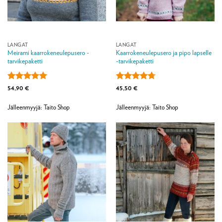
LANGAT
LANGAT
Meirami kaarrokeneulepusero -
Kaarrokeneulepusero ja pipo lapselle
tarvikepaketti
-tarvikepaketti
Arvostelu
Arvostelu
54,90
€
45,50
€
tuotteesta:
5
tuotteesta:
/ 5
4.71
/ 5
Jälleenmyyjä: Taito Shop
Jälleenmyyjä: Taito Shop