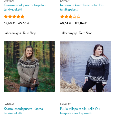
LANGAT
LANGAT
Kaarrokeneulepusero Karpalo -
Keisarinna kaarrokeneuletunika -
tarvikepaketti
tarvikepaketti
Arvostelu
Hintaluokka:
Arvostelu
Hintaluokka:
59,60
€
–
65,60
€
60,64
€
–
125,84
€
59,60 €
60,64 €
tuotteesta:
5
tuotteesta:
-
-
/ 5
3
/ 5
65,60 €
125,84 €
Jälleenmyyjä: Taito Shop
Jälleenmyyjä: Taito Shop
LANGAT
LANGAT
Kaarrokeneulepusero Kaarna -
Puula-villapaita aikuiselle Olli-
tarvikepaketti
langasta -tarvikepaketti