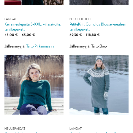
LANGAT
NEULEOHJEET
Keira neulepaita S-XXL, villasekoite,
PetiteKnit Cumulus Blouse -neuleen
tarvikepaketti
tarvikepaketti
Hintaluokka:
Hintaluokka:
45,00
€
–
65,00
€
69,30
€
–
118,80
€
45,00 €
69,30 €
-
-
65,00 €
118,80 €
Jälleenmyyjä:
Taito Pirkanmaa ry
Jälleenmyyjä: Taito Shop
NEULEPAIDAT
LANGAT