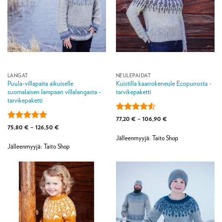
LANGAT
NEULEPAIDAT
Puula-villapaita aikuiselle
Kuistilla kaarrokeneule Ecopunosta -
suomalaisen lampaan villalangasta -
tarvikepaketti
tarvikepaketti
Arvostelu
Hintaluokka:
77,20
€
–
106,90
€
77,20 €
tuotteesta:
Arvostelu
Hintaluokka:
75,80
€
–
126,50
€
-
75,80 €
4.5
/ 5
tuotteesta:
5
106,90 €
Jälleenmyyjä: Taito Shop
-
/ 5
126,50 €
Jälleenmyyjä: Taito Shop