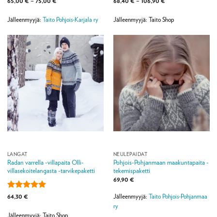
Arvostelu
Hintaluokka:
Arvostelu
Hintaluokka:
65,00
€
–
75,00
€
68,40
€
–
106,90
€
65,00 €
68,40 €
tuotteesta:
5
tuotteesta:
5
-
-
/ 5
/ 5
75,00 €
106,90 €
Jälleenmyyjä:
Taito Pohjois-Karjala ry
Jälleenmyyjä: Taito Shop
LANGAT
NEULEPAIDAT
Radan varrella -villapaita Olli-
Pohjois-Pohjanmaan maakuntapaita -
villasekoitelangasta -tarvikepaketti
tekemispaketti
69,90
€
Arvostelu
64,30
€
Jälleenmyyjä:
Taito Pohjois-Pohjanmaa
tuotteesta:
5
ry
/ 5
Jälleenmyyjä: Taito Shop