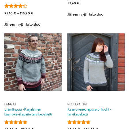
57,40
€
Arvostelu
Hintaluokka:
95,10
€
–
116,90
€
Jälleenmyyjä: Taito Shop
95,10 €
tuotteesta:
-
4.33
/ 5
116,90 €
Jälleenmyyjä: Taito Shop
LANGAT
NEULEPAIDAT
Elämänpuu -Karjalainen
Kaarrokeneulepusero Tuohi -
kaarrokevillapaita tarvikepaketti
tarvikepaketti