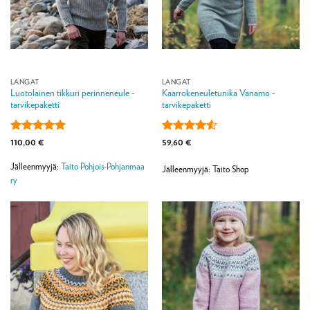
LANGAT
LANGAT
Luotolainen tikkuri perinneneule -
Kaarrokeneuletunika Vanamo -
tarvikepaketti
tarvikepaketti
Arvostelu
Arvostelu
110,00
€
59,60
€
tuotteesta:
tuotteesta:
4.88
/ 5
4.5
/ 5
Jälleenmyyjä:
Taito Pohjois-Pohjanmaa
Jälleenmyyjä: Taito Shop
ry