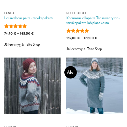
LANGAT
NEULEPAIDAT
Korsnäsin villapaita Tanssivat tytöt -
Lossivahdin paita -tarvikepaketti
tarvikepaketti lahjalaatikossa
Arvostelu
Hintaluokka:
74,90
€
–
145,50
€
74,90 €
tuotteesta:
5
Arvostelu
Hintaluokka:
139,00
€
–
179,00
€
-
139,00 €
/ 5
tuotteesta:
145,50 €
Jälleenmyyjä: Taito Shop
-
4.83
/ 5
179,00 €
Jälleenmyyjä: Taito Shop
Ale!