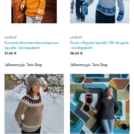
LANGAT
LANGAT
Kuurankukka kaarrokeneulepusero
Puula-villapaita lapselle Olli-langasta
lapselle -tarvikepaketti
-tarvikepaketti
31,40
€
38,60
€
Jälleenmyyjä: Taito Shop
Jälleenmyyjä: Taito Shop