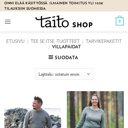
Skip
ONNI ELÄÄ KÄSITYÖSSÄ. ILMAINEN TOIMITUS YLI 100€
TILAUKSIIN SUOMESSA.
to
content
0
ETUSIVU
/
TEE SE ITSE -TUOTTEET
/
TARVIKEPAKETIT
/
VILLAPAIDAT
SUODATA