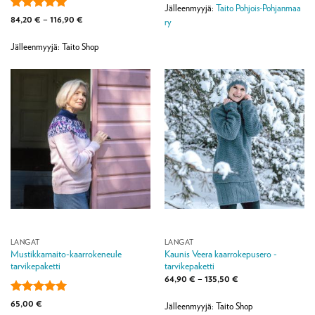
Jälleenmyyjä:
Taito Pohjois-Pohjanmaa
Arvostelu
Hintaluokka:
84,20
€
–
116,90
€
ry
84,20 €
tuotteesta:
5
-
/ 5
116,90 €
Jälleenmyyjä: Taito Shop
LANGAT
LANGAT
Mustikkamaito-kaarrokeneule
Kaunis Veera kaarrokepusero -
tarvikepaketti
tarvikepaketti
Hintaluokka:
64,90
€
–
135,50
€
64,90 €
-
Arvostelu
65,00
€
135,50 €
Jälleenmyyjä: Taito Shop
tuotteesta:
5