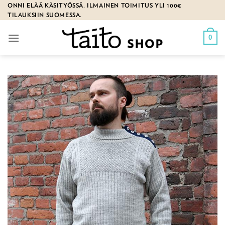
Skip
ONNI ELÄÄ KÄSITYÖSSÄ. ILMAINEN TOIMITUS YLI 100€
TILAUKSIIN SUOMESSA.
to
content
0