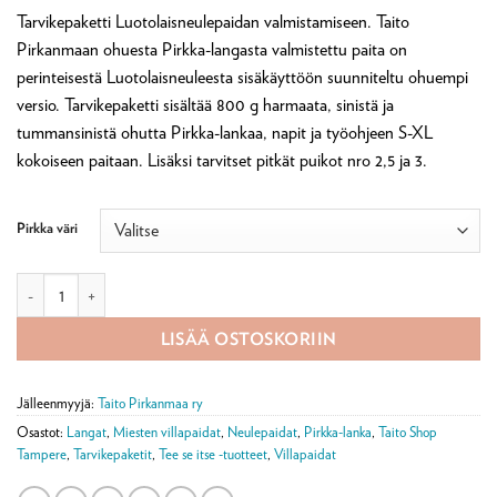
perustuen
Tarvikepaketti Luotolaisneulepaidan valmistamiseen. Taito
asiakkaan
arvotukseen.
Pirkanmaan ohuesta Pirkka-langasta valmistettu paita on
perinteisestä Luotolaisneuleesta sisäkäyttöön suunniteltu ohuempi
versio. Tarvikepaketti sisältää 800 g harmaata, sinistä ja
tummansinistä ohutta Pirkka-lankaa, napit ja työohjeen S-XL
kokoiseen paitaan. Lisäksi tarvitset pitkät puikot nro 2,5 ja 3.
Pirkka väri
Luotolaisneule ohuesta Pirkka-langasta määrä
LISÄÄ OSTOSKORIIN
Jälleenmyyjä:
Taito Pirkanmaa ry
Osastot:
Langat
,
Miesten villapaidat
,
Neulepaidat
,
Pirkka-lanka
,
Taito Shop
Tampere
,
Tarvikepaketit
,
Tee se itse -tuotteet
,
Villapaidat