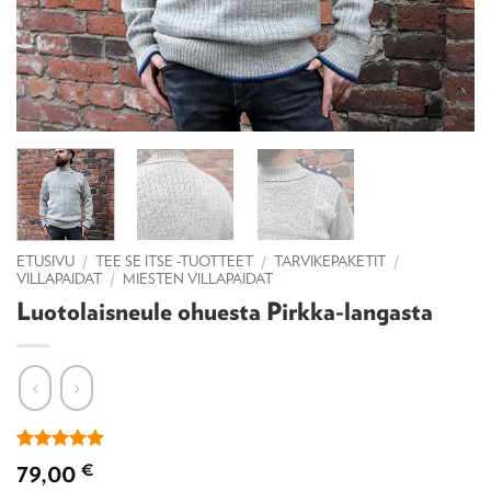
ETUSIVU
/
TEE SE ITSE -TUOTTEET
/
TARVIKEPAKETIT
/
VILLAPAIDAT
/
MIESTEN VILLAPAIDAT
Luotolaisneule ohuesta Pirkka-langasta
Arvio
2
5
79,00
€
5:stä