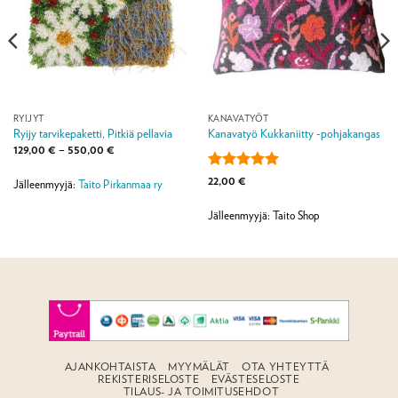
RYIJYT
KANAVATYÖT
Ryijy tarvikepaketti, Pitkiä pellavia
Kanavatyö Kukkaniitty -pohjakangas
Hintaluokka:
129,00
€
–
550,00
€
129,00 €
-
Arvostelu
22,00
€
550,00 €
Jälleenmyyjä:
Taito Pirkanmaa ry
tuotteesta:
5
/ 5
Jälleenmyyjä: Taito Shop
AJANKOHTAISTA
MYYMÄLÄT
OTA YHTEYTTÄ
REKISTERISELOSTE
EVÄSTESELOSTE
TILAUS- JA TOIMITUSEHDOT