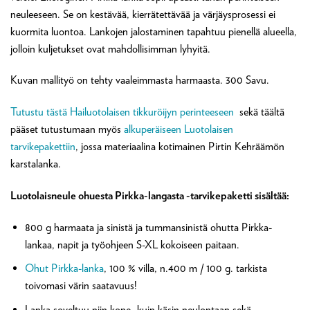
neuleeseen. Se on kestävää, kierrätettävää ja värjäysprosessi ei
kuormita luontoa. Lankojen jalostaminen tapahtuu pienellä alueella,
jolloin kuljetukset ovat mahdollisimman lyhyitä.
Kuvan mallityö on tehty vaaleimmasta harmaasta. 300 Savu.
Tutustu tästä Hailuotolaisen tikkuröijyn perinteeseen
sekä täältä
pääset tutustumaan myös
alkuperäiseen Luotolaisen
tarvikepakettiin
, jossa materiaalina kotimainen Pirtin Kehräämön
karstalanka.
Luotolaisneule ohuesta Pirkka-langasta -tarvikepaketti sisältää:
800 g harmaata ja sinistä ja tummansinistä ohutta Pirkka-
lankaa, napit ja työohjeen S-XL kokoiseen paitaan.
Ohut Pirkka-lanka
, 100 % villa, n.400 m / 100 g. tarkista
toivomasi värin saatavuus!
Lanka soveltuu niin kone- kuin käsin neulontaan sekä