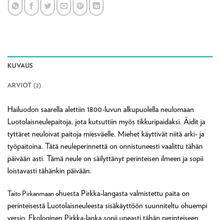
KUVAUS
ARVIOT (2)
Hailuodon saarella alettiin 1800-luvun alkupuolella neulomaan
Luotolaisneulepaitoja, jota kutsuttiin myös tikkuripaidaksi. Äidit ja
tyttäret neuloivat paitoja miesväelle. Miehet käyttivät niitä arki- ja
työpaitoina. Tätä neuleperinnettä on onnistuneesti vaalittu tähän
päivään asti. Tämä neule on säilyttänyt perinteisen ilmeen ja sopii
loistavasti tähänkin päivään.
huesta Pirkka-langasta valmistettu paita on
Taito Pirkanmaan o
perinteisestä Luotolaisneuleesta sisäkäyttöön suunniteltu ohuempi
versio. Ekologinen Pirkka-lanka sopii upeasti tähän perinteiseen