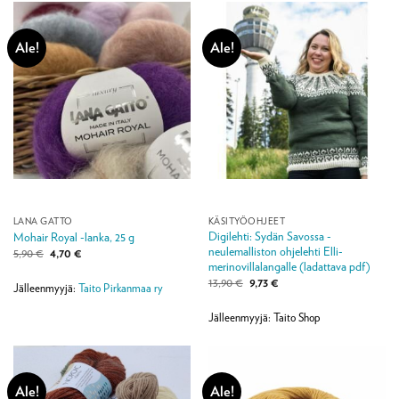
Ale!
Ale!
LANA GATTO
KÄSITYÖOHJEET
Digilehti: Sydän Savossa -
Mohair Royal -lanka, 25 g
neulemalliston ohjelehti Elli-
Alkuperäinen
Nykyinen
5,90
€
4,70
€
hinta
hinta
merinovillalangalle (ladattava pdf)
oli:
on:
Alkuperäinen
Nykyinen
13,90
€
9,73
€
5,90 €.
4,70 €.
Jälleenmyyjä:
Taito Pirkanmaa ry
hinta
hinta
oli:
on:
13,90 €.
9,73 €.
Jälleenmyyjä: Taito Shop
Ale!
Ale!