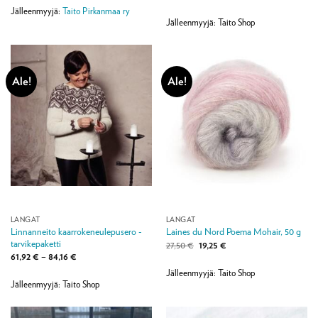
oli:
on:
hinta
hinta
9,90 €.
7,50 €.
Jälleenmyyjä:
Taito Pirkanmaa ry
oli:
on:
13,90 €.
9,73 €.
Jälleenmyyjä: Taito Shop
Ale!
Ale!
LANGAT
LANGAT
Linnanneito kaarrokeneulepusero -
Laines du Nord Poema Mohair, 50 g
tarvikepaketti
Alkuperäinen
Nykyinen
27,50
€
19,25
€
hinta
hinta
Hintaluokka:
61,92
€
–
84,16
€
oli:
on:
61,92 €
27,50 €.
19,25 €.
Jälleenmyyjä: Taito Shop
-
84,16 €
Jälleenmyyjä: Taito Shop