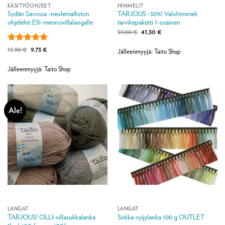
KÄSITYÖOHJEET
HIMMELIT
Sydän Savossa -neulemalliston
TARJOUS -30%! Valohimmeli
ohjelehti Elli-merinovillalangalle
tarvikepaketti 1-osainen
Alkuperäinen
Nykyinen
59,00
€
41,30
€
hinta
hinta
oli:
on:
Arvostelu
Alkuperäinen
Nykyinen
13,90
€
9,73
€
59,00 €.
41,30 €.
Jälleenmyyjä: Taito Shop
hinta
hinta
tuotteesta:
5
oli:
on:
/ 5
13,90 €.
9,73 €.
Jälleenmyyjä: Taito Shop
Ale!
LANGAT
LANGAT
TARJOUS! OLLI-villasukkalanka
Sirkka-ryijylanka 100 g OUTLET