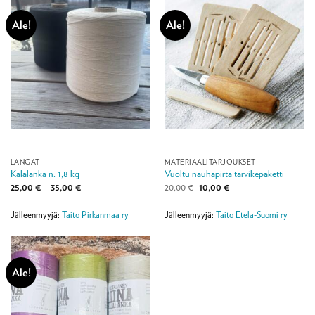
Ale!
Ale!
LANGAT
MATERIAALITARJOUKSET
Kalalanka n. 1,8 kg
Vuoltu nauhapirta tarvikepaketti
Hintaluokka:
Alkuperäinen
Nykyinen
25,00
€
–
35,00
€
20,00
€
10,00
€
25,00 €
hinta
hinta
-
oli:
on:
35,00 €
20,00 €.
10,00 €.
Jälleenmyyjä:
Taito Pirkanmaa ry
Jälleenmyyjä:
Taito Etela-Suomi ry
Ale!