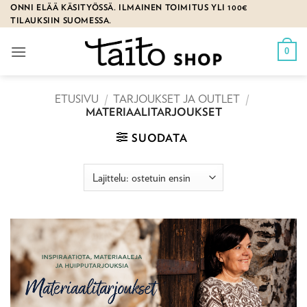
Skip
ONNI ELÄÄ KÄSITYÖSSÄ. ILMAINEN TOIMITUS YLI 100€
TILAUKSIIN SUOMESSA.
to
content
0
ETUSIVU
/
TARJOUKSET JA OUTLET
/
MATERIAALITARJOUKSET
SUODATA