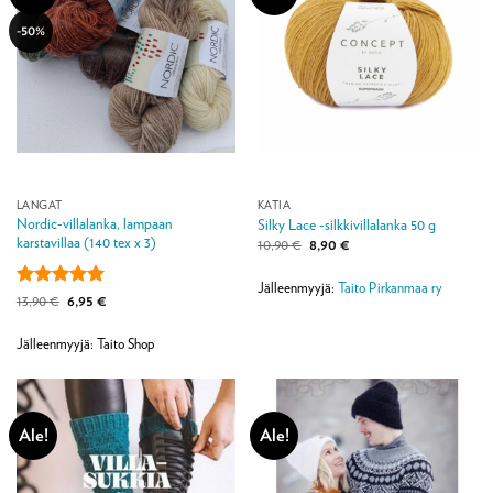
-50%
LANGAT
KATIA
Nordic-villalanka, lampaan
Silky Lace -silkkivillalanka 50 g
karstavillaa (140 tex x 3)
Alkuperäinen
Nykyinen
10,90
€
8,90
€
hinta
hinta
oli:
on:
10,90 €.
8,90 €.
Jälleenmyyjä:
Taito Pirkanmaa ry
Arvostelu
Alkuperäinen
Nykyinen
13,90
€
6,95
€
hinta
hinta
tuotteesta:
5
oli:
on:
/ 5
13,90 €.
6,95 €.
Jälleenmyyjä: Taito Shop
Ale!
Ale!