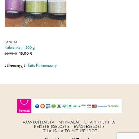
LANGAT
Kalalanka n. 500 g
Alkuperäinen
Nykyinen
22,90
€
15,00
€
hinta
hinta
oli:
on:
22,90 €.
15,00 €.
Jälleenmyyjä:
Taito Pirkanmaa ry
AJANKOHTAISTA
MYYMÄLÄT
OTA YHTEYTTÄ
REKISTERISELOSTE
EVÄSTESELOSTE
TILAUS- JA TOIMITUSEHDOT