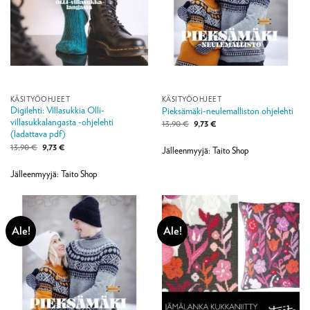
KÄSITYÖOHJEET
KÄSITYÖOHJEET
Digilehti: Villasukkia Olli-
Pieksämäki-neulemalliston ohjelehti
villasukkalangasta -ohjelehti
Alkuperäinen
Nykyinen
13,90
€
9,73
€
hinta
hinta
(ladattava pdf)
oli:
on:
Alkuperäinen
Nykyinen
13,90
€
9,73
€
13,90 €.
9,73 €.
Jälleenmyyjä: Taito Shop
hinta
hinta
oli:
on:
13,90 €.
9,73 €.
Jälleenmyyjä: Taito Shop
Ale!
Ale!