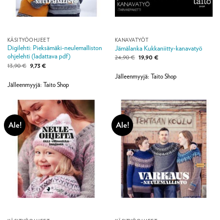
KÄSITYÖOHJEET
KANAVATYÖT
Digilehti: Pieksämäki-neulemalliston
Jämälanka Kukkaniitty-kanavatyö
ohjelehti (ladattava pdf)
Alkuperäinen
Nykyinen
24,90
€
19,90
€
hinta
hinta
Alkuperäinen
Nykyinen
13,90
€
9,73
€
oli:
on:
hinta
hinta
24,90 €.
19,90 €.
Jälleenmyyjä: Taito Shop
oli:
on:
13,90 €.
9,73 €.
Jälleenmyyjä: Taito Shop
Ale!
Ale!