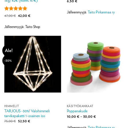
1kg/ 42€ (norm. 47€)
6,50
€
Jälleenmyyjä:
Taito Pirkanmaa ry
Arvostelu
Alkuperäinen
Nykyinen
47,00
€
42,00
€
hinta
hinta
tuotteesta:
5
oli:
on:
/ 5
47,00 €.
42,00 €.
Jälleenmyyjä: Taito Shop
Ale!
-30%
HIMMELIT
KÄSITYÖKANKAAT
TARJOUS -30%! Valohimmeli
Poppanakude
tarvikepaketti 1-osainen iso
Hintaluokka:
10,00
€
–
30,00
€
10,00 €
Alkuperäinen
Nykyinen
75,00
€
52,50
€
-
hinta
hinta
30,00 €
Jälleenmyyjä:
Taito Pirkanmaa ry