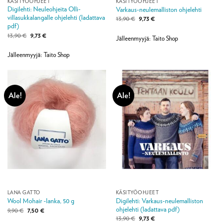
KÄSITYÖOHJEET
KÄSITYÖOHJEET
Digilehti: Neuleohjeita Olli-
Varkaus-neulemalliston ohjelehti
villasukkalangalle ohjelehti (ladattava
Alkuperäinen
Nykyinen
13,90
€
9,73
€
hinta
hinta
pdf)
oli:
on:
Alkuperäinen
Nykyinen
13,90
€
9,73
€
13,90 €.
9,73 €.
Jälleenmyyjä: Taito Shop
hinta
hinta
oli:
on:
13,90 €.
9,73 €.
Jälleenmyyjä: Taito Shop
Ale!
Ale!
LANA GATTO
KÄSITYÖOHJEET
Digilehti: Varkaus-neulemalliston
Wool Mohair -lanka, 50 g
ohjelehti (ladattava pdf)
Alkuperäinen
Nykyinen
9,90
€
7,50
€
hinta
hinta
Alkuperäinen
Nykyinen
13,90
€
9,73
€