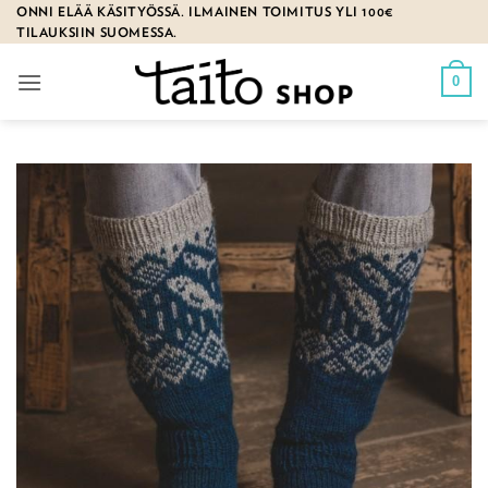
Skip
ONNI ELÄÄ KÄSITYÖSSÄ. ILMAINEN TOIMITUS YLI 100€
TILAUKSIIN SUOMESSA.
to
content
0