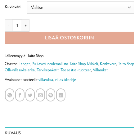
Kuvioväri
Puula pitkävartiset villasukat -tarvikepaketti ja Villasukkia Olli-langasta o
LISÄÄ OSTOSKORIIN
Jälleenmyyjä: Taito Shop
Osastot:
Langat
,
Puulavesi-neulemallisto
,
Taito Shop Mikkeli, Kenkävero
,
Taito Shop
Olli-villasukkalanka
,
Tarvikepaketit
,
Tee se itse -tuotteet
,
Villasukat
Avainsanat tuotteelle
villasukka
,
villasukkaohje
KUVAUS