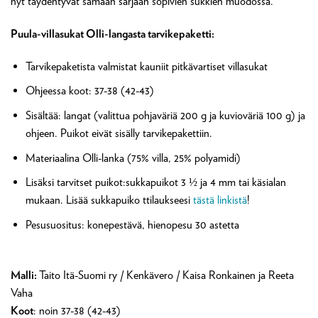
nyt täydentyvät samaan sarjaan sopivien sukkien muodossa.
Puula-villasukat Olli-langasta tarvikepaketti:
Tarvikepaketista valmistat kauniit pitkävartiset villasukat
Ohjeessa koot: 37-38 (42-43)
Sisältää: langat (valittua pohjaväriä 200 g ja kuvioväriä 100 g) ja
ohjeen. Puikot eivät sisälly tarvikepakettiin.
Materiaalina Olli-lanka (75% villa, 25% polyamidi)
Lisäksi tarvitset puikot:sukkapuikot 3 ½ ja 4 mm tai käsialan
mukaan. Lisää sukkapuiko ttilaukseesi
tästä linkistä
!
Pesusuositus: konepestävä, hienopesu 30 astetta
Malli:
Taito Itä-Suomi ry / Kenkävero / Kaisa Ronkainen ja Reeta
Vaha
Koot
: noin 37-38 (42-43)