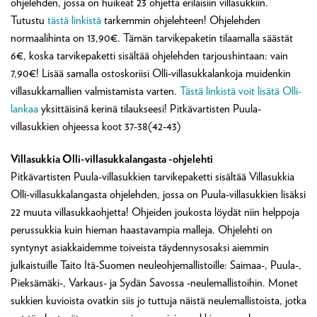
ohjelehden, jossa on huikeat 23 ohjetta erilaisiin villasukkiin.
Tutustu
tästä linkistä
tarkemmin ohjelehteen! Ohjelehden
normaalihinta on 13,90€. Tämän tarvikepaketin tilaamalla säästät
6€, koska tarvikepaketti sisältää ohjelehden tarjoushintaan: vain
7,90€! Lisää samalla ostoskoriisi Olli-villasukkalankoja muidenkin
villasukkamallien valmistamista varten.
Tästä linkistä voit lisätä Olli-
lankaa
yksittäisinä kerinä tilaukseesi! Pitkävartisten Puula-
villasukkien ohjeessa koot 37-38(42-43)
Villasukkia Olli-villasukkalangasta -ohjelehti
Pitkävartisten Puula-villasukkien tarvikepaketti sisältää Villasukkia
Olli-villasukkalangasta ohjelehden, jossa on Puula-villasukkien lisäksi
22 muuta villasukkaohjetta! Ohjeiden joukosta löydät niin helppoja
perussukkia kuin hieman haastavampia malleja. Ohjelehti on
syntynyt asiakkaidemme toiveista täydennysosaksi aiemmin
julkaistuille Taito Itä-Suomen neuleohjemallistoille: Saimaa-, Puula-,
Pieksämäki-, Varkaus- ja Sydän Savossa -neulemallistoihin. Monet
sukkien kuvioista ovatkin siis jo tuttuja näistä neulemallistoista, jotka