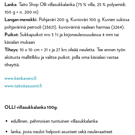
Lanka
: Taito Shop Olli villasukkalanka (75 % villa, 25 % polyamidi;
100 g = n. 200 m)
Langan menekki
: Pohjaväri 200 g, Kuvioväri 100 g. Kuvien sukissa
pohjavärinä petrooli (23621), kuviovärinä vaalean harmaa (2264).
Puikot:
Sukkapuikot nro 3 ½ ja kirjoneuleosuudessa 4 mm tai
käsialan mukaan
Tiheys:
10 x 10 cm = 21 s ja 27 krs sileää neuletta. Tee ennen työn
aloitusta mallitilkku ja valitse puikot, joilla oma käsialasi vastaa
tiheyttä.
www.kenkavero.fi
www.taitoitasuomi.fi
OLLI villasukkalanka 100g:
edullinen, pehmoisen tuntuinen villasukkalanka
lanka, josta neulot helposti asusteet sekä neulevaatteet