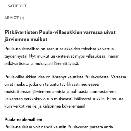
LISÄTIEDOT
ARVIOT (1)
Pitkävartisten Puula-villasukkien varressa uivat
järviemme muikut
Puula-neulemallisto on saanut asiakkaiden toiveista kaivattua
täydennystä! Nyt muikut uiskentelevat myös villasukissa, ihanan
pitkävartisissa ja mukavasti lämmittävissä.
Puula-villasukkien idea on lähtenyt kauniista Puulavedestä. Varressa
uivat muikut, jotka on taltioitu tyylikkäästi neuleeseen
muistuttamaan järviemme annista ja puhtaasta luonnostamme.
Jalkaterän verkkokuvio tuo mukavasti lisäilmettä sukkiin. Ei muuta
kuin verkot vesille, ja kalaonnea kokeilemaan!
Puula-neulemallisto
Puula-neuleissa voit nähdä kauniin Puulaveden parasta antia.