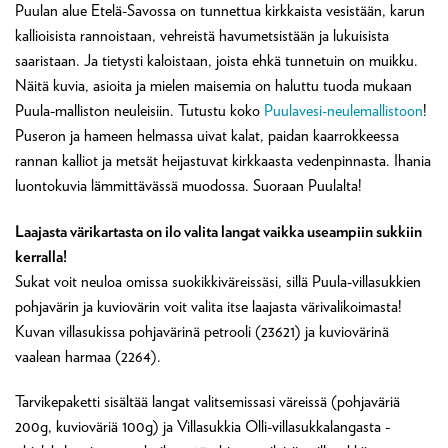
Puulan alue Etelä-Savossa on tunnettua kirkkaista vesistään, karun
kallioisista rannoistaan, vehreistä havumetsistään ja lukuisista
saaristaan. Ja tietysti kaloistaan, joista ehkä tunnetuin on muikku.
Näitä kuvia, asioita ja mielen maisemia on haluttu tuoda mukaan
Puula-malliston neuleisiin. Tutustu koko
Puulavesi-neulemallistoon
!
Puseron ja hameen helmassa uivat kalat, paidan kaarrokkeessa
rannan kalliot ja metsät heijastuvat kirkkaasta vedenpinnasta. Ihania
luontokuvia lämmittävässä muodossa. Suoraan Puulalta!
Laajasta värikartasta on ilo valita langat vaikka useampiin sukkiin
kerralla!
Sukat voit neuloa omissa suokikkiväreissäsi, sillä Puula-villasukkien
pohjavärin ja kuviovärin voit valita itse laajasta värivalikoimasta!
Kuvan villasukissa pohjavärinä petrooli (23621) ja kuviovärinä
vaalean harmaa (2264).
Tarvikepaketti sisältää langat valitsemissasi väreissä (pohjaväriä
200g, kuvioväriä 100g) ja Villasukkia Olli-villasukkalangasta -