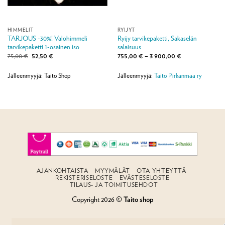
HIMMELIT
RYIJYT
TARJOUS -30%! Valohimmeli
Ryijy tarvikepaketti, Sakaselän
tarvikepaketti 1-osainen iso
salaisuus
Alkuperäinen
Nykyinen
Hintaluokka:
75,00
€
52,50
€
755,00
€
–
3 900,00
€
hinta
hinta
755,00 €
oli:
on:
-
75,00 €.
52,50 €.
3
Jälleenmyyjä: Taito Shop
Jälleenmyyjä:
Taito Pirkanmaa ry
900,00 €
AJANKOHTAISTA
MYYMÄLÄT
OTA YHTEYTTÄ
REKISTERISELOSTE
EVÄSTESELOSTE
TILAUS- JA TOIMITUSEHDOT
Copyright 2026 ©
Taito shop