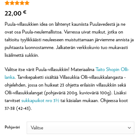
Arvio
1
5
22,00
€
5:stä
perustuen
Puula-villasukkien idea on lähtenyt kauniista Puulavedestä ja ne
asiakkaan
arvotukseen.
ovat osa Puula-neulemallistoa. Varressa uivat muikut, jotka on
taltioitu tyylikkäästi neuleeseen muistuttamaan järviemme annista ja
puhtaasta luonnostamme. Jalkaterän verkkokuvio tuo mukavasti
lisäilmettä sukkiin.
Valitse itse värit Puula-villasukkiin! Materiaalina
Taito Shopin Olli-
lanka
. Tarvikepaketti sisältää Villasukkia Olli-villasukkalangasta -
ohjelehden, jossa on huikeat 23 ohjetta erilaisiin villasukkiin sekä
Olli-villasukkalangat (pohjaväriä 200g, kuvioväriä 100g). Lisäksi
tarvitset
sukkapuikot nro 3½
tai käsialan mukaan. Ohjeessa koot
37-38 (42-43).
Pohjaväri