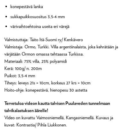
konepestävä lanka
sukkapuikkosuositus 3,5-4 mm
värivaihtoehtoina useita eri värejä
Valmistuttaja: Taito Itä-Suomi ry/ Kenkävero
Valmistaja: Ormo, Turkki. Villa argentiinalaista, joka kehrätään ja
värjätään Ormon omassa tehtaassa Turkissa.
Materiaali: 75% villa, 25% polyamidi
Kerä: 100g/ n. 200m
Puikot: 3,5-4 mm
Tiheys: leveys 21s = 10cm, korkeus 27 krs = 10cm
Hoito-ohje: konepestävä, hienopesu 30 astetta
Tervetuloa videon kautta talvisen Puulaveden tunnelmaan
talvikalastuksen äärelle!
Video on kuvattu Vaimosniemellä, Kangasniemellä. Kuvaus ja
kuvat: Kontrastia/ Pihla Liukkonen.