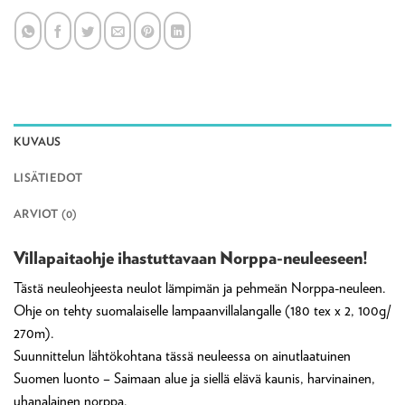
KUVAUS
LISÄTIEDOT
ARVIOT (0)
Villapaitaohje ihastuttavaan Norppa-neuleeseen!
Tästä neuleohjeesta neulot lämpimän ja pehmeän Norppa-neuleen.
Ohje on tehty suomalaiselle lampaanvillalangalle (180 tex x 2, 100g/
270m).
Suunnittelun lähtökohtana tässä neuleessa on ainutlaatuinen
Suomen luonto – Saimaan alue ja siellä elävä kaunis, harvinainen,
uhanalainen norppa.