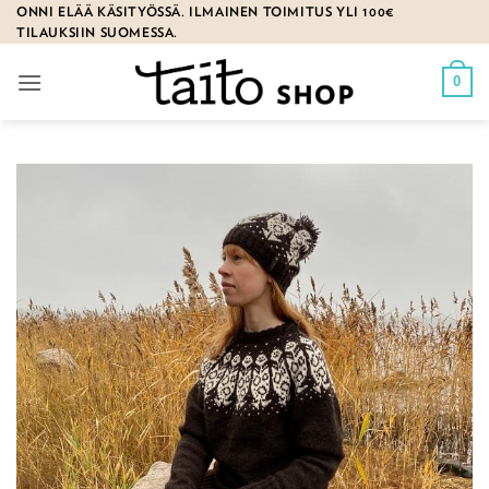
Skip
ONNI ELÄÄ KÄSITYÖSSÄ. ILMAINEN TOIMITUS YLI 100€
TILAUKSIIN SUOMESSA.
to
content
0