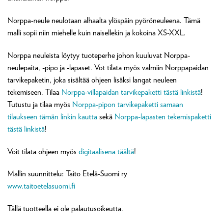
Norppa-neule neulotaan alhaalta ylöspäin pyöröneuleena. Tämä
malli sopii niin miehelle kuin naisellekin ja kokoina XS-XXL.
Norppa neuleista löytyy tuoteperhe johon kuuluvat Norppa-
neulepaita, -pipo ja -lapaset. Vot tilata myös valmiin Norppapaidan
tarvikepaketin, joka sisältää ohjeen lisäksi langat neuleen
tekemiseen. Tilaa
Norppa-villapaidan tarvikepaketti tästä linkistä
!
Tutustu ja tilaa myös
Norppa-pipon tarvikepaketti samaan
tilaukseen tämän linkin kautta
sekä
Norppa-lapasten tekemispaketti
tästä linkistä
!
Voit tilata ohjeen myös
digitaalisena täältä
!
Mallin suunnittelu: Taito Etelä-Suomi ry
www.taitoetelasuomi.fi
Tällä tuotteella ei ole palautusoikeutta.