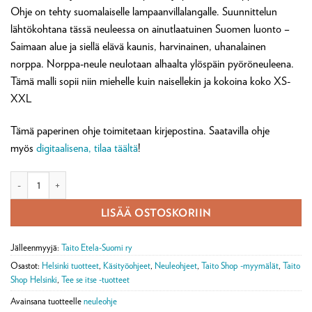
Ohje on tehty suomalaiselle lampaanvillalangalle. Suunnittelun
lähtökohtana tässä neuleessa on ainutlaatuinen Suomen luonto –
Saimaan alue ja siellä elävä kaunis, harvinainen, uhanalainen
norppa. Norppa-neule neulotaan alhaalta ylöspäin pyöröneuleena.
Tämä malli sopii niin miehelle kuin naisellekin ja kokoina koko XS-
XXL
Tämä paperinen ohje toimitetaan kirjepostina. Saatavilla ohje
myös
digitaalisena, tilaa täältä
!
Norppa villapaita -neuleohje (postitettava) määrä
LISÄÄ OSTOSKORIIN
Jälleenmyyjä:
Taito Etela-Suomi ry
Osastot:
Helsinki tuotteet
,
Käsityöohjeet
,
Neuleohjeet
,
Taito Shop -myymälät
,
Taito
Shop Helsinki
,
Tee se itse -tuotteet
Avainsana tuotteelle
neuleohje