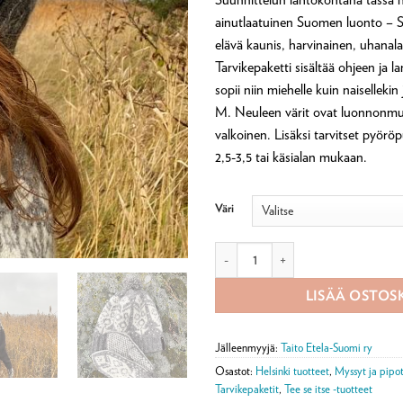
ainutlaatuinen Suomen luonto – Sa
elävä kaunis, harvinainen, uhanal
Tarvikepaketti sisältää ohjeen ja 
sopii niin miehelle kuin naiselleki
M. Neuleen värit ovat luonnonmus
valkoinen. Lisäksi tarvitset pyöröp
2,5-3,5 tai käsialan mukaan.
Väri
Norppa pipo -tarvikepaketti määrä
LISÄÄ OSTOS
Jälleenmyyjä:
Taito Etela-Suomi ry
Osastot:
Helsinki tuotteet
,
Myssyt ja pipo
Tarvikepaketit
,
Tee se itse -tuotteet