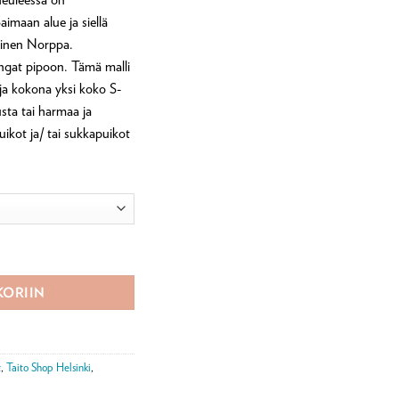
imaan alue ja siellä
ainen Norppa.
langat pipoon. Tämä malli
n ja kokona yksi koko S-
ta tai harmaa ja
uikot ja/ tai sukkapuikot
KORIIN
t
,
Taito Shop Helsinki
,