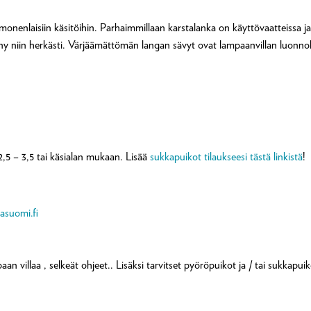
onenlaisiin käsitöihin. Parhaimmillaan karstalanka on käyttövaatteissa ja 
y niin herkästi. Värjäämättömän langan sävyt ovat lampaanvillan luonnoll
 2,5 – 3,5 tai käsialan mukaan. Lisää
sukkapuikot tilaukseesi tästä linkistä
!
asuomi.fi
villaa , selkeät ohjeet.. Lisäksi tarvitset pyöröpuikot ja / tai sukkapuik