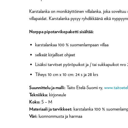
Karstalanka on monikäyttöinen villalanka, joka soveltuu m
villapaidat. Karstalanka pysyy ryhdikkäänä eikä nyppyynn
Norppa pipotarvikepaketti sisältää:
karstalankaa 100 % suomenlampaan villaa
selkeät kirjalliset ohjeet
Lisäksi tarvitset pyöröpuikot ja / tai sukkapuikot nro
Tiheys 10 cm x 10 cm: 24 s ja 28 krs
Suunnittelu ja malli:
Taito Etelä-Suomi ry,
www.taitoetel
Tekniikka:
kirjoneule
Koko:
S – M
Materiaali ja tarvikkeet:
karstalanka 100 % suomenlampaan 
Väri:
luonnonmusta ja harmaa