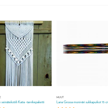
E
MUUT
einätekstiili Katia -tarvikepaketti
Lana Grossa moniväri sukkapuikot 15 