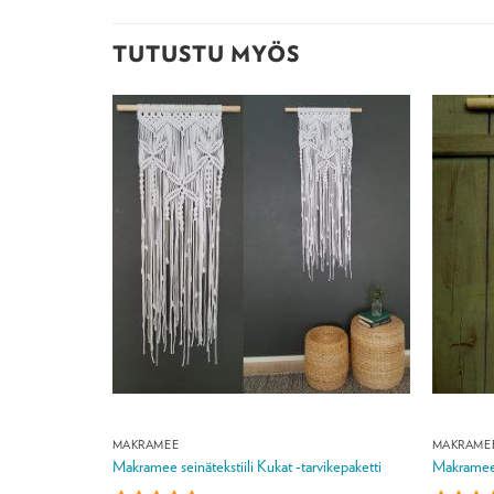
TUTUSTU MYÖS
MAKRAMEE
MAKRAME
säretki
Makramee seinätekstiili Kukat -tarvikepaketti
Makramee s