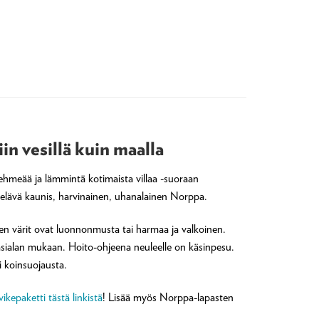
n vesillä kuin maalla
hmeää ja lämmintä kotimaista villaa -suoraan
 elävä kaunis, harvinainen, uhanalainen Norppa.
een värit ovat luonnonmusta tai harmaa ja valkoinen.
käsialan mukaan. Hoito-ohjeena neuleelle on käsinpesu.
i koinsuojausta.
kepaketti tästä linkistä
! Lisää myös Norppa-lapasten