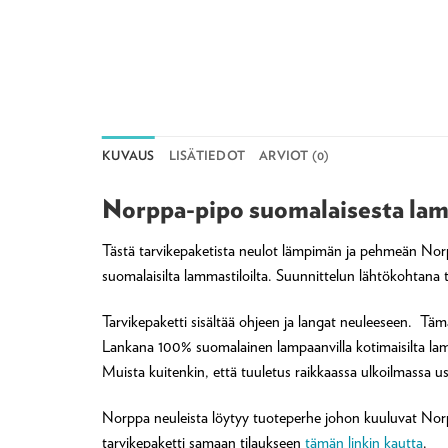
KUVAUS
LISÄTIEDOT
ARVIOT (0)
Norppa-pipo suomalaisesta lampa
Tästä tarvikepaketista neulot lämpimän ja pehmeän Norp
suomalaisilta lammastiloilta. Suunnittelun lähtökohtana
Tarvikepaketti sisältää ohjeen ja langat neuleeseen. Täm
Lankana 100% suomalainen lampaanvilla kotimaisilta lamma
Muista kuitenkin, että tuuletus raikkaassa ulkoilmassa use
Norppa neuleista löytyy tuoteperhe johon kuuluvat Norpp
tarvikepaketti samaan tilaukseen
tämän linkin kautta
.