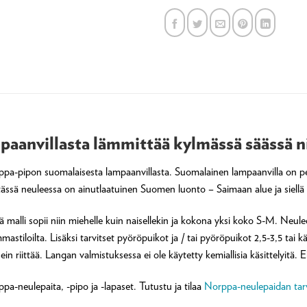
anvillasta lämmittää kylmässä säässä nii
pa-pipon suomalaisesta lampaanvillasta. Suomalainen lampaanvilla on pe
 tässä neuleessa on ainutlaatuinen Suomen luonto – Saimaan alue ja siellä
ä malli sopii niin miehelle kuin naisellekin ja kokona yksi koko S-M. Neul
stiloilta. Lisäksi tarvitset pyöröpuikot ja / tai pyöröpuikot 2,5-3,5 tai 
in riittää. Langan valmistuksessa ei ole käytetty kemiallisia käsittelyitä. E
a-neulepaita, -pipo ja -lapaset. Tutustu ja tilaa
Norppa-neulepaidan tarvi