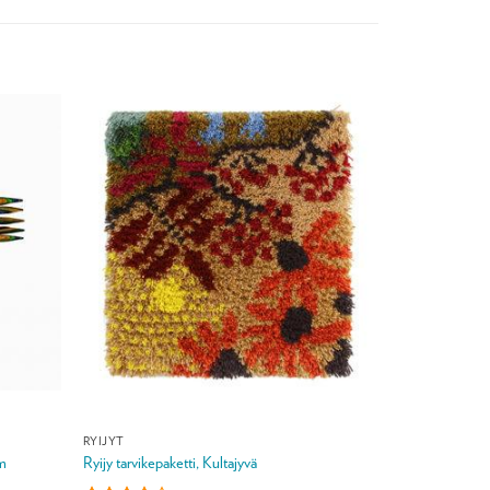
RYIJYT
cm
Ryijy tarvikepaketti, Kultajyvä