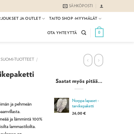
SÄHKÖPOSTI
RJOUKSET JA OUTLET
TAITO SHOP -MYYMÄLÄT
0
OTA YHTEYTTÄ
SUOMI-TUOTTEET
/
ikepaketti
Saatat myös pitää...
Norppa lapaset -
mpimän ja pehmeän
tarvikepaketti
anvillasta.
26,00
€
hmeää ja lämmintä 100%
silta lammastiloilta.
neuleessa on