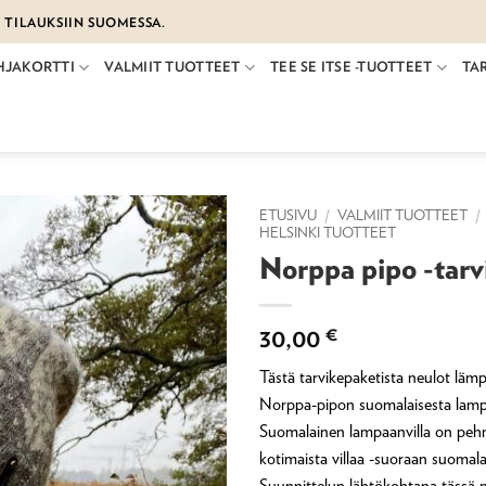
€ TILAUKSIIN SUOMESSA.
HJAKORTTI
VALMIIT TUOTTEET
TEE SE ITSE -TUOTTEET
TA
ETUSIVU
/
VALMIIT TUOTTEET
/
HELSINKI TUOTTEET
Norppa pipo -tarv
30,00
€
Tästä tarvikepaketista neulot lä
Norppa-pipon suomalaisesta lampa
Suomalainen lampaanvilla on pe
kotimaista villaa -suoraan suomalai
Suunnittelun lähtökohtana tässä 