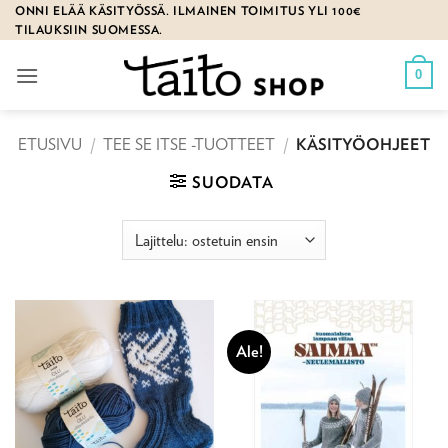
Skip
ONNI ELÄÄ KÄSITYÖSSÄ. ILMAINEN TOIMITUS YLI 100€
TILAUKSIIN SUOMESSA.
to
content
0
ETUSIVU
/
TEE SE ITSE -TUOTTEET
/
KÄSITYÖOHJEET
SUODATA
Ale!