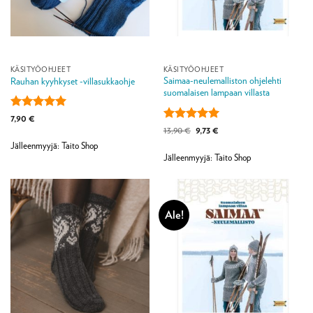
KÄSITYÖOHJEET
KÄSITYÖOHJEET
Saimaa-neulemalliston ohjelehti
Rauhan kyyhkyset -villasukkaohje
suomalaisen lampaan villasta
Arvostelu
7,90
€
tuotteesta:
5
Arvostelu
Alkuperäinen
Nykyinen
13,90
€
9,73
€
hinta
hinta
/ 5
tuotteesta:
5
Jälleenmyyjä: Taito Shop
oli:
on:
/ 5
13,90 €.
9,73 €.
Jälleenmyyjä: Taito Shop
Ale!