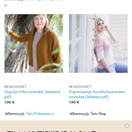
ry
NEULEOHJEET
NEULEOHJEET
Digiohje Hilla-neuletakki (ladattava
Digineuleohje: Kuistilla kesäneuleen
pdf)
neuleohje (ladattava pdf)
7,90
€
7,90
€
Jälleenmyyjä:
Taito Pirkanmaa ry
Jälleenmyyjä: Taito Shop
1
2
3
4
5