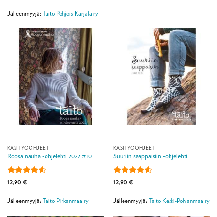
tuotteesta:
4.25
/ 5
Jälleenmyyjä:
Taito Pohjois-Karjala ry
KÄSITYÖOHJEET
KÄSITYÖOHJEET
Roosa nauha -ohjelehti 2022 #10
Suuriin saappaisiin -ohjelehti
Arvostelu
Arvostelu
12,90
€
12,90
€
tuotteesta:
tuotteesta:
4.5
/ 5
4.5
/ 5
Jälleenmyyjä:
Taito Pirkanmaa ry
Jälleenmyyjä:
Taito Keski-Pohjanmaa ry