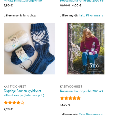
Virkataan mattoja ohjevihko
Roosa nauha -ohjelehti 2020 #8
Alkuperäinen
Nykyinen
7,90
€
12,90
€
4,00
€
hinta
hinta
oli:
on:
12,90 €.
4,00 €.
Jälleenmyyjä: Taito Shop
Jälleenmyyjä:
Taito Pirkanmaa ry
KÄSITYÖOHJEET
KÄSITYÖOHJEET
Digiohje Rauhan kyyhkyset -
Roosa nauha -ohjelehti 2021 #9
villasukkaohje (ladattava pdf)
Arvostelu
12,90
€
tuotteesta:
5
Arvostelu
7,90
€
/ 5
tuotteesta:
Jälleenmyyjä:
Taito Pirkanmaa ry