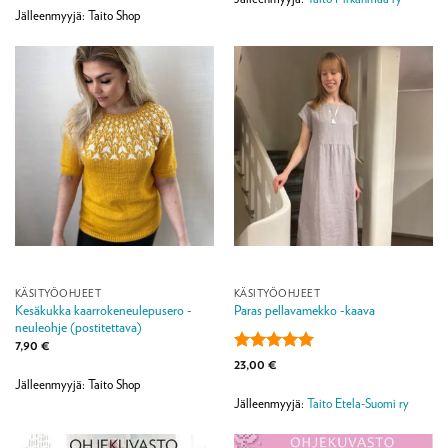
4
/ 5
Jälleenmyyjä: Taito Shop
KÄSITYÖOHJEET
KÄSITYÖOHJEET
Kesäkukka kaarrokeneulepusero -
Paras pellavamekko -kaava
neuleohje (postitettava)
7,90
€
Arvostelu
23,00
€
tuotteesta:
5
Jälleenmyyjä: Taito Shop
/ 5
Jälleenmyyjä:
Taito Etela-Suomi ry