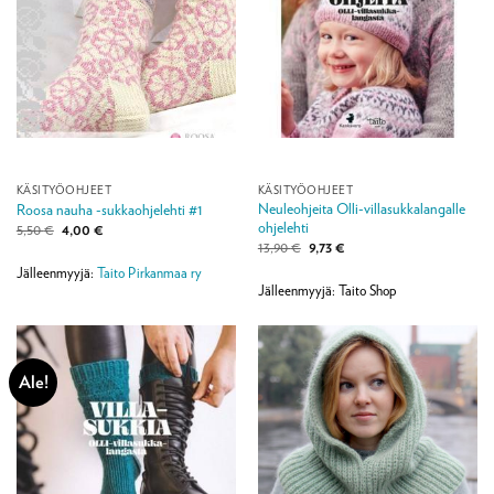
KÄSITYÖOHJEET
KÄSITYÖOHJEET
Neuleohjeita Olli-villasukkalangalle
Roosa nauha -sukkaohjelehti #1
ohjelehti
Alkuperäinen
Nykyinen
5,50
€
4,00
€
hinta
hinta
Alkuperäinen
Nykyinen
13,90
€
9,73
€
oli:
on:
hinta
hinta
5,50 €.
4,00 €.
Jälleenmyyjä:
Taito Pirkanmaa ry
oli:
on:
13,90 €.
9,73 €.
Jälleenmyyjä: Taito Shop
Ale!