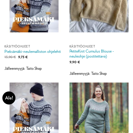
KÄSITYÖOHJEET
KÄSITYÖOHJEET
PetiteKnit Cumulus Blouse -
Pieksämäki-neulemalliston ohjelehti
neuleohje (postitettava)
Alkuperäinen
Nykyinen
13,90
€
9,73
€
hinta
hinta
9,90
€
oli:
on:
13,90 €.
9,73 €.
Jälleenmyyjä: Taito Shop
Jälleenmyyjä: Taito Shop
Ale!