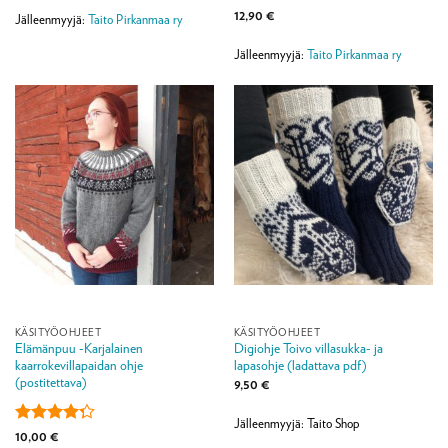
oli:
on:
Arvostelu
12,90
€
5,50 €.
4,00 €.
Jälleenmyyjä:
Taito Pirkanmaa ry
tuotteesta:
4
/ 5
Jälleenmyyjä:
Taito Pirkanmaa ry
KÄSITYÖOHJEET
KÄSITYÖOHJEET
Elämänpuu -Karjalainen
Digiohje Toivo villasukka- ja
kaarrokevillapaidan ohje
lapasohje (ladattava pdf)
(postitettava)
9,50
€
Jälleenmyyjä: Taito Shop
Arvostelu
10,00
€