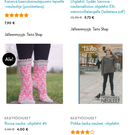
Kanerva kaarrokeneulepusero lapselle
Digilehti: Sydän Savossa -
-neuleohje (postitettava)
neulemalliston ohjelehti Elli-
merinovillalangalle (ladattava pdf)
Alkuperäinen
Nykyinen
13,90
€
9,73
€
hinta
hinta
Arvostelu
7,90
€
oli:
on:
tuotteesta:
5
13,90 €.
9,73 €.
Jälleenmyyjä: Taito Shop
/ 5
Jälleenmyyjä: Taito Shop
Ale!
KÄSITYÖOHJEET
KÄSITYÖOHJEET
Roosa nauha -ohjelehti #5
Pirkka-lanka neuleet -ohjelehti
Alkuperäinen
Nykyinen
5,50
€
4,00
€
hinta
hinta