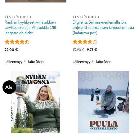
KÄSITYÖOHJEET
KÄSITYÖOHJEET
Rauhan kyyhkyset -villasukkien
Digilehti: Saimaa-neulemalliston
tarvikepaketti ja Villasukkia Olli-
ohjelehti suomalaisen lampaanvillasta
langasta ohjelehti
(ladattava pdf)
Arvostelu
Arvostelu
Alkuperäinen
Nykyinen
22,00
€
13,90
€
9,73
€
hinta
hinta
tuotteesta:
tuotteesta:
oli:
on:
4.4
/ 5
3.6
/ 5
13,90 €.
9,73 €.
Jälleenmyyjä: Taito Shop
Jälleenmyyjä: Taito Shop
Ale!