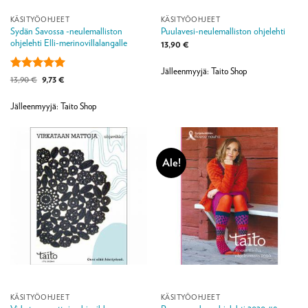
KÄSITYÖOHJEET
KÄSITYÖOHJEET
Sydän Savossa -neulemalliston
Puulavesi-neulemalliston ohjelehti
ohjelehti Elli-merinovillalangalle
13,90
€
Jälleenmyyjä: Taito Shop
Arvostelu
Alkuperäinen
Nykyinen
13,90
€
9,73
€
hinta
hinta
tuotteesta:
5
oli:
on:
/ 5
13,90 €.
9,73 €.
Jälleenmyyjä: Taito Shop
Ale!
KÄSITYÖOHJEET
KÄSITYÖOHJEET