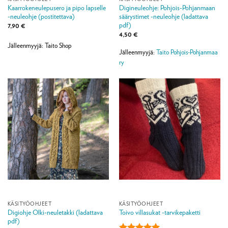
Kaarrokeneulepusero ja pipo lapselle
Digineuleohje: Pohjois-Pohjanmaan
-neuleohje (postitettava)
säärystimet -neuleohje (ladattava
pdf)
7,90
€
4,50
€
Jälleenmyyjä: Taito Shop
Jälleenmyyjä:
Taito Pohjois-Pohjanmaa
ry
KÄSITYÖOHJEET
KÄSITYÖOHJEET
Digiohje Olki-neuletakki (ladattava
Toivo villasukat -tarvikepaketti
pdf)