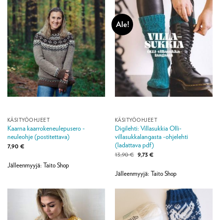
Ale!
KÄSITYÖOHJEET
KÄSITYÖOHJEET
Kaarna kaarrokeneulepusero -
Digilehti: Villasukkia Olli-
neuleohje (postitettava)
villasukkalangasta -ohjelehti
(ladattava pdf)
7,90
€
Alkuperäinen
Nykyinen
13,90
€
9,73
€
hinta
hinta
Jälleenmyyjä: Taito Shop
oli:
on:
13,90 €.
9,73 €.
Jälleenmyyjä: Taito Shop