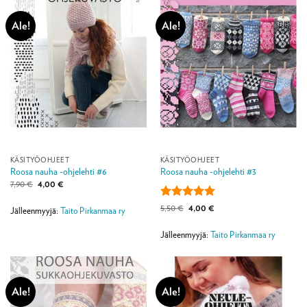
Ale!
Ale!
KÄSITYÖOHJEET
KÄSITYÖOHJEET
Roosa nauha -ohjelehti #6
Roosa nauha -ohjelehti #3
Alkuperäinen
Nykyinen
7,90
€
4,00
€
hinta
hinta
oli:
on:
Arvostelu
Alkuperäinen
Nykyinen
5,50
€
4,00
€
7,90 €.
4,00 €.
Jälleenmyyjä:
Taito Pirkanmaa ry
hinta
hinta
tuotteesta:
5
oli:
on:
/ 5
5,50 €.
4,00 €.
Jälleenmyyjä:
Taito Pirkanmaa ry
Ale!
Ale!