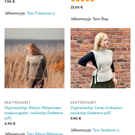
7,90
€
Arvostelu
23,60
€
tuotteesta:
5
Jälleenmyyjä:
Taito Pirkanmaa ry
/ 5
Jälleenmyyjä: Taito Shop
KÄSITYÖOHJEET
KÄSITYÖOHJEET
Digineuleohje: Pohjois-Pohjanmaan
Digineuleohje: Lempi liivikauluri -
maakuntapaita -neuleohje (ladattava
neuleohje (ladattava pdf)
pdf)
9,90
€
6,90
€
Jälleenmyyjä:
Taito Satakunta ry
Jälleenmyyjä:
Taito Pohjois-Pohjanmaa