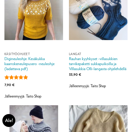
KÄSITYÖOHJEET
LANGAT
Digineuleohje: Kesäkukka
Rauhan kyyhkyset -villasukkien
kaarrokeneulepusero -neuleohje
tarvikepaketti sukkapuikoilla ja
(ladattava pdf)
Villasukkia Olli-langasta ohjelehdellä
33,90
€
Arvostelu
7,90
€
Jälleenmyyjä: Taito Shop
tuotteesta:
5
/ 5
Jälleenmyyjä: Taito Shop
Ale!