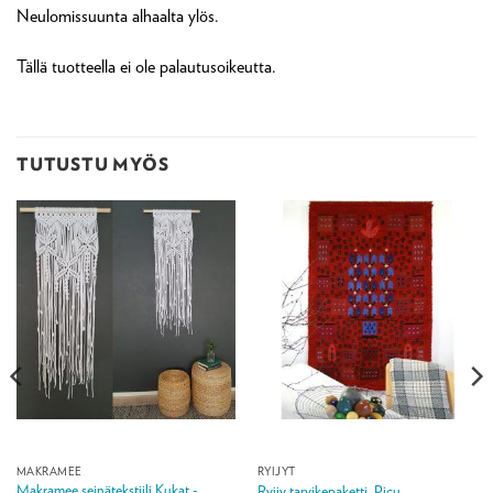
Neulomissuunta alhaalta ylös.
Tällä tuotteella ei ole palautusoikeutta.
TUTUSTU MYÖS
MAKRAMEE
RYIJYT
Makramee seinätekstiili Kukat -
Ryijy tarvikepaketti, Picu