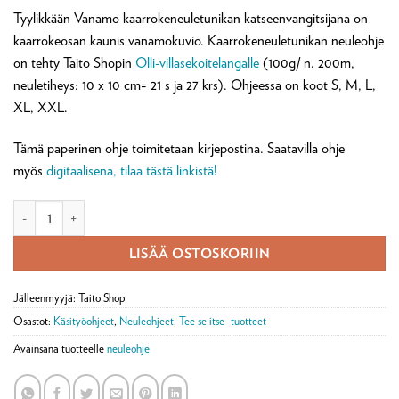
Tyylikkään Vanamo kaarrokeneuletunikan katseenvangitsijana on
kaarrokeosan kaunis vanamokuvio. Kaarrokeneuletunikan neuleohje
on tehty Taito Shopin
Olli-villasekoitelangalle
(100g/ n. 200m,
neuletiheys: 10 x 10 cm= 21 s ja 27 krs). Ohjeessa on koot S, M, L,
XL, XXL.
Tämä paperinen ohje toimitetaan kirjepostina. Saatavilla ohje
myös
digitaalisena, tilaa tästä linkistä!
Vanamo kaarrokeneuletunika -neuleohje (postitettava) määrä
LISÄÄ OSTOSKORIIN
Jälleenmyyjä: Taito Shop
Osastot:
Käsityöohjeet
,
Neuleohjeet
,
Tee se itse -tuotteet
Avainsana tuotteelle
neuleohje