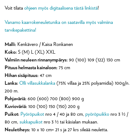
Voit tilata
ohjeen myös digitaalisena tästä linkistä
!
Vanamo kaarrokeneuletunika on saatavilla myös valmiina
tarvikepakettina!
Malli:
Kenkävero / Kaisa Ronkanen
Koko:
S (M) L (XL) XXL
Valmiin neuleen rinnanympärys:
90 (100) 109 (122) 130 cm
Pituus helmasta kainaloon:
75 cm
Hihan sisäpituus:
47 cm
Lanka:
Olli villasukkalanka
(75% villaa ja 25% polyamidia) 100g/n.
200 m.
Pohjaväriä:
600 (600) 700 (800) 900 g
Kuvioväriä:
100 (100) 150 (150) 200 g
Puikot:
Pyöröpuikot
nro 4 / 40 ja 80 cm,
pyöröpuikko
nro 3 ½ /
80 cm,
sukkapuikot
nro 3 ½ tai käsialan mukaan.
Neuletiheys:
10 x 10 cm= 21 s ja 27 krs sileää neuletta.