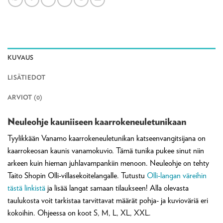
KUVAUS
LISÄTIEDOT
ARVIOT (0)
Neuleohje kauniiseen kaarrokeneuletunikaan
Tyylikkään Vanamo kaarrokeneuletunikan katseenvangitsijana on
kaarrokeosan kaunis vanamokuvio. Tämä tunika pukee sinut niin
arkeen kuin hieman juhlavampankiin menoon. Neuleohje on tehty
Taito Shopin Olli-villasekoitelangalle. Tutustu
Olli-langan väreihin
tästä linkistä
ja lisää langat samaan tilaukseen! Alla olevasta
taulukosta voit tarkistaa tarvittavat määrät pohja- ja kuvioväriä eri
kokoihin. Ohjeessa on koot S, M, L, XL, XXL.