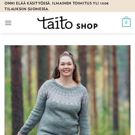
Skip
ONNI ELÄÄ KÄSITYÖSSÄ. ILMAINEN TOIMITUS YLI 100€
TILAUKSIIN SUOMESSA.
to
content
0