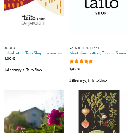
JOULU
VALMIIT TUOTTEET
Lahjakortti – Taito Shop -myymälään
Muut tilaustuotteet, Taito Itä-Suomi
1,00
€
Arvostelu
1,00
€
Jälleenmyyjä: Taito Shop
tuotteesta:
5
/ 5
Jälleenmyyjä: Taito Shop