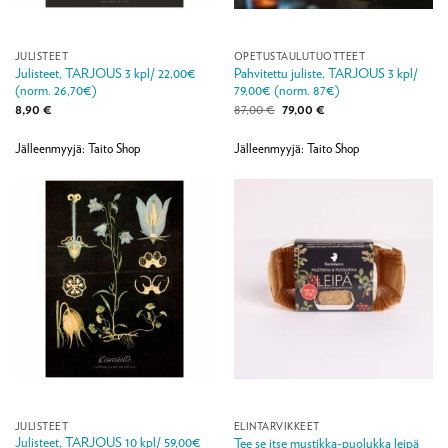
JULISTEET
OPETUSTAULUTUOTTEET
Julisteet, TARJOUS 3 kpl/ 22,00€
Pahvitettu juliste, TARJOUS 3 kpl/
(norm. 26,70€)
79,00€ (norm. 87€)
Alkuperäinen
Nykyinen
8,90
€
87,00
€
79,00
€
hinta
hinta
oli:
on:
87,00 €.
79,00 €.
Jälleenmyyjä: Taito Shop
Jälleenmyyjä: Taito Shop
JULISTEET
ELINTARVIKKEET
Julisteet, TARJOUS 10 kpl/ 59,00€
Tee se itse mustikka-puolukka leipä