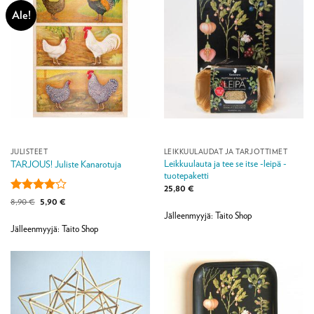
Ale!
JULISTEET
LEIKKUULAUDAT JA TARJOTTIMET
Leikkuulauta ja tee se itse -leipä -
TARJOUS! Juliste Kanarotuja
tuotepaketti
25,80
€
Arvostelu
Alkuperäinen
Nykyinen
8,90
€
5,90
€
hinta
hinta
tuotteesta:
Jälleenmyyjä: Taito Shop
oli:
on:
4
/ 5
8,90 €.
5,90 €.
Jälleenmyyjä: Taito Shop