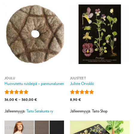
JOULU
JULISTEET
Huovutettu ruisleipä – pannunalunen
Juliste Orvokki
Arvostelu
Hintaluokka:
Arvostelu
36,00
€
–
360,00
€
8,90
€
36,00 €
tuotteesta:
5
tuotteesta:
5
-
/ 5
/ 5
360,00 €
Jälleenmyyjä:
Taito Satakunta ry
Jälleenmyyjä: Taito Shop