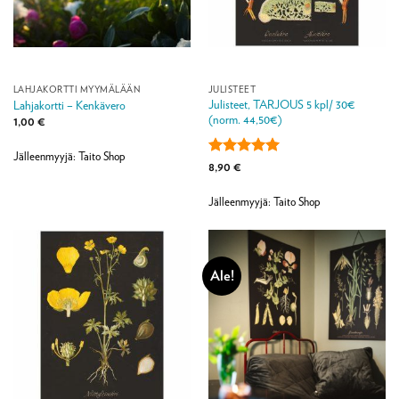
LAHJAKORTTI MYYMÄLÄÄN
JULISTEET
Julisteet, TARJOUS 5 kpl/ 30€
Lahjakortti – Kenkävero
(norm. 44,50€)
1,00
€
Jälleenmyyjä: Taito Shop
Arvostelu
8,90
€
tuotteesta:
5
/ 5
Jälleenmyyjä: Taito Shop
Ale!