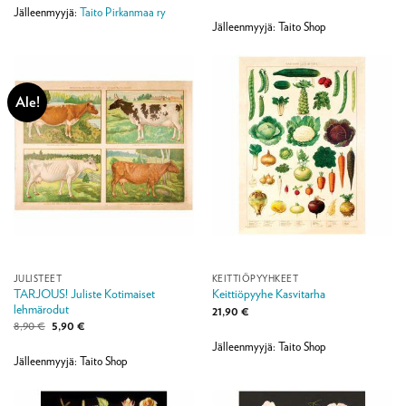
hinta
hinta
Jälleenmyyjä:
Taito Pirkanmaa ry
oli:
on:
39,80 €.
29,90 €.
Jälleenmyyjä: Taito Shop
Ale!
JULISTEET
KEITTIÖPYYHKEET
TARJOUS! Juliste Kotimaiset
Keittiöpyyhe Kasvitarha
lehmärodut
21,90
€
Alkuperäinen
Nykyinen
8,90
€
5,90
€
hinta
hinta
Jälleenmyyjä: Taito Shop
oli:
on:
8,90 €.
5,90 €.
Jälleenmyyjä: Taito Shop