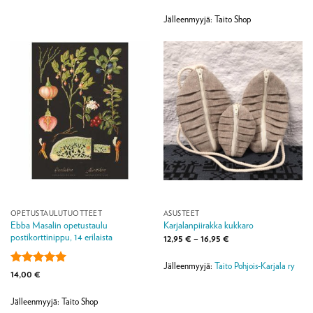
1,00 €
tuotteesta:
-
4.5
/ 5
1
Jälleenmyyjä: Taito Shop
000,00 €
OPETUSTAULUTUOTTEET
ASUSTEET
Ebba Masalin opetustaulu
Karjalanpiirakka kukkaro
postikorttinippu, 14 erilaista
Hintaluokka:
12,95
€
–
16,95
€
12,95 €
-
16,95 €
Jälleenmyyjä:
Taito Pohjois-Karjala ry
Arvostelu
14,00
€
tuotteesta:
5
/ 5
Jälleenmyyjä: Taito Shop