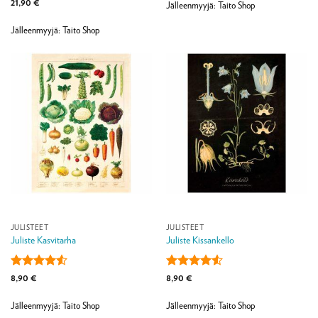
Arvostelu
21,90
€
Jälleenmyyjä: Taito Shop
tuotteesta:
5
/ 5
Jälleenmyyjä: Taito Shop
JULISTEET
JULISTEET
Juliste Kasvitarha
Juliste Kissankello
Arvostelu
Arvostelu
8,90
€
8,90
€
tuotteesta:
tuotteesta:
4.5
/ 5
4.5
/ 5
Jälleenmyyjä: Taito Shop
Jälleenmyyjä: Taito Shop