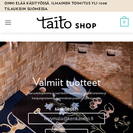
Skip
ONNI ELÄÄ KÄSITYÖSSÄ. ILMAINEN TOIMITUS YLI 100€
TILAUKSIIN SUOMESSA.
to
content
0
Valmiit tuotteet
Tilaa uutiskirjeemme ja saat tiedon uusimmista tarjouksistamme ja
kampanjoistamme ensimmäisten joukossa sähköpostiisi.
SÄHKÖPOSTI