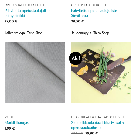
OPETUSTAULUTUOTTEET
OPETUSTAULUTUOTTEET
Pahvitettu opetustaulujuliste
Pahvitettu opetustaulujuliste
Niittyleinikki
Sienikartta
29,00
€
29,00
€
Jälleenmyyjä: Taito Shop
Jälleenmyyjä: Taito Shop
Ale!
MUUT
LEIKKUULAUDAT JA TARJOTTIMET
2 kpl leikkuulautaa Ebba Masalin
Markiisikangas
opetustauluaiheilla
1,99
€
Alkuperäinen
Nykyinen
39,80
€
29,90
€