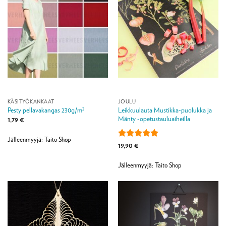
KÄSITYÖKANKAAT
JOULU
Leikkuulauta Mustikka-puolukka ja
Pesty pellavakangas 230g/m²
Mänty -opetustauluaiheilla
1,79
€
Jälleenmyyjä: Taito Shop
Arvostelu
19,90
€
tuotteesta:
5
/ 5
Jälleenmyyjä: Taito Shop