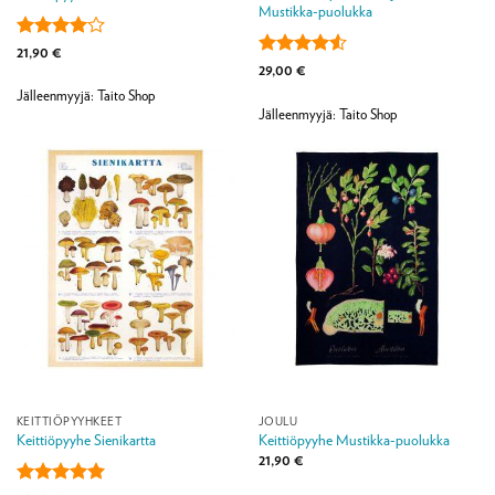
Mustikka-puolukka
Arvostelu
21,90
€
tuotteesta:
Arvostelu
29,00
€
4
/ 5
tuotteesta:
Jälleenmyyjä: Taito Shop
4.5
/ 5
Jälleenmyyjä: Taito Shop
KEITTIÖPYYHKEET
JOULU
Keittiöpyyhe Sienikartta
Keittiöpyyhe Mustikka-puolukka
21,90
€