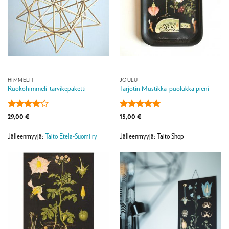
HIMMELIT
JOULU
Ruokohimmeli-tarvikepaketti
Tarjotin Mustikka-puolukka pieni
Arvostelu
Arvostelu
29,00
€
15,00
€
tuotteesta:
tuotteesta:
5
4
/ 5
/ 5
Jälleenmyyjä:
Taito Etela-Suomi ry
Jälleenmyyjä: Taito Shop