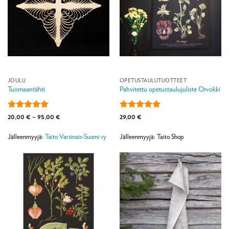
JOULU
OPETUSTAULUTUOTTEET
Tuomaantähti
Pahvitettu opetustaulujuliste Orvokki
Arvostelu
Hintaluokka:
Arvostelu
20,00
€
–
95,00
€
29,00
€
20,00 €
tuotteesta:
5
tuotteesta:
5
-
/ 5
/ 5
95,00 €
Jälleenmyyjä:
Taito Varsinais-Suomi ry
Jälleenmyyjä: Taito Shop