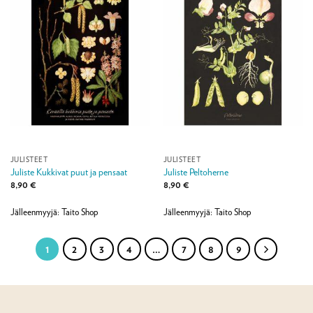
JULISTEET
JULISTEET
Juliste Kukkivat puut ja pensaat
Juliste Peltoherne
8,90
€
8,90
€
Jälleenmyyjä: Taito Shop
Jälleenmyyjä: Taito Shop
1
2
3
4
…
7
8
9
TILAA UUTISKIRJE JA SAAT -10%
SEURAAVASTA TILAUKSESTASI!
Jätä sähköpostisi ja saat kiitokseksi alennuskoodin