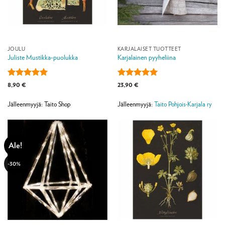
JOULU
KARJALAISET TUOTTEET
Juliste Mustikka-puolukka
Karjalainen pyyheliina
Arvostelu
Arvostelu
8,90
€
23,90
€
tuotteesta:
5
tuotteesta:
5
/ 5
/ 5
Jälleenmyyjä: Taito Shop
Jälleenmyyjä:
Taito Pohjois-Karjala ry
Ale!
-30%