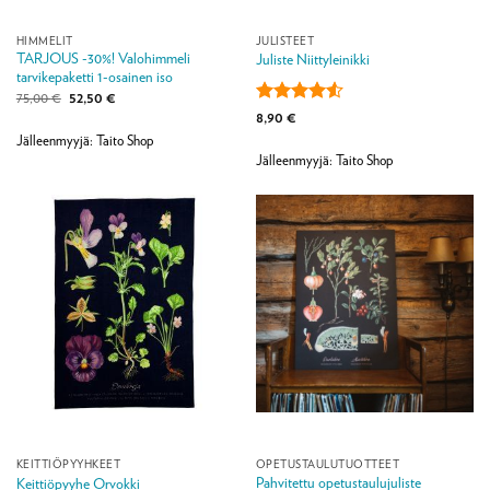
HIMMELIT
JULISTEET
TARJOUS -30%! Valohimmeli
Juliste Niittyleinikki
tarvikepaketti 1-osainen iso
Alkuperäinen
Nykyinen
75,00
€
52,50
€
hinta
hinta
Arvostelu
8,90
€
oli:
on:
tuotteesta:
75,00 €.
52,50 €.
Jälleenmyyjä: Taito Shop
4.5
/ 5
Jälleenmyyjä: Taito Shop
KEITTIÖPYYHKEET
OPETUSTAULUTUOTTEET
Pahvitettu opetustaulujuliste
Keittiöpyyhe Orvokki