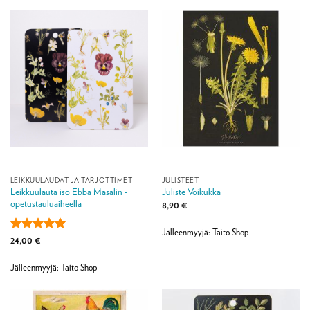
LEIKKUULAUDAT JA TARJOTTIMET
JULISTEET
Leikkuulauta iso Ebba Masalin -
Juliste Voikukka
opetustauluaiheella
8,90
€
Jälleenmyyjä: Taito Shop
Arvostelu
24,00
€
tuotteesta:
5
/ 5
Jälleenmyyjä: Taito Shop