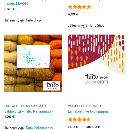
(norm. 89,00€)
8,90
€
Arvostelu
6,90
€
tuotteesta:
5
Jälleenmyyjä: Taito Shop
/ 5
Jälleenmyyjä: Taito Shop
LAHJAKORTTI MYYMÄLÄÄN
VALMIIT LAHJAPAKETIT
Lahjakortti – Taito Pirkanmaa ry
Lahjakortti verkkokauppaan
1,00
€
Arvostelu
Hintaluokka:
1,00
€
–
1 000,00
€
Jälleenmyyjä:
Taito Pirkanmaa ry