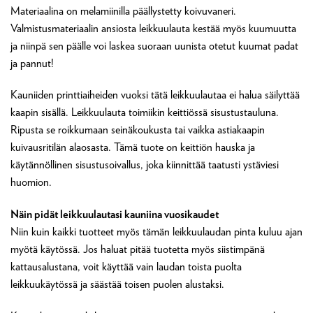
Materiaalina on melamiinilla päällystetty koivuvaneri.
Valmistusmateriaalin ansiosta leikkuulauta kestää myös kuumuutta
ja niinpä sen päälle voi laskea suoraan uunista otetut kuumat padat
ja pannut!
Kauniiden printtiaiheiden vuoksi tätä leikkuulautaa ei halua säilyttää
kaapin sisällä. Leikkuulauta toimiikin keittiössä sisustustauluna.
Ripusta se roikkumaan seinäkoukusta tai vaikka astiakaapin
kuivausritilän alaosasta. Tämä tuote on keittiön hauska ja
käytännöllinen sisustusoivallus, joka kiinnittää taatusti ystäviesi
huomion.
Näin pidät leikkuulautasi kauniina vuosikaudet
Niin kuin kaikki tuotteet myös tämän leikkuulaudan pinta kuluu ajan
myötä käytössä. Jos haluat pitää tuotetta myös siistimpänä
kattausalustana, voit käyttää vain laudan toista puolta
leikkuukäytössä ja säästää toisen puolen alustaksi.