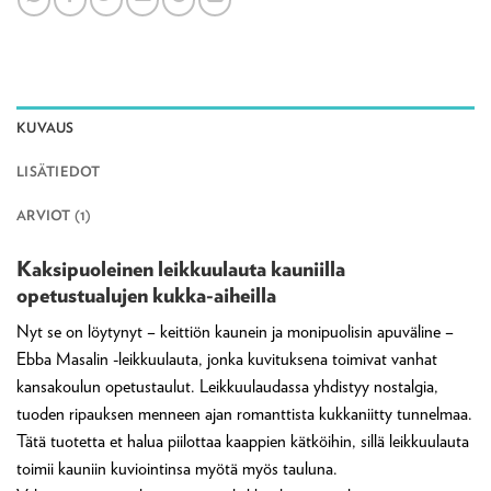
KUVAUS
LISÄTIEDOT
ARVIOT (1)
Kaksipuoleinen leikkuulauta kauniilla
opetustualujen kukka-aiheilla
Nyt se on löytynyt – keittiön kaunein ja monipuolisin apuväline –
Ebba Masalin -leikkuulauta, jonka kuvituksena toimivat vanhat
kansakoulun opetustaulut. Leikkuulaudassa yhdistyy nostalgia,
tuoden ripauksen menneen ajan romanttista kukkaniitty tunnelmaa.
Tätä tuotetta et halua piilottaa kaappien kätköihin, sillä leikkuulauta
toimii kauniin kuviointinsa myötä myös tauluna.