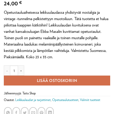
Arvio
1
5
24,00
€
5:stä
perustuen
Opetustauluaiheisessa leikkuulaudassa yhdistyvät nostalgia ja
asiakkaan
arvotukseen.
vintage -tunnelma pelkistettyyn muotoiluun. Tätä tuotetta et halua
piilottaa kaappien kätköihin! Leikkuulaudan kuvituksena ovat
vanhat kansakouluajan Ebba Masalin kuvittamat opetustaulut.
Toinen puoli on painettu vaalealle ja toinen mustalle pohjalle.
Materiaalina laadukas melamiinipäällysteinen koivuvaneri, joka
kestää pilkkomista ja lämpötilan vaihteluja. Valmistettu Suomessa,
Pieksämäellä. Koko 23 x 35 cm.
Leikkuulauta iso Ebba Masalin -opetustauluaiheella määrä
LISÄÄ OSTOSKORIIN
Jälleenmyyjä: Taito Shop
Osastot:
Leikkuulaudat ja tarjottimet
,
Opetustaulutuotteet
,
Valmiit tuotteet