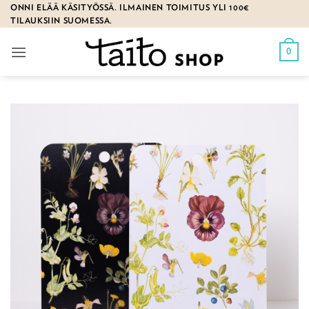
Skip
ONNI ELÄÄ KÄSITYÖSSÄ. ILMAINEN TOIMITUS YLI 100€
TILAUKSIIN SUOMESSA.
to
content
0