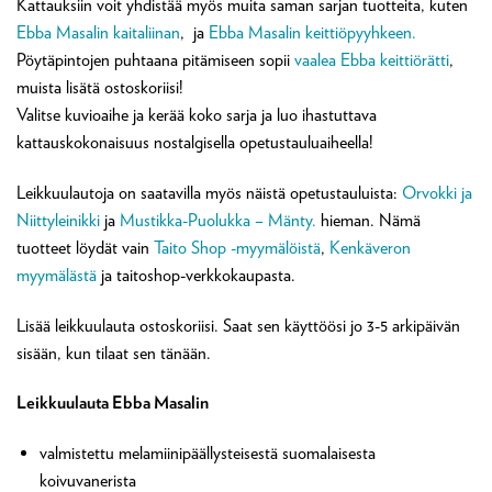
Kattauksiin voit yhdistää myös muita saman sarjan tuotteita, kuten
Ebba Masalin kaitaliinan
, ja
Ebba Masalin keittiöpyyhkeen.
Pöytäpintojen puhtaana pitämiseen sopii
vaalea Ebba keittiörätti
,
muista lisätä ostoskoriisi!
Valitse kuvioaihe ja kerää koko sarja ja luo ihastuttava
kattauskokonaisuus nostalgisella opetustauluaiheella!
Leikkuulautoja on saatavilla myös näistä opetustauluista:
Orvokki ja
Niittyleinikki
ja
Mustikka-Puolukka – Mänty.
hieman. Nämä
tuotteet löydät vain
Taito Shop -myymälöistä
,
Kenkäveron
myymälästä
ja taitoshop-verkkokaupasta.
Lisää leikkuulauta ostoskoriisi. Saat sen käyttöösi jo 3-5 arkipäivän
sisään, kun tilaat sen tänään.
Leikkuulauta Ebba Masalin
valmistettu melamiinipäällysteisestä suomalaisesta
koivuvanerista