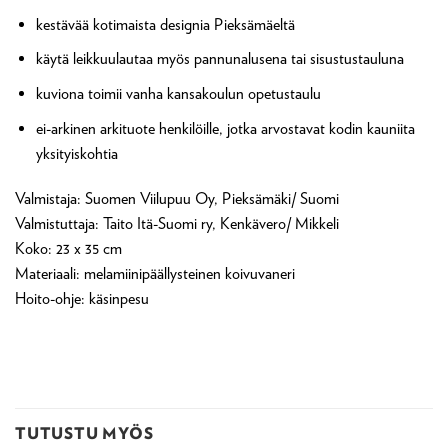
kestävää kotimaista designia Pieksämäeltä
käytä leikkuulautaa myös pannunalusena tai sisustustauluna
kuviona toimii vanha kansakoulun opetustaulu
ei-arkinen arkituote henkilöille, jotka arvostavat kodin kauniita
yksityiskohtia
Valmistaja: Suomen Viilupuu Oy, Pieksämäki/ Suomi
Valmistuttaja: Taito Itä-Suomi ry, Kenkävero/ Mikkeli
Koko: 23 x 35 cm
Materiaali: melamiinipäällysteinen koivuvaneri
Hoito-ohje: käsinpesu
TUTUSTU MYÖS