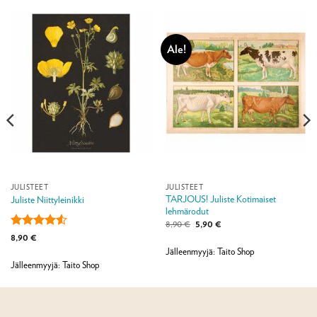
Ale!
JULISTEET
JULISTEET
TARJOUS! Juliste Kotimaiset
Juliste Niittyleinikki
lehmärodut
Alkuperäinen
Nykyinen
8,90
€
5,90
€
hinta
hinta
Arvostelu
8,90
€
oli:
on:
tuotteesta:
8,90 €.
5,90 €.
Jälleenmyyjä: Taito Shop
4.5
/ 5
Jälleenmyyjä: Taito Shop