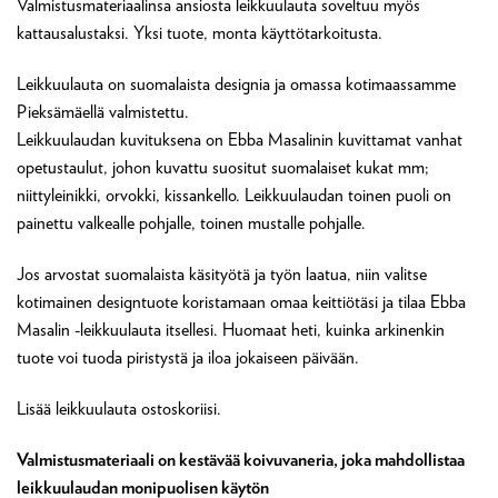
Valmistusmateriaalinsa ansiosta leikkuulauta soveltuu myös
kattausalustaksi. Yksi tuote, monta käyttötarkoitusta.
Leikkuulauta on suomalaista designia ja omassa kotimaassamme
Pieksämäellä valmistettu.
Leikkuulaudan kuvituksena on Ebba Masalinin kuvittamat vanhat
opetustaulut, johon kuvattu suositut suomalaiset kukat mm;
niittyleinikki, orvokki, kissankello. Leikkuulaudan toinen puoli on
painettu valkealle pohjalle, toinen mustalle pohjalle.
Jos arvostat suomalaista käsityötä ja työn laatua, niin valitse
kotimainen designtuote koristamaan omaa keittiötäsi ja tilaa Ebba
Masalin -leikkuulauta itsellesi. Huomaat heti, kuinka arkinenkin
tuote voi tuoda piristystä ja iloa jokaiseen päivään.
Lisää leikkuulauta ostoskoriisi.
Valmistusmateriaali on kestävää koivuvaneria, joka mahdollistaa
leikkuulaudan monipuolisen käytön