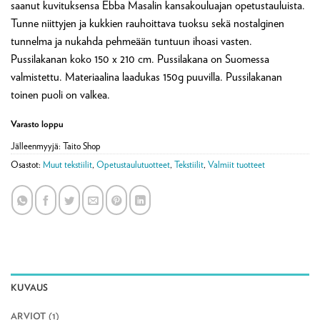
arvotukseen.
saanut kuvituksensa Ebba Masalin kansakouluajan opetustauluista.
Tunne niittyjen ja kukkien rauhoittava tuoksu sekä nostalginen
tunnelma ja nukahda pehmeään tuntuun ihoasi vasten.
Pussilakanan koko 150 x 210 cm. Pussilakana on Suomessa
valmistettu. Materiaalina laadukas 150g puuvilla. Pussilakanan
toinen puoli on valkea.
Varasto loppu
Jälleenmyyjä: Taito Shop
Osastot:
Muut tekstiilit
,
Opetustaulutuotteet
,
Tekstiilit
,
Valmiit tuotteet
KUVAUS
ARVIOT (1)