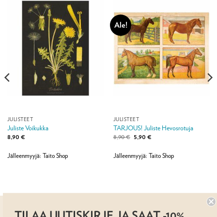
Ale!
JULISTEET
JULISTEET
Juliste Voikukka
TARJOUS! Juliste Hevosrotuja
Alkuperäinen
Nykyinen
8,90
€
8,90
€
5,90
€
hinta
hinta
oli:
on:
8,90 €.
5,90 €.
Jälleenmyyjä: Taito Shop
Jälleenmyyjä: Taito Shop
TILAA UUTISKIRJE JA SAAT -10%