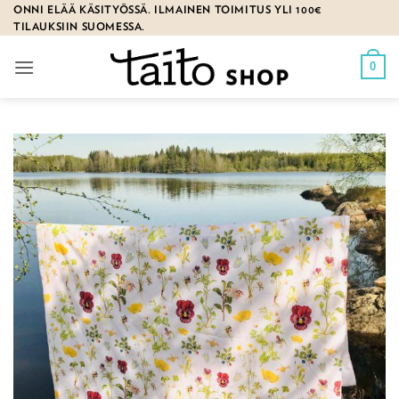
Skip
ONNI ELÄÄ KÄSITYÖSSÄ. ILMAINEN TOIMITUS YLI 100€
TILAUKSIIN SUOMESSA.
to
content
0