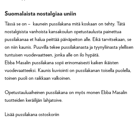
Suomalaista nostalgiaa uniin
Tässä se on – kaunein pussilakana mitä koskaan on tehty. Tätä
nostalgisista vanhoista kansakoulun opetustaulusta painettua
pussilakanaa et halua peittää päiväpeiton alle. Eikä tarvitsekaan, se
on niin kaunis. Puuvilla tekee pussilakanasta ja tyynyliinasta ylellisen
tuntuisen vuodevaatteen, jonka alle on ilo hypätä.
Ebba Masalin pussilakana sopii erinomaisesti kaiken ikäisten
vuodevaatteeksi. Kaunis kuviointi on pussilakanan toisella puolella,
toinen puoli on raikkaan valkoinen.
Opetustauluaiheinen pussilakana on myös monen Ebba Masalin
tuotteiden keräilijän lahjatoive.
Lisää pussilakana ostoskoriin