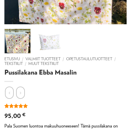
ETUSIVU
/
VALMIIT TUOTTEET
/
OPETUSTAULUTUOTTEET
/
TEKSTIILIT
/
MUUT TEKSTIILIT
Pussilakana Ebba Masalin
Arvio
1
5
95,00
€
5:stä
perustuen
Pala Suomen luontoa makuuhuoneeseen! Tämä pussilakana on
asiakkaan