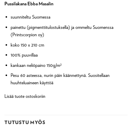
Pussilakana Ebba Masalin
suunniteltu Suomessa
painettu (pigmenttitulostuksella) ja ommeltu Suomenssa
(Printscorpion oy)
koko 150 x 210 cm
100% puuvillaa
kankaan neliöpaino 150g/m²
Pesu 60 asteessa, nurin päin käännettynä. Suositellaan
huuhteluaineen käyttöä
Lisää tuote ostoskoriin
TUTUSTU MYÖS