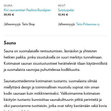
SAUNA
MUUT
Kivi saunamittari Pauliina Rundgren
Sytytyspalat
39,90
€
13,90
€
Jälleenmyyjä: Taito Shop
Jälleenmyyjä:
Taito Pirkanmaa ry
Sauna
Sauna on suomalaiselle rentoutumisen, läsnäolon ja yhteisten
hetkien paikka, jonka sisustuksella on suuri merkitys tunnelmaan.
Kotimaiset saunan sisustustuotteet herättelevät tilaan käytännöllistä
ja suomalaista saunojaa puhuttelevaa kodikkuutta.
Saunatuotteidemme kotimainen tuotanto, suomalaista silmää
miellyttävä design ja toiminnallinen muotoilu sopivat niin oman
kodin saunaan kuin mökkiviemiseksi. Valikoimamme kotimaisen
käsityön tuotanto kunnioittaa saunakulttuurin pitkiä perinteitä ja
siksi panostamme tuotteisiin, jotka ovat tehty kestämään sekä kovia