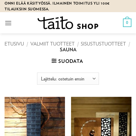
Skip
ONNI ELÄÄ KÄSITYÖSSÄ. ILMAINEN TOIMITUS YLI 100€
TILAUKSIIN SUOMESSA.
to
content
0
ETUSIVU
/
VALMIIT TUOTTEET
/
SISUSTUSTUOTTEET
/
SAUNA
SUODATA