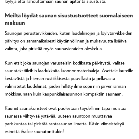
löylyjä että ilahduttamaan saunan ajatonta sisustusta.
Meiltä löydät saunan sisustustuotteet suomalaiseen
makuun
Saunojan perustarvikkeiden, kuten laudeliinojen ja löylytarvikkeiden
päivitys on samanaikaisesti käytännöllinen ja mukavuutta lisäävä
valinta, joka piristää myös saunavieraiden oleskelua.
Kun etsit joka saunojan varusteisiin kodikasta päivitystä, valitse
saunatekstiileihin laadukkaita luonnonmateriaaleja. Asettele lauteille
kestävästä ja hieman rustiikkisesta puuvillasta ja pellavasta
valmistetut laudeliinat, joiden hillitty ilme sopii niin järvenrannan
mökkisaunaan kuin kaupunkilaisasunnon kompaktiin saunaan.
Kauniit saunakoristeet ovat puolestaan täydellinen tapa muistaa
saunassa viihtyvää ystävää, uuteen asuntoon muuttavaa
pariskuntaa tai piristää rantasaunan ilmettä. Käsin viimeisteltyä
esinettä ihailee saunatonttukin!