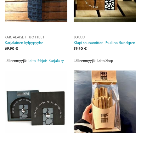
KARJALAISET TUOTTEET
JOULU
Karjalainen kylpypyyhe
Klapi saunamittari Pauliina Rundgren
69,90
€
39,90
€
Jälleenmyyjä:
Taito Pohjois-Karjala ry
Jälleenmyyjä: Taito Shop