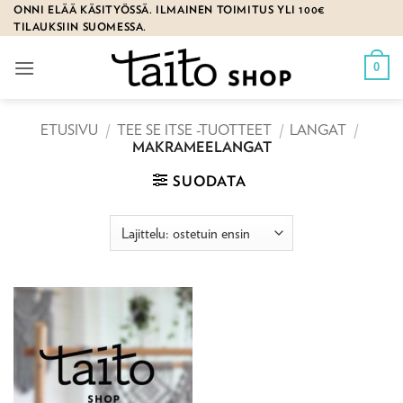
Skip
ONNI ELÄÄ KÄSITYÖSSÄ. ILMAINEN TOIMITUS YLI 100€
TILAUKSIIN SUOMESSA.
to
content
0
ETUSIVU
/
TEE SE ITSE -TUOTTEET
/
LANGAT
/
MAKRAMEELANGAT
SUODATA