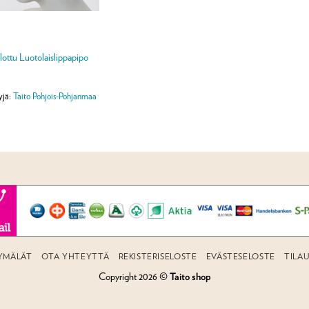
T
lottu Luotolaislippapipo
yjä:
Taito Pohjois-Pohjanmaa
YMÄLÄT
OTA YHTEYTTÄ
REKISTERISELOSTE
EVÄSTESELOSTE
TILA
Copyright 2026 ©
Taito shop