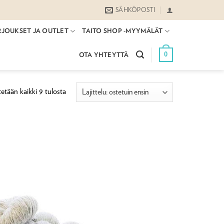
SÄHKÖPOSTI
RJOUKSET JA OUTLET
TAITO SHOP -MYYMÄLÄT
0
OTA YHTEYTTÄ
Suosituimmat
etään kaikki 9 tulosta
ensin