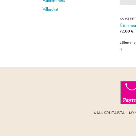
Valohimmelit
Villasukat
ASUSTEE
Käsin neu
72,00
€
Jälleenmy
ry
AJANKOHTAISTA
MY