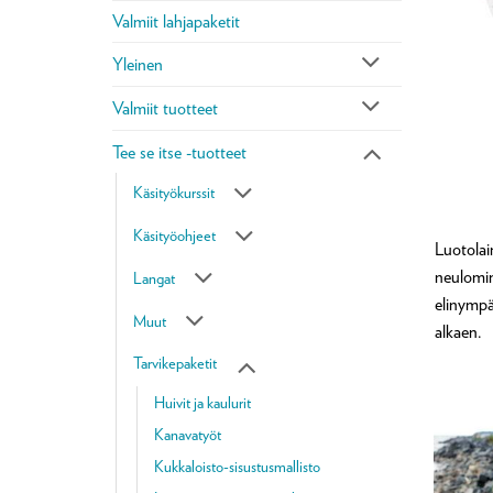
Valmiit lahjapaketit
Yleinen
Valmiit tuotteet
Tee se itse -tuotteet
Käsityökurssit
Käsityöohjeet
Luotolai
neulomine
Langat
elinympä
Muut
alkaen.
Tarvikepaketit
Huivit ja kaulurit
Kanavatyöt
Kukkaloisto-sisustusmallisto