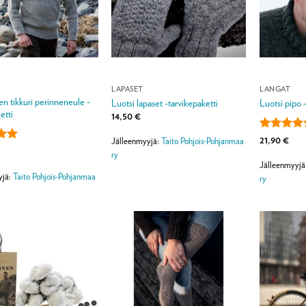
LAPASET
LANGAT
en tikkuri perinneneule -
Luotsi lapaset -tarvikepaketti
Luotsi pipo 
etti
14,50
€
Arvostelu
21,90
€
Jälleenmyyjä:
Taito Pohjois-Pohjanmaa
tuotteesta
lu
ry
/ 5
a:
Jälleenmyyjä
5
yjä:
Taito Pohjois-Pohjanmaa
ry