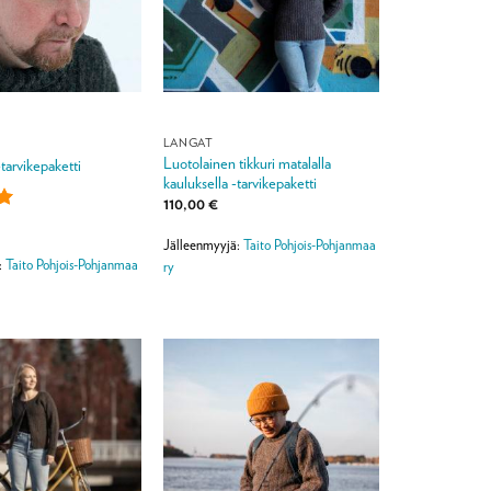
LANGAT
Luotolainen tikkuri matalalla
-tarvikepaketti
kauluksella -tarvikepaketti
110,00
€
:
5
Jälleenmyyjä:
Taito Pohjois-Pohjanmaa
:
Taito Pohjois-Pohjanmaa
ry