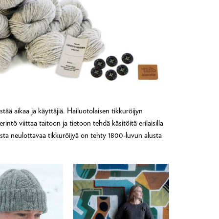
ää aikaa ja käyttäjiä. Hailuotolaisen tikkuröijyn
tö viittaa taitoon ja tietoon tehdä käsitöitä erilaisilla
ta neulottavaa tikkuröijyä on tehty 1800-luvun alusta