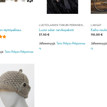
LUOTOLAINEN TIKKURI PERINNENEULEMALLISTO
LANGAT
en täyttöpakkaus
Luotsi sukat -tarvikepaketti
Kaiho-neulet
37,50
€
110,00
€
lu
Jälleenmyyjä:
Taito Pohjois-Pohjanmaa
Jälleenmyyjä
ta:
5
ry
ry
yjä:
Taito Pohjois-Pohjanmaa