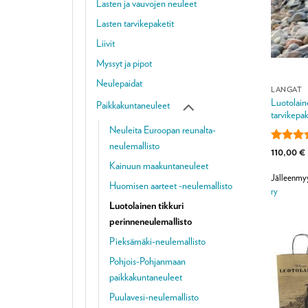
Lasten ja vauvojen neuleet
Lasten tarvikepaketit
Liivit
Myssyt ja pipot
Neulepaidat
LANGAT
Luotolain
Paikkakuntaneuleet
tarvikepak
Neuleita Euroopan reunalta-
neulemallisto
Arvoste
110,00
€
tuotteest
Kainuun maakuntaneuleet
4.88
/ 
Jälleenmy
Huomisen aarteet -neulemallisto
ry
Luotolainen tikkuri
perinneneulemallisto
Pieksämäki-neulemallisto
Pohjois-Pohjanmaan
paikkakuntaneuleet
Puulavesi-neulemallisto