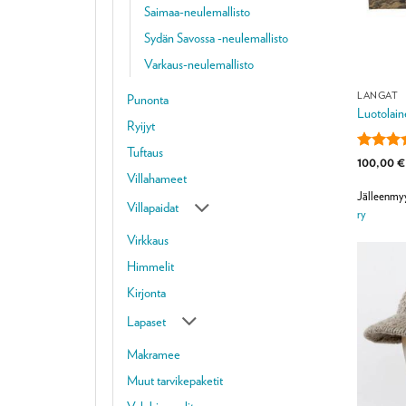
Saimaa-neulemallisto
Sydän Savossa -neulemallisto
Varkaus-neulemallisto
LANGAT
Punonta
Luotolain
Ryijyt
Tuftaus
Arvoste
100,00
€
tuottees
Villahameet
/ 5
Jälleenmy
Villapaidat
ry
Virkkaus
Himmelit
Kirjonta
Lapaset
Makramee
Muut tarvikepaketit