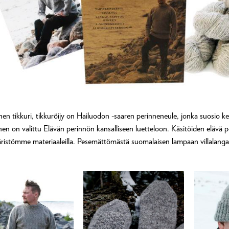
nen tikkuri, tikkuröijy on Hailuodon -saaren perinneneule, jonka suosio kest
n on valittu Elävän perinnön kansalliseen luetteloon. Käsitöiden elävä perin
ristömme materiaaleilla.
Pesemättömästä
suomalaisen lampaan villalangas