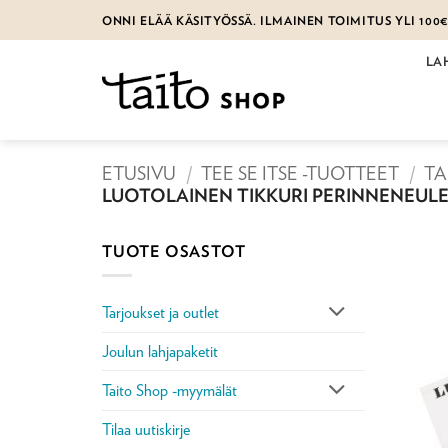
Skip
ONNI ELÄÄ KÄSITYÖSSÄ. ILMAINEN TOIMITUS YLI 100
to
content
LA
ETUSIVU
/
TEE SE ITSE -TUOTTEET
/
TA
LUOTOLAINEN TIKKURI PERINNENEUL
TUOTE OSASTOT
Tarjoukset ja outlet
Joulun lahjapaketit
Taito Shop -myymälät
Tilaa uutiskirje