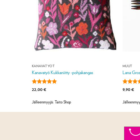
KANAVATYÖT
MUUT
sa
Kanavatyö Kukkaniitty -pohjakangas
Lana Gros
:
Arvostelu
Arvostel
22,00
€
9,90
€
tuotteesta:
5
tuotteest
/ 5
4.5
/ 5
Jälleenmyyjä: Taito Shop
Jälleenmyy