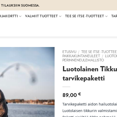
€ TILAUKSIIN SUOMESSA.
HJAKORTTI
VALMIIT TUOTTEET
TEE SE ITSE -TUOTTEET
TA
ETUSIVU
/
TEE SE ITSE -TUOTTE
PAIKKAKUNTANEULEET
/
LUOTOL
PERINNENEULEMALLISTO
Luotolainen Tikkur
tarvikepaketti
89,00
€
Tarvikepaketti aidon hailuotol
Luotolaisen tikkurin valmistam