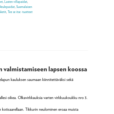
eet
,
Lasten villapaidat
,
Neulepaidat
,
Suomalaisen
ketit
,
Tee se itse -tuotteet
in valmistamiseen lapsen koossa
jelapun kauluksen saumaan kiinnitettäväksi sekä
llesi oikea. Olkavirkkauksia varten virkkuukoukku nro 3.
n kotisaarellaan. Tikkurin neulominen eroaa muista