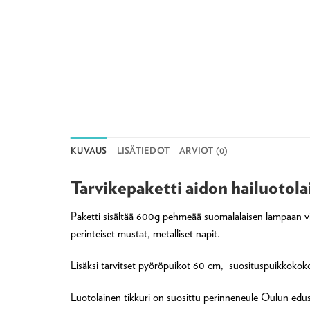
KUVAUS
LISÄTIEDOT
ARVIOT (0)
Tarvikepaketti aidon hailuotol
Paketti sisältää 600g pehmeää suomalalaisen lampaan vil
perinteiset mustat, metalliset napit.
Lisäksi tarvitset pyöröpuikot 60 cm, suosituspuikkokoko 
Luotolainen tikkuri on suosittu perinneneule Oulun edus