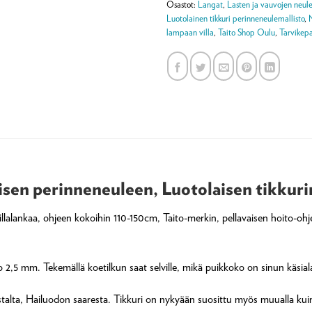
Osastot:
Langat
,
Lasten ja vauvojen neul
Luotolainen tikkuri perinneneulemallisto
,
lampaan villa
,
Taito Shop Oulu
,
Tarvikepa
aisen perinneneuleen, Luotolaisen tikkur
lalankaa, ohjeen kokoihin 110-150cm, Taito-merkin, pellavaisen hoito-oh
2,5 mm. Tekemällä koetilkun saat selville, mikä puikkoko on sinun käsiala
talta, Hailuodon saaresta. Tikkuri on nykyään suosittu myös muualla kui