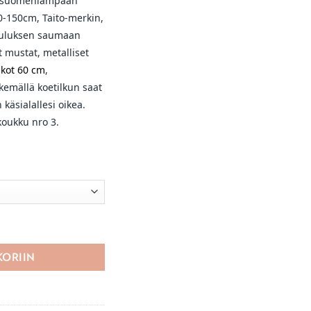
ää suomenlampaan
10-150cm, Taito-merkin,
kauluksen saumaan
t mustat, metalliset
kot 60 cm
,
kemällä koetilkun saat
 käsialallesi oikea.
koukku nro 3.
epaketti määrä
KORIIN