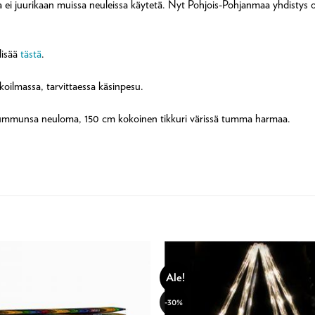
joita ei juurikaan muissa neuleissa käytetä. Nyt Pohjois-Pohjanmaa yhdisty
 lisää
tästä
.
lkoilmassa, tarvittaessa käsinpesu.
 mummunsa neuloma, 150 cm kokoinen tikkuri värissä tumma harmaa.
Ale!
-30%