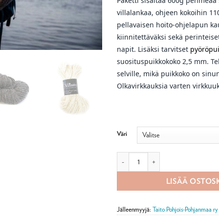
Paketti sisältää 600g pehme
villalankaa, ohjeen kokoihin 1
pellavaisen hoito-ohjelapun 
kiinnitettäväksi sekä perinteise
napit.
Lisäksi tarvitset
pyöröpui
suosituspuikkokoko 2,5 mm. Te
selville, mikä puikkoko on sinun
Olkavirkkauksia varten virkkuu
Väri
Luotolainen Tikkuri lapselle -tarvik
LISÄÄ OSTOS
Jälleenmyyjä:
Taito Pohjois-Pohjanmaa ry