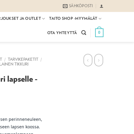
SÄHKÖPOSTI
RJOUKSET JA OUTLET
TAITO SHOP -MYYMÄLÄT
0
OTA YHTEYTTÄ
ET
/
TARVIKEPAKETIT
/
AINEN TIKKURI
i lapselle -
aisen perinneneuleen,
iseen lapsen koossa.