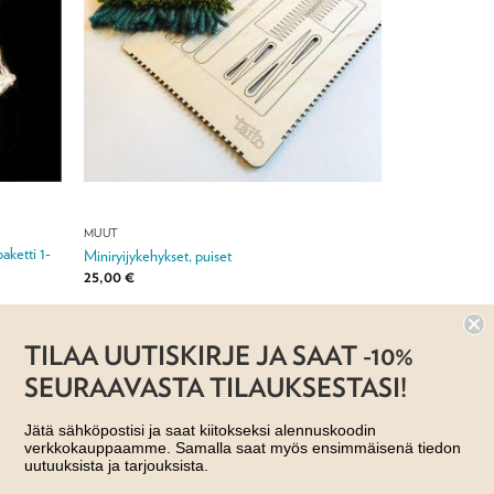
MUUT
ketti 1-
Miniryijykehykset, puiset
25,00
€
Jälleenmyyjä:
Taito Varsinais-Suomi ry
TILAA UUTISKIRJE JA SAAT -10%
SEURAAVASTA TILAUKSESTASI!
Jätä sähköpostisi ja saat kiitokseksi alennuskoodin
verkkokauppaamme. Samalla saat myös ensimmäisenä tiedon
uutuuksista ja tarjouksista.