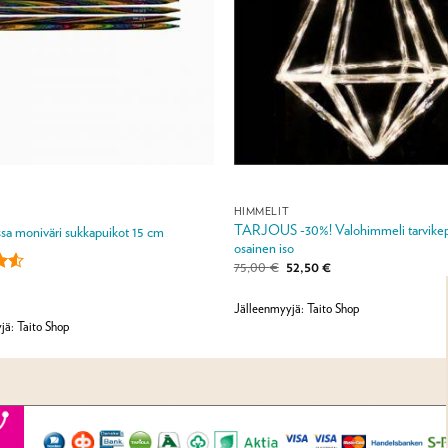
HIMMELIT
TARJOUS -30%! Valohimmeli tarvikepa
sa moniväri sukkapuikot 15 cm
osainen iso
Alkuperäinen
Nykyinen
75,00
€
52,50
€
hinta
hinta
u
oli:
on:
a:
75,00 €.
52,50 €.
Jälleenmyyjä: Taito Shop
jä: Taito Shop