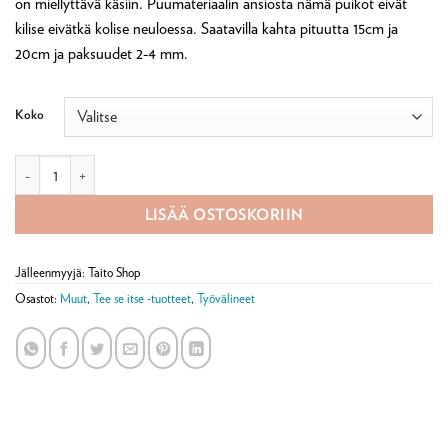
on miellyttävä käsiin. Puumateriaalin ansiosta nämä puikot eivät
kilise eivätkä kolise neuloessa. Saatavilla kahta pituutta 15cm ja
20cm ja paksuudet 2-4 mm.
Koko
Lana Grossa moniväri sukkapuikot 15 cm määrä
LISÄÄ OSTOSKORIIN
Jälleenmyyjä: Taito Shop
Osastot:
Muut
,
Tee se itse -tuotteet
,
Työvälineet