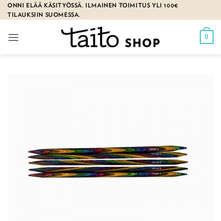
Skip
ONNI ELÄÄ KÄSITYÖSSÄ. ILMAINEN TOIMITUS YLI 100€
TILAUKSIIN SUOMESSA.
to
content
0