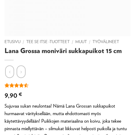
ETUSIVU
/
TEE SE ITSE -TUOTTEET
/
MUUT
/
TYÖVÄLINEET
Lana Grossa moniväri sukkapuikot 15 cm
Arvio
2
4.5
9,90
€
5:stä
perustuen
Sujuvaa sukan neulontaa! Nämä Lana Grossan sukkapuikot
asiakkaan
arvotukseen.
hurmaavat värityksellään, mutta ehdottomasti myös
käytettävyydellään! Puikkojen materiaalina on koivu, joka tekee
pinnasta miellyttävän – silmukat liikkuvat helposti puikolla ja tuntu