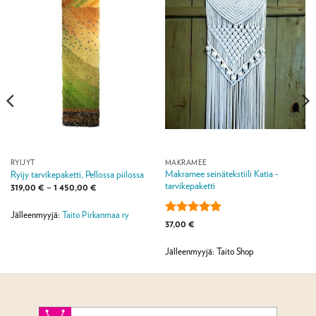
RYIJYT
MAKRAMEE
Makramee seinätekstiili Katia -
Ryijy tarvikepaketti, Pellossa piilossa
tarvikepaketti
Hintaluokka:
319,00
€
–
1 450,00
€
319,00 €
-
1
Jälleenmyyjä:
Taito Pirkanmaa ry
Arvostelu
450,00 €
37,00
€
tuotteesta:
5
/ 5
Jälleenmyyjä: Taito Shop