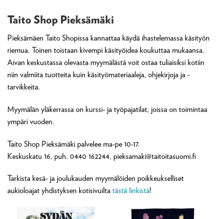
Taito Shop Pieksämäki
Pieksämäen Taito Shopissa kannattaa käydä ihastelemassa käsityön
riemua. Toinen toistaan kivempi käsityöidea koukuttaa mukaansa.
Aivan keskustassa olevasta myymälästä voit ostaa tuliaisiksi kotiin
niin valmiita tuotteita kuin käsityömateriaaleja, ohjekirjoja ja -
tarvikkeita.
Myymälän yläkerrassa on kurssi- ja työpajatilat, joissa on toimintaa
ympäri vuoden.
Taito Shop Pieksämäki palvelee ma-pe 10-17.
Keskuskatu 16, puh. 0440 162244, pieksamaki@taitoitasuomi.fi
Tarkista kesä- ja joulukauden myymälöiden poikkeukselliset
aukioloajat yhdistyksen kotisivuilta
tästä linkistä
!