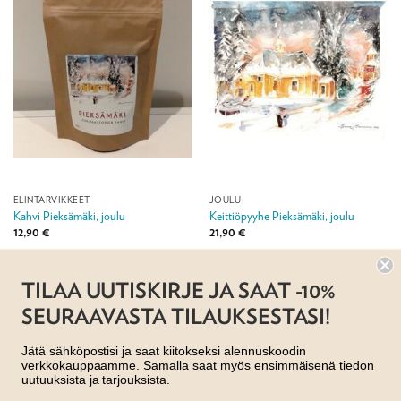
ELINTARVIKKEET
JOULU
Kahvi Pieksämäki, joulu
Keittiöpyyhe Pieksämäki, joulu
12,90
€
21,90
€
Jälleenmyyjä: Taito Shop
Jälleenmyyjä: Taito Shop
TILAA UUTISKIRJE JA SAAT -10%
SEURAAVASTA TILAUKSESTASI!
Jätä sähköpostisi ja saat kiitokseksi alennuskoodin
verkkokauppaamme. Samalla saat myös ensimmäisenä tiedon
uutuuksista ja tarjouksista.