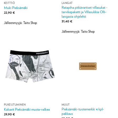
KEITTIÖ
LANGAT
Ratapiha pitkävartiset villasukat -
Muki Pieksämäki
tarvikepaketti ja Villasukkia Olli-
22,90
€
langasta ohjelehti
31,40
€
Jälleenmyyjä: Taito Shop
Jälleenmyyjä: Taito Shop
PUKEUTUMINEN
MUUT
Pieksämäki-tuotemerkki 4 kpl-
Kalsarit Pieksämäki musta-valkea
pakkaus
29,90
€