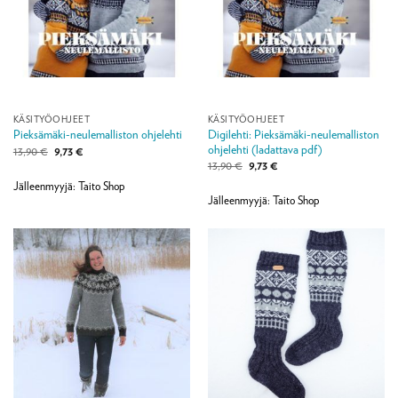
KÄSITYÖOHJEET
KÄSITYÖOHJEET
Digilehti: Pieksämäki-neulemalliston
Pieksämäki-neulemalliston ohjelehti
ohjelehti (ladattava pdf)
Alkuperäinen
Nykyinen
13,90
€
9,73
€
hinta
hinta
Alkuperäinen
Nykyinen
13,90
€
9,73
€
oli:
on:
hinta
hinta
13,90 €.
9,73 €.
Jälleenmyyjä: Taito Shop
oli:
on:
13,90 €.
9,73 €.
Jälleenmyyjä: Taito Shop