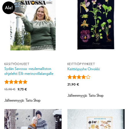
Ale!
KÄSITYÖOHJEET
KEITTIÖPYYHKEET
Sydän Savossa -neulemalliston
Keittiöpyyhe Orvokki
ohjelehti Elli-merinovillalangalle
Arvostelu
21,90
€
tuotteesta:
Arvostelu
Alkuperäinen
Nykyinen
13,90
€
9,73
€
hinta
hinta
4
/ 5
tuotteesta:
5
Jälleenmyyjä: Taito Shop
oli:
on:
/ 5
13,90 €.
9,73 €.
Jälleenmyyjä: Taito Shop