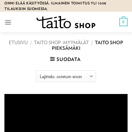
Skip
ONNI ELÄÄ KÄSITYÖSSÄ. ILMAINEN TOIMITUS YLI 100€
TILAUKSIIN SUOMESSA.
to
content
0
ETUSIVU
/
TAITO SHOP -MYYMÄLÄT
/
TAITO SHOP
PIEKSÄMÄKI
SUODATA