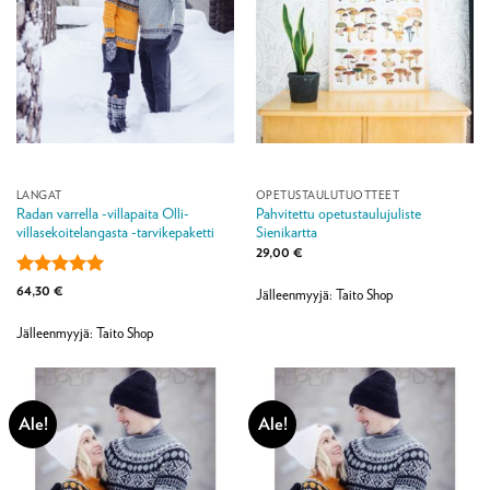
LANGAT
OPETUSTAULUTUOTTEET
Radan varrella -villapaita Olli-
Pahvitettu opetustaulujuliste
villasekoitelangasta -tarvikepaketti
Sienikartta
29,00
€
Arvostelu
64,30
€
Jälleenmyyjä: Taito Shop
tuotteesta:
5
/ 5
Jälleenmyyjä: Taito Shop
Ale!
Ale!