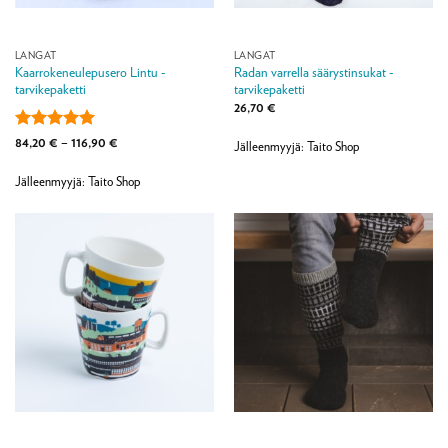
LANGAT
LANGAT
Kaarrokeneulepusero Lintu -
Radan varrella säärystinsukat -
tarvikepaketti
tarvikepaketti
26,70
€
Arvostelu
Hintaluokka:
84,20
€
–
116,90
€
Jälleenmyyjä: Taito Shop
84,20 €
tuotteesta:
5
-
/ 5
116,90 €
Jälleenmyyjä: Taito Shop