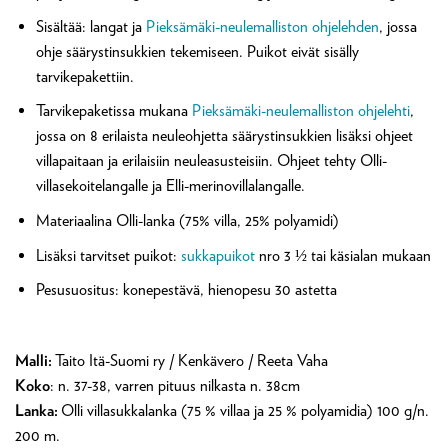
Sisältää: langat ja
Pieksämäki-neulemalliston ohjelehden
, jossa
ohje säärystinsukkien tekemiseen. Puikot eivät sisälly
tarvikepakettiin.
Tarvikepaketissa mukana
Pieksämäki-neulemalliston ohjelehti
,
jossa on 8 erilaista neuleohjetta säärystinsukkien lisäksi ohjeet
villapaitaan ja erilaisiin neuleasusteisiin. Ohjeet tehty Olli-
villasekoitelangalle ja Elli-merinovillalangalle.
Materiaalina Olli-lanka (75% villa, 25% polyamidi)
Lisäksi tarvitset puikot:
sukkapuikot
nro 3 ½ tai käsialan mukaan
Pesusuositus: konepestävä, hienopesu 30 astetta
Malli:
Taito Itä-Suomi ry / Kenkävero / Reeta Vaha
Koko
: n. 37-38, varren pituus nilkasta n. 38cm
Lanka:
Olli villasukkalanka (75 % villaa ja 25 % polyamidia) 100 g/n.
200 m.