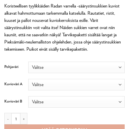
Koristeellisen tyylikkäiden Radan varrella -säärystinsukkien kuviot
alkavat hahmottumaan tarkemmalla katselulla. Rautatiet, ristit,
kuuset ja pallot nousevat kuviokerroksista esille. Värit
säärystinsukkiin voit valita itse! Näiden sukkien varret ovat niin
kauniit, että ne saavatkin näkyä! Tarvikepaketti sisältää langat ja
Pieksämäki-neulemalliston ohjelehden, jossa ohje säärystinsukkien
tekemiseen. Puikot eivät sisälly tarvikepakettiin.
Pohjaväri
Kuvioväri A
Kuvioväri B
Radan varrella säärystinsukat -tarvikepaketti määrä