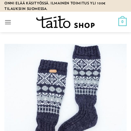
Skip
ONNI ELÄÄ KÄSITYÖSSÄ. ILMAINEN TOIMITUS YLI 100€
TILAUKSIIN SUOMESSA.
to
content
0