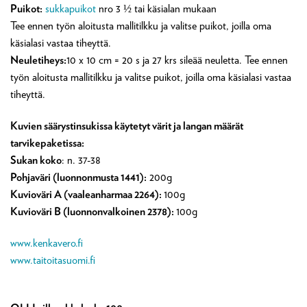
Puikot:
sukkapuikot
nro 3 ½ tai käsialan mukaan
Tee ennen työn aloitusta mallitilkku ja valitse puikot, joilla oma
käsialasi vastaa tiheyttä.
Neuletiheys:
10 x 10 cm = 20 s ja 27 krs sileää neuletta. Tee ennen
työn aloitusta mallitilkku ja valitse puikot, joilla oma käsialasi vastaa
tiheyttä.
Kuvien säärystinsukissa käytetyt värit ja langan määrät
tarvikepaketissa:
Sukan koko
: n. 37-38
Pohjaväri (luonnonmusta 1441)
:
200g
Kuvioväri A (vaaleanharmaa 2264):
100g
Kuvioväri B (luonnonvalkoinen 2378):
100g
www.kenkavero.fi
www.taitoitasuomi.fi