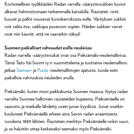
Kortisteellisen tyylikkäiden Radan varrella -säärystinsukkien kuviot
alkavat hahmottumaan tarkemmalla katselulla. Rautatiet, ristit,
kuuset ja pallot nousevat kuviokerroksista esille. Värityksen sukkiin
voit valita itse, vaikkapa puseroon sopien. Näiden sukkien varret
ovat niin kauniit, että ne saavatkin näkyä!
Suomen paikalliset vahvuudet esille neuleissa
Radan varrella -säärystinsukat ovat osa Pieksämäki-neulemallistoa.
Tämä Taito Itä-Suomi ry:n suunnittelema ja tuottama neulemallisto
jatkaa
Saimaa
– ja
Puula
-neulemallistojen ajatusta, tuoda esiin
paikallisia vahvuuksia neuleiden avulla.
Pieksämäki, kuten moni paikkakunta Suomen maassa, löytyy radan
varrelta Suomea halkovien rautateiden kupeesta. Pieksämäelle on
saavuttu ja matkalle lähdetty usein junan kyydissä. Junat ovatkin
kuuluneet Pieksämäellä arkeen aina Savon radan avaamisesta
vuodesta 1889 lähtien. Rautatien merkitys Pieksämäelle onkin suuri,
ja se haluttiin ottaa keskeiseksi teemaksi myös Pieksämäki-