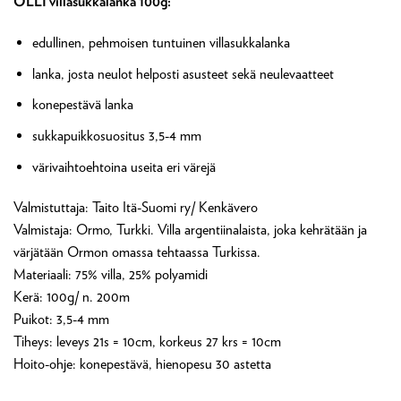
OLLI villasukkalanka 100g:
edullinen, pehmoisen tuntuinen villasukkalanka
lanka, josta neulot helposti asusteet sekä neulevaatteet
konepestävä lanka
sukkapuikkosuositus 3,5-4 mm
värivaihtoehtoina useita eri värejä
Valmistuttaja: Taito Itä-Suomi ry/ Kenkävero
Valmistaja: Ormo, Turkki. Villa argentiinalaista, joka kehrätään ja
värjätään Ormon omassa tehtaassa Turkissa.
Materiaali: 75% villa, 25% polyamidi
Kerä: 100g/ n. 200m
Puikot: 3,5-4 mm
Tiheys: leveys 21s = 10cm, korkeus 27 krs = 10cm
Hoito-ohje: konepestävä, hienopesu 30 astetta