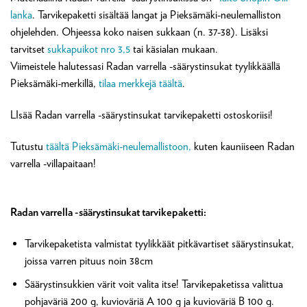
lanka
. Tarvikepaketti sisältää langat ja Pieksämäki-neulemalliston
ohjelehden. Ohjeessa koko naisen sukkaan (n. 37-38). Lisäksi
tarvitset
sukkapuikot nro 3,5
tai käsialan mukaan.
Viimeistele halutessasi Radan varrella -säärystinsukat tyylikkäällä
Pieksämäki-merkillä,
tilaa merkkejä täältä
.
LIsää Radan varrella -säärystinsukat tarvikepaketti ostoskoriisi!
Tutustu
täältä Pieksämäki-neulemallistoon,
kuten kauniiseen Radan
varrella -villapaitaan!
Radan varrella -säärystinsukat tarvikepaketti:
Tarvikepaketista valmistat tyylikkäät pitkävartiset säärystinsukat,
joissa varren pituus noin 38cm
Säärystinsukkien värit voit valita itse! Tarvikepaketissa valittua
pohjaväriä 200 g, kuvioväriä A 100 g ja kuvioväriä B 100 g.