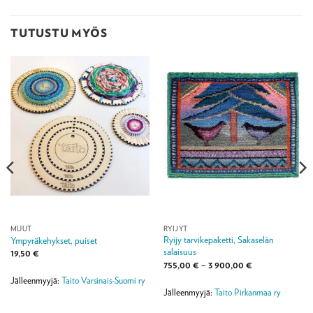
TUTUSTU MYÖS
MUUT
RYIJYT
Ryijy tarvikepaketti, Sakaselän
Ympyräkehykset, puiset
salaisuus
19,50
€
Hintaluokka:
755,00
€
–
3 900,00
€
755,00 €
Jälleenmyyjä:
Taito Varsinais-Suomi ry
-
3
Jälleenmyyjä:
Taito Pirkanmaa ry
900,00 €