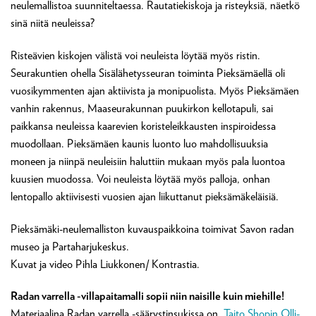
neulemallistoa suunniteltaessa. Rautatiekiskoja ja risteyksiä, näetkö
sinä niitä neuleissa?
Risteävien kiskojen välistä voi neuleista löytää myös ristin.
Seurakuntien ohella Sisälähetysseuran toiminta Pieksämäellä oli
vuosikymmenten ajan aktiivista ja monipuolista. Myös Pieksämäen
vanhin rakennus, Maaseurakunnan puukirkon kellotapuli, sai
paikkansa neuleissa kaarevien koristeleikkausten inspiroidessa
muodollaan. Pieksämäen kaunis luonto luo mahdollisuuksia
moneen ja niinpä neuleisiin haluttiin mukaan myös pala luontoa
kuusien muodossa. Voi neuleista löytää myös palloja, onhan
lentopallo aktiivisesti vuosien ajan liikuttanut pieksämäkeläisiä.
Pieksämäki-neulemalliston kuvauspaikkoina toimivat Savon radan
museo ja Partaharjukeskus.
Kuvat ja video Pihla Liukkonen/ Kontrastia.
Radan varrella -villapaitamalli sopii niin naisille kuin miehille!
Materiaalina Radan varrella -säärystinsukissa on
Taito Shopin Olli-