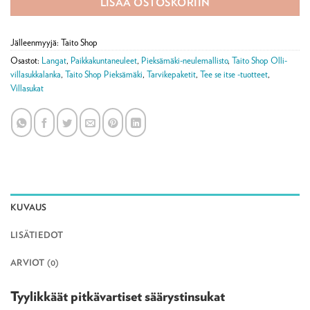
LISÄÄ OSTOSKORIIN
Jälleenmyyjä: Taito Shop
Osastot:
Langat
,
Paikkakuntaneuleet
,
Pieksämäki-neulemallisto
,
Taito Shop Olli-
villasukkalanka
,
Taito Shop Pieksämäki
,
Tarvikepaketit
,
Tee se itse -tuotteet
,
Villasukat
KUVAUS
LISÄTIEDOT
ARVIOT (0)
Tyylikkäät pitkävartiset säärystinsukat