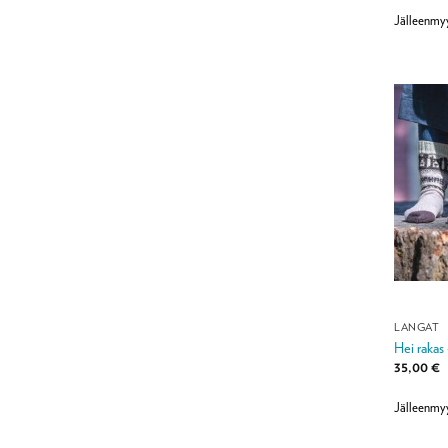
/ 5
Jälleenmy
LANGAT
Hei rakas 
35,00
€
Jälleenmy