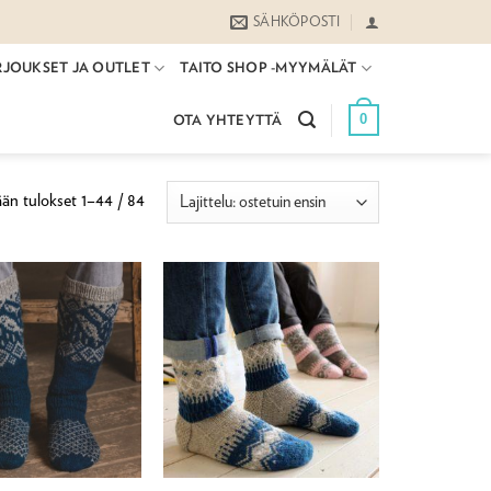
SÄHKÖPOSTI
RJOUKSET JA OUTLET
TAITO SHOP -MYYMÄLÄT
0
OTA YHTEYTTÄ
Suosituimmat
än tulokset 1–44 / 84
ensin