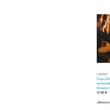
LANGAT
Puijon leh
tarvikepak
langasta o
17,30
€
Jälleenmyy