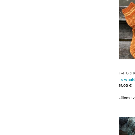
TAITO SH
Taito-sukk
19,00
€
Jälleenmy