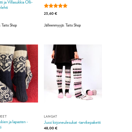
ti ja Villasukkia Olli-
elehti
Arvostelu
23,60
€
tuotteesta:
5
/ 5
: Taito Shop
Jälleenmyyjä: Taito Shop
JEET
LANGAT
kkien ja lapasten -
Jussi kirjoneulesukat -tarvikepaketti
i
48,00
€