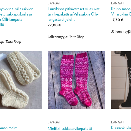
LANGAT
LANGAT
yhkyset -villasukkien
Lumikinos pitkävartiset villasukat -
Reino saapas
etti sukkapuikoilla ja
tarvikepaketti ja Villasukkia Olli-
Villasukkia O
a Olli-langasta
langasta ohjelehti
17,30
€
llä
22,00
€
Jälleenmyyjä
Jälleenmyyjä: Taito Shop
jä: Taito Shop
LANGAT
LANGAT
imaan Helmi
Kuurankukka 
Mielikki-sukkatarvikepaketti