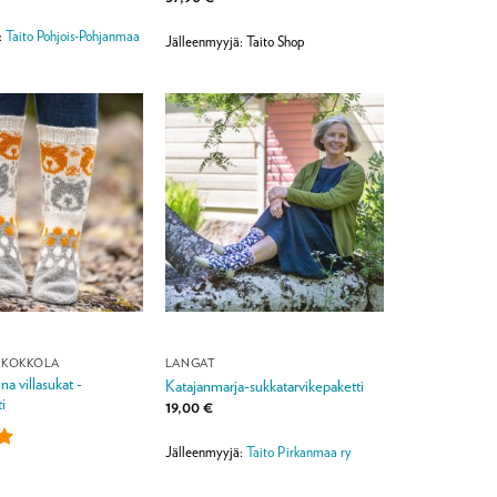
:
Taito Pohjois-Pohjanmaa
Jälleenmyyjä: Taito Shop
 KOKKOLA
LANGAT
a villasukat -
Katajanmarja-sukkatarvikepaketti
i
19,00
€
Jälleenmyyjä:
Taito Pirkanmaa ry
:
5