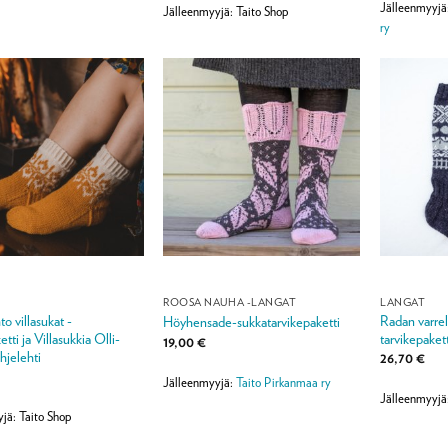
/ 5
/ 5
Jälleenmyyjä
Jälleenmyyjä: Taito Shop
ry
ROOSA NAUHA -LANGAT
LANGAT
to villasukat -
Radan varrell
Höyhensade-sukkatarvikepaketti
etti ja Villasukkia Olli-
tarvikepakett
19,00
€
hjelehti
26,70
€
Jälleenmyyjä:
Taito Pirkanmaa ry
Jälleenmyyjä
jä: Taito Shop