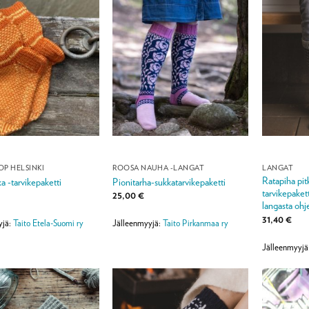
OP HELSINKI
ROOSA NAUHA -LANGAT
LANGAT
Ratapiha pitk
a -tarvikepaketti
Pionitarha-sukkatarvikepaketti
tarvikepakett
25,00
€
langasta ohj
31,40
€
yjä:
Taito Etela-Suomi ry
Jälleenmyyjä:
Taito Pirkanmaa ry
Jälleenmyyjä