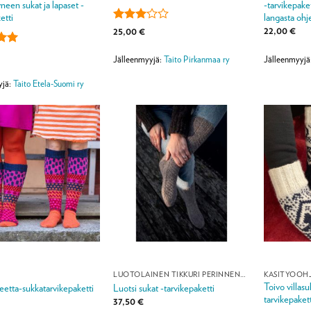
neen sukat ja lapaset -
-tarvikepaket
etti
langasta ohj
Arvostelu
22,00
€
25,00
€
tuotteesta:
3
/ 5
lu
Jälleenmyyjä
Jälleenmyyjä:
Taito Pirkanmaa ry
ta:
5
yjä:
Taito Etela-Suomi ry
LUOTOLAINEN TIKKURI PERINNENEULEMALLISTO
KÄSITYÖOH
Toivo villasu
eetta-sukkatarvikepaketti
Luotsi sukat -tarvikepaketti
tarvikepakett
37,50
€