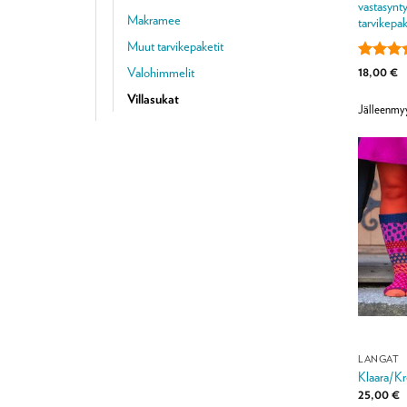
vastasynty
Makramee
tarvikepak
Muut tarvikepaketit
Arvoste
18,00
€
Valohimmelit
tuottees
Villasukat
/ 5
Jälleenmy
LANGAT
Klaara/Kr
25,00
€