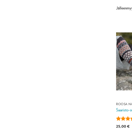
Jälleenmy
ROOSA N
Saaristo-s
Arvoste
25,00
€
tuottees