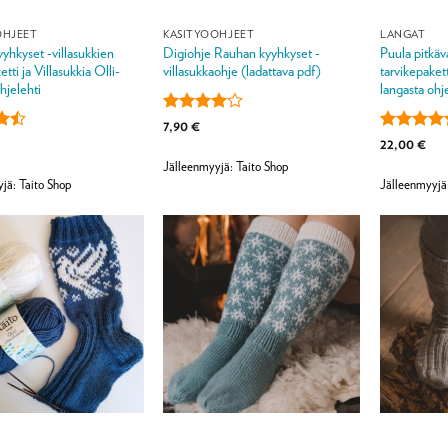
OHJEET
KÄSITYÖOHJEET
LANGAT
yhkyset -villasukkien
Digiohje Rauhan kyyhkyset -
Puula pitkäva
etti ja Villasukkia Olli-
villasukkaohje (ladattava pdf)
tarvikepakett
hjelehti
langasta ohj
Arvostelu
7,90
€
tuotteesta:
lu
Arvostelu
22,00
€
4
/ 5
a:
tuotteesta
Jälleenmyyjä: Taito Shop
/ 5
jä: Taito Shop
Jälleenmyyjä