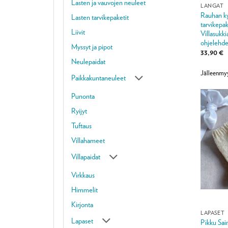
Lasten ja vauvojen neuleet
LANGAT
Rauhan ky
Lasten tarvikepaketit
tarvikepak
Liivit
Villasukki
ohjelehde
Myssyt ja pipot
33,90
€
Neulepaidat
Jälleenmyy
Paikkakuntaneuleet
Punonta
Ryijyt
Tuftaus
Villahameet
Villapaidat
Virkkaus
Himmelit
Kirjonta
LAPASET
Lapaset
Pikku Sa