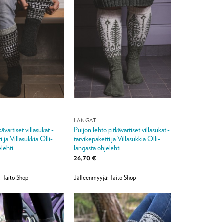
LANGAT
ävartiset villasukat -
Puijon lehto pitkävartiset villasukat -
i ja Villasukkia Olli-
tarvikepaketti ja Villasukkia Olli-
elehti
langasta ohjelehti
26,70
€
: Taito Shop
Jälleenmyyjä: Taito Shop