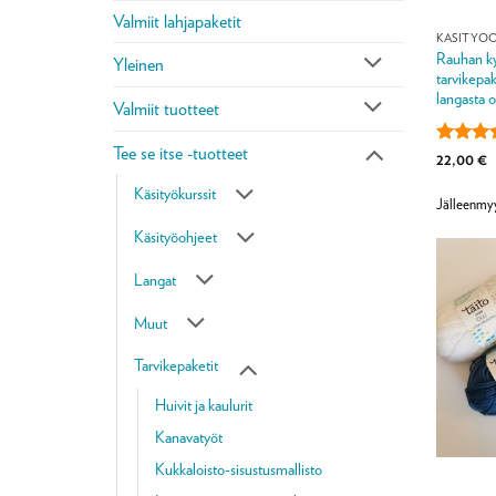
Valmiit lahjapaketit
KÄSITYÖ
Rauhan ky
Yleinen
tarvikepak
langasta o
Valmiit tuotteet
Tee se itse -tuotteet
Arvoste
22,00
€
tuotteest
4.4
/ 5
Käsityökurssit
Jälleenmyy
Käsityöohjeet
Langat
Muut
Tarvikepaketit
Huivit ja kaulurit
Kanavatyöt
Kukkaloisto-sisustusmallisto