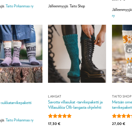
4
/ 5
tuotteesta:
yjä:
Taito Pirkanmaa ry
Jälleenmyyjä: Taito Shop
4
/ 5
Jälleenmyyjä
ry
LANGAT
TAITO SHOP
Savotta villasukat -tarvikepaketti ja
Metsän omen
-sukkatarvikepaketti
Villasukkia Olli-langasta ohjelehti
tarvikepakett
yjä:
Taito Pirkanmaa ry
Arvostelu
Arvostelu
17,30
€
27,00
€
tuotteesta:
5
tuotteesta