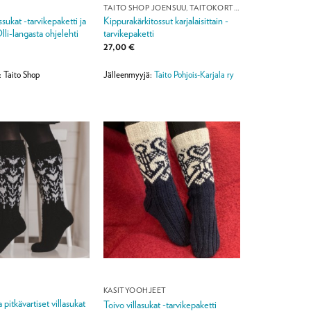
TAITO SHOP JOENSUU, TAITOKORTTELI
sukat -tarvikepaketti ja
Kippurakärkitossut karjalaisittain -
lli-langasta ohjelehti
tarvikepaketti
27,00
€
: Taito Shop
Jälleenmyyjä:
Taito Pohjois-Karjala ry
KÄSITYÖOHJEET
pitkävartiset villasukat
Toivo villasukat -tarvikepaketti