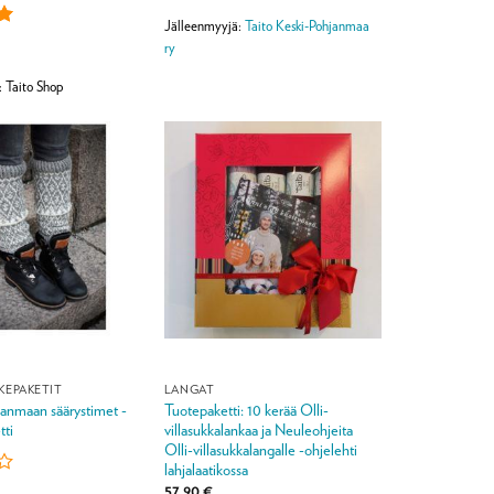
Jälleenmyyjä:
Taito Keski-Pohjanmaa
ry
:
5
: Taito Shop
KEPAKETIT
LANGAT
janmaan säärystimet -
Tuotepaketti: 10 kerää Olli-
tti
villasukkalankaa ja Neuleohjeita
Olli-villasukkalangalle -ohjelehti
lahjalaatikossa
57,90
€