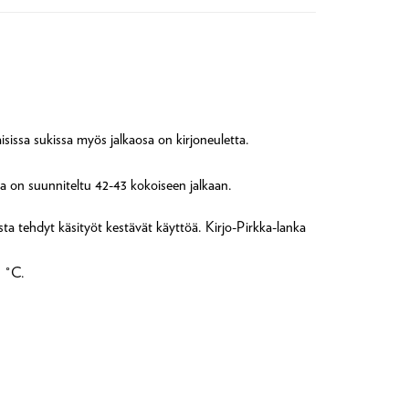
sissa sukissa myös jalkaosa on kirjoneuletta.
ka on suunniteltu 42-43 kokoiseen jalkaan.
sta tehdyt käsityöt kestävät käyttöä. Kirjo-Pirkka-lanka
0 °C.