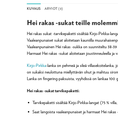
KUVAUS
ARVIOT (0)
Hei rakas -sukat teille molemmi
Hei rakas sukat -tarvikepaketti sisältää Kirjo-Pirkka-la
Vaaleanpunaiset sukat aloitetaan kauniilla muurahaisenpo
Vaaleanpunainen Hei rakas -sukka on suunniteltu 38-39 
Harmaat Hei rakas -sukat aloitetaan joustinneuleella ja 
Kirjo-Pirkka
-lanka on pehmeä ja sileä villasekoitelanka, 
on sukaksi neulottuna miellyttävän ohut ja mahtuu sir
Lanka on fingering-paksuista, vyyhdissä on lankaa 100 
Hei rakas -sukat tarvikepaketti:
Tarvikepaketti sisältää Kirjo-Pirkka-langat (75 % villa
Saat langoista vaaleanpunaiset ja harmaat Hei rakas 