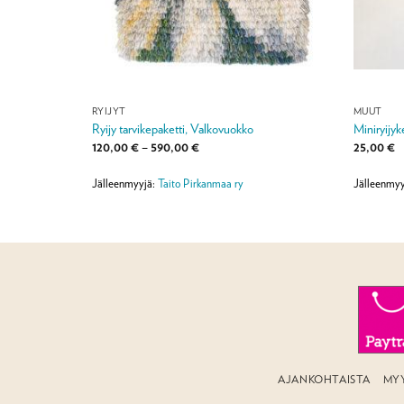
RYIJYT
MUUT
Ryijy tarvikepaketti, Valkovuokko
Miniryijyk
Hintaluokka:
120,00
€
–
590,00
€
25,00
€
120,00 €
-
590,00 €
y
Jälleenmyyjä:
Taito Pirkanmaa ry
Jälleenmyy
AJANKOHTAISTA
MY