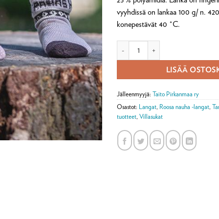
vyyhdissä on lankaa 100 g/ n. 42
konepestävät 40 °C.
Hei rakas -sukkatarvikepaketti mää
LISÄÄ OSTOS
Jälleenmyyjä:
Taito Pirkanmaa ry
Osastot:
Langat
,
Roosa nauha -langat
,
Ta
tuotteet
,
Villasukat