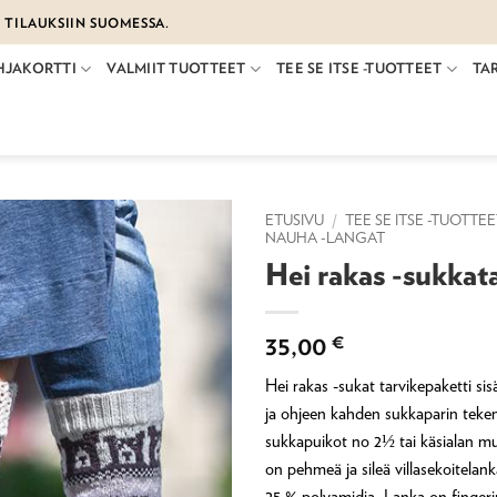
€ TILAUKSIIN SUOMESSA.
HJAKORTTI
VALMIIT TUOTTEET
TEE SE ITSE -TUOTTEET
TA
ETUSIVU
/
TEE SE ITSE -TUOTTE
NAUHA -LANGAT
Hei rakas -sukkat
35,00
€
Hei rakas -sukat tarvikepaketti sis
ja ohjeen kahden sukkaparin tekemi
sukkapuikot no 2½ tai käsialan mu
on pehmeä ja sileä villasekoitelank
25 % polyamidia. Lanka on fingeri