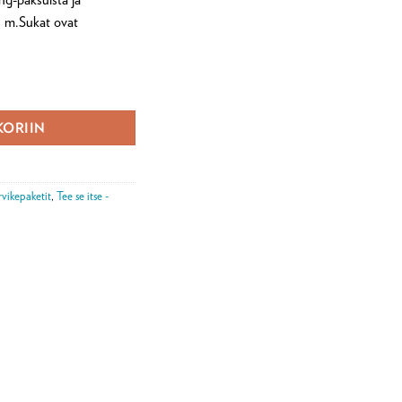
0 m.Sukat ovat
rä
KORIIN
rvikepaketit
,
Tee se itse -