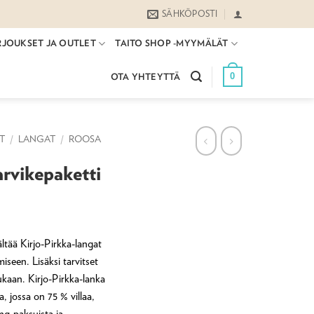
SÄHKÖPOSTI
RJOUKSET JA OUTLET
TAITO SHOP -MYYMÄLÄT
0
OTA YHTEYTTÄ
ET
/
LANGAT
/
ROOSA
arvikepaketti
ältää Kirjo-Pirkka-langat
seen. Lisäksi tarvitset
kaan. Kirjo-Pirkka-lanka
a, jossa on 75 % villaa,
ng-paksuista ja