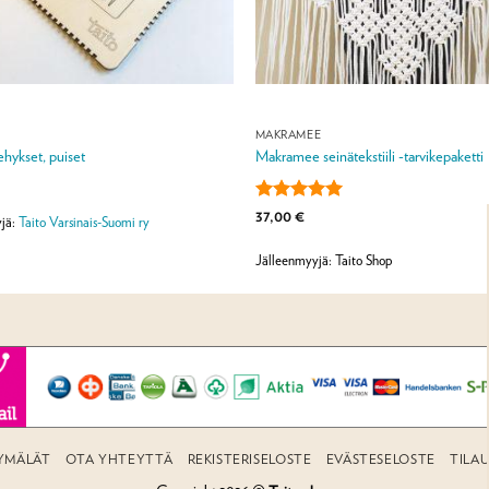
MAKRAMEE
ehykset, puiset
Makramee seinätekstiili -tarvikepaketti
Arvostelu
37,00
€
jä:
Taito Varsinais-Suomi ry
tuotteesta:
5
/ 5
Jälleenmyyjä: Taito Shop
YMÄLÄT
OTA YHTEYTTÄ
REKISTERISELOSTE
EVÄSTESELOSTE
TILA