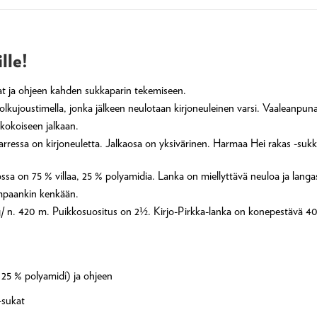
lle!
ngat ja ohjeen kahden sukkaparin tekemiseen.
lkujoustimella, jonka jälkeen neulotaan kirjoneuleinen varsi. Vaaleanpunai
kokoiseen jalkaan.
varressa on kirjoneuletta. Jalkaosa on yksivärinen. Harmaa Hei rakas -suk
jossa on 75 % villaa, 25 % polyamidia. Lanka on miellyttävä neuloa ja langa
ompaankin kenkään.
g/ n. 420 m. Puikkosuositus on 2½. Kirjo-Pirkka-lanka on konepestävä 4
, 25 % polyamidi) ja ohjeen
-sukat