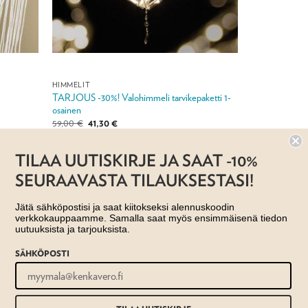
HIMMELIT
TARJOUS -30%! Valohimmeli tarvikepaketti 1-
osainen
Alkuperäinen
Nykyinen
59,00
€
41,30
€
hinta
hinta
oli:
on:
59,00 €.
41,30 €.
Jälleenmyyjä: Taito Shop
TILAA UUTISKIRJE JA SAAT -10%
SEURAAVASTA TILAUKSESTASI!
Jätä sähköpostisi ja saat kiitokseksi alennuskoodin
verkkokauppaamme. Samalla saat myös ensimmäisenä tiedon
uutuuksista ja tarjouksista.
SÄHKÖPOSTI
US- JA TOIMITUSEHDOT