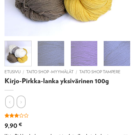
ETUSIVU
/
TAITO SHOP -MYYMÄLÄT
/
TAITO SHOP TAMPERE
Kirjo-Pirkka-lanka yksivärinen 100g
Arvio
1
9,90
€
3
5:stä
perustuen