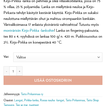
Kirjo-Pirkka -lanka on pehmeä ja sileä villasekoitelanka, jossa on 75
asiakkaan
arvotukseen.
% villaa, 25 % polyamidia. Lanka on miellyttävä neuloa ja Kirjo-
Pirkasta tehdyt käsityöt kestävät käyttöä. Kirjo-Pirkka on sukaksi
neulottuna miellyttävän ohut ja mahtuu sirompaankin kenkään.
Värivalikoimassa 17 erilaista yksiväristä vaihtoehtoa! Tutustu myös
monivärisiin Kirjo-Pirkka -lankoihin
! Lanka on fingering-paksuista,
tex 80 x 4, vyyhdissä on lankaa 100 g/ n. 420 m. Puikkosuositus on
2½. Kirjo-Pirkka on konepestävä 40 °C.
Väri
Kirjo-Pirkka-lanka yksivärinen 100g määrä
LISÄÄ OSTOSKORIIN
Jälleenmyyjä:
Taito Pirkanmaa ry
Osastot:
Langat
,
Pirkka-lanka
,
Roosa nauha -langat
,
Taito Pirkanmaa
,
Taito Shop
Tampere
,
Tee se itse -tuotteet