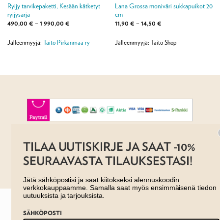
Ryijy tarvikepaketti, Kesään kätketyt
Lana Grossa moniväri sukkapuikot 20
ryijysarja
cm
Hintaluokka:
Hintaluokka:
490,00
€
–
1 990,00
€
11,90
€
–
14,50
€
490,00 €
11,90 €
-
-
1
14,50 €
Jälleenmyyjä:
Taito Pirkanmaa ry
Jälleenmyyjä: Taito Shop
990,00 €
AJANKOHTAISTA
MYYMÄLÄT
OTA YHTEYTTÄ
REKISTERISELOSTE
EVÄSTESELOSTE
TILAA UUTISKIRJE JA SAAT -10%
TILAUS- JA TOIMITUSEHDOT
SEURAAVASTA TILAUKSESTASI!
Copyright 2026 ©
Taito shop
Jätä sähköpostisi ja saat kiitokseksi alennuskoodin
verkkokauppaamme. Samalla saat myös ensimmäisenä tiedon
uutuuksista ja tarjouksista.
SÄHKÖPOSTI