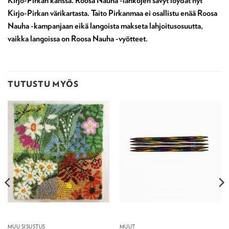
Kirjo-Pirkan kanssa. Roosa Nauha -lankojen sävyt löydät nyt
Kirjo-Pirkan värikartasta. Taito Pirkanmaa ei osallistu enää Roosa
Nauha -kampanjaan eikä langoista makseta lahjoitusosuutta,
vaikka langoissa on Roosa Nauha -vyötteet.
TUTUSTU MYÖS
MUU SISUSTUS
MUUT