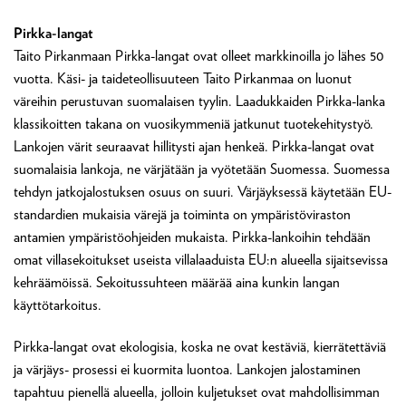
Pirkka-langat
Taito Pirkanmaan Pirkka-langat ovat olleet markkinoilla jo lähes 50
vuotta. Käsi- ja taideteollisuuteen Taito Pirkanmaa on luonut
väreihin perustuvan suomalaisen tyylin. Laadukkaiden Pirkka-lanka
klassikoitten takana on vuosikymmeniä jatkunut tuotekehitystyö.
Lankojen värit seuraavat hillitysti ajan henkeä. Pirkka-langat ovat
suomalaisia lankoja, ne värjätään ja vyötetään Suomessa. Suomessa
tehdyn jatkojalostuksen osuus on suuri. Värjäyksessä käytetään EU-
standardien mukaisia värejä ja toiminta on ympäristöviraston
antamien ympäristöohjeiden mukaista. Pirkka-lankoihin tehdään
omat villasekoitukset useista villalaaduista EU:n alueella sijaitsevissa
kehräämöissä. Sekoitussuhteen määrää aina kunkin langan
käyttötarkoitus.
Pirkka-langat ovat ekologisia, koska ne ovat kestäviä, kierrätettäviä
ja värjäys- prosessi ei kuormita luontoa. Lankojen jalostaminen
tapahtuu pienellä alueella, jolloin kuljetukset ovat mahdollisimman