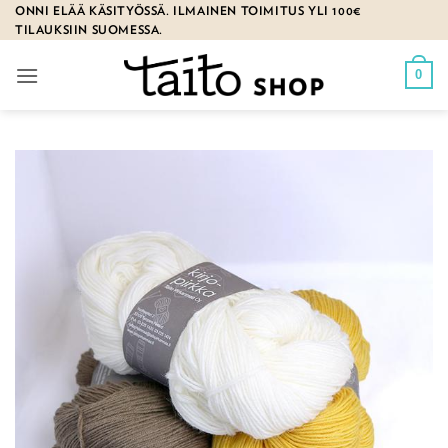
Skip
ONNI ELÄÄ KÄSITYÖSSÄ. ILMAINEN TOIMITUS YLI 100€
TILAUKSIIN SUOMESSA.
to
content
0