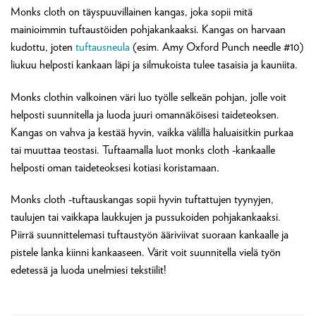
Monks cloth on täyspuuvillainen kangas, joka sopii mitä
mainioimmin tuftaustöiden pohjakankaaksi. Kangas on harvaan
kudottu, joten
tuftausneula
(esim. Amy Oxford Punch needle #10)
liukuu helposti kankaan läpi ja silmukoista tulee tasaisia ja kauniita.
Monks clothin valkoinen väri luo työlle selkeän pohjan, jolle voit
helposti suunnitella ja luoda juuri omannäköisesi taideteoksen.
Kangas on vahva ja kestää hyvin, vaikka välillä haluaisitkin purkaa
tai muuttaa teostasi. Tuftaamalla luot monks cloth -kankaalle
helposti oman taideteoksesi kotiasi koristamaan.
Monks cloth -tuftauskangas sopii hyvin tuftattujen tyynyjen,
taulujen tai vaikkapa laukkujen ja pussukoiden pohjakankaaksi.
Piirrä suunnittelemasi tuftaustyön ääriviivat suoraan kankaalle ja
pistele lanka kiinni kankaaseen. Värit voit suunnitella vielä työn
edetessä ja luoda unelmiesi tekstiilit!