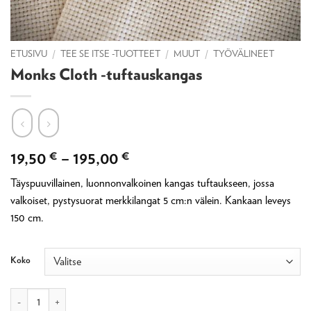
ETUSIVU
/
TEE SE ITSE -TUOTTEET
/
MUUT
/
TYÖVÄLINEET
Monks Cloth -tuftauskangas
Hintaluokka:
19,50
€
–
195,00
€
19,50 €
Täyspuuvillainen, luonnonvalkoinen kangas tuftaukseen, jossa
-
valkoiset, pystysuorat merkkilangat 5 cm:n välein. Kankaan leveys
195,00 €
150 cm.
Koko
Monks Cloth -tuftauskangas määrä