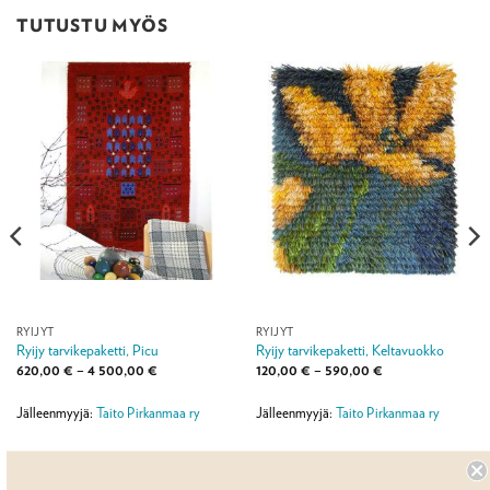
TUTUSTU MYÖS
RYIJYT
RYIJYT
Ryijy tarvikepaketti, Picu
Ryijy tarvikepaketti, Keltavuokko
Hintaluokka:
Hintaluokka:
620,00
€
–
4 500,00
€
120,00
€
–
590,00
€
620,00 €
120,00 €
-
-
4
590,00 €
Jälleenmyyjä:
Taito Pirkanmaa ry
Jälleenmyyjä:
Taito Pirkanmaa ry
500,00 €