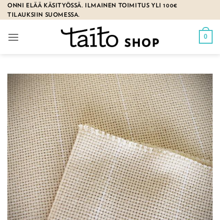
Skip
ONNI ELÄÄ KÄSITYÖSSÄ. ILMAINEN TOIMITUS YLI 100€
TILAUKSIIN SUOMESSA.
to
content
0