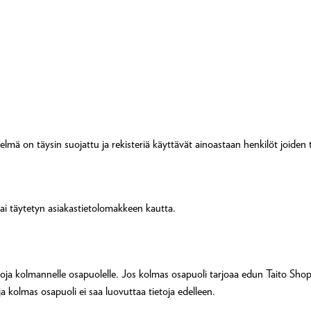
stelmä on täysin suojattu ja rekisteriä käyttävät ainoastaan henkilöt joid
 tai täytetyn asiakastietolomakkeen kautta.
a kolmannelle osapuolelle. Jos kolmas osapuoli tarjoaa edun Taito Shop-as
ja kolmas osapuoli ei saa luovuttaa tietoja edelleen.