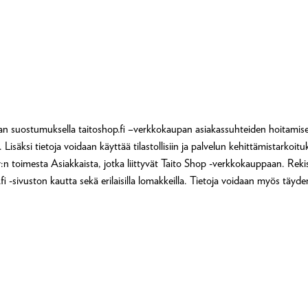
kaan suostumuksella taitoshop.fi –verkkokaupan asiakassuhteiden hoitamise
Lisäksi tietoja voidaan käyttää tilastollisiin ja palvelun kehittämistarkoitu
n toimesta Asiakkaista, jotka liittyvät Taito Shop -verkkokauppaan. Rekist
i -sivuston kautta sekä erilaisilla lomakkeilla. Tietoja voidaan myös täydent