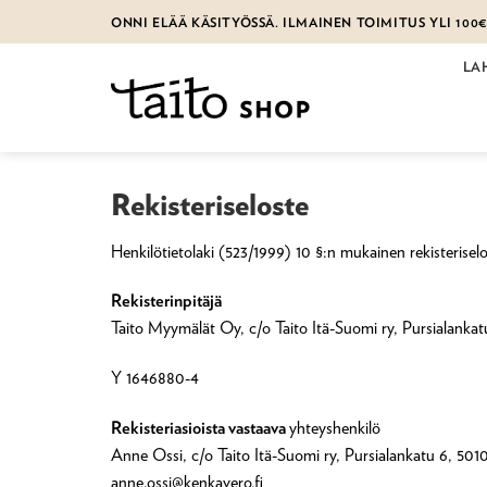
Skip
ONNI ELÄÄ KÄSITYÖSSÄ. ILMAINEN TOIMITUS YLI 100
to
content
LA
Rekisteriseloste
Henkilötietolaki (523/1999) 10 §:n mukainen rekisteriselo
Rekisterinpitäjä
Taito Myymälät Oy, c/o Taito Itä-Suomi ry, Pursialankat
Y 1646880-4
Rekisteriasioista vastaava
yhteyshenkilö
Anne Ossi, c/o Taito Itä-Suomi ry, Pursialankatu 6, 50
anne.ossi@kenkavero.fi