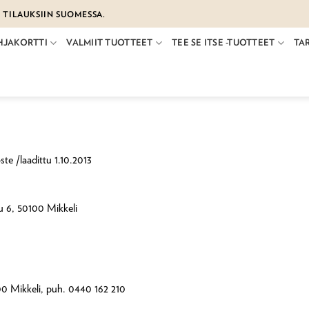
€ TILAUKSIIN SUOMESSA.
HJAKORTTI
VALMIIT TUOTTEET
TEE SE ITSE -TUOTTEET
TA
ste /laadittu 1.10.2013
u 6, 50100 Mikkeli
100 Mikkeli, puh. 0440 162 210