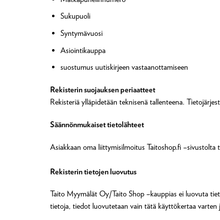
Sukupuoli
Syntymävuosi
Asiointikauppa
suostumus uutiskirjeen vastaanottamiseen
Rekisterin suojauksen periaatteet
Rekisteriä ylläpidetään teknisenä tallenteena. Tietojärje
Säännönmukaiset tietolähteet
Asiakkaan oma liittymisilmoitus Taitoshop.fi –sivustolta
Rekisterin tietojen luovutus
Taito Myymälät Oy/Taito Shop –kauppias ei luovuta tietoj
tietoja, tiedot luovutetaan vain tätä käyttökertaa varten 