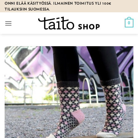
Skip
ONNI ELÄÄ KÄSITYÖSSÄ. ILMAINEN TOIMITUS YLI 100€
TILAUKSIIN SUOMESSA.
to
content
0