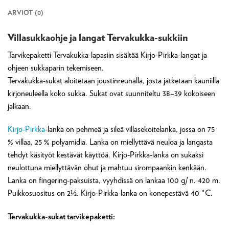
ARVIOT (0)
Villasukkaohje ja langat Tervakukka-sukkiin
Tarvikepaketti Tervakukka-lapasiin sisältää Kirjo-Pirkka-langat ja
ohjeen sukkaparin tekemiseen.
Tervakukka-sukat aloitetaan joustinreunalla, josta jatketaan kauniilla
kirjoneuleella koko sukka. Sukat ovat suunniteltu 38–39 kokoiseen
jalkaan.
Kirjo-Pirkka
-lanka on pehmeä ja sileä villasekoitelanka, jossa on 75
% villaa, 25 % polyamidia. Lanka on miellyttävä neuloa ja langasta
tehdyt käsityöt kestävät käyttöä. Kirjo-Pirkka-lanka on sukaksi
neulottuna miellyttävän ohut ja mahtuu sirompaankin kenkään.
Lanka on fingering-paksuista, vyyhdissä on lankaa 100 g/ n. 420 m.
Puikkosuositus on 2½. Kirjo-Pirkka-lanka on konepestävä 40 °C.
Tervakukka-sukat tarvikepaketti: