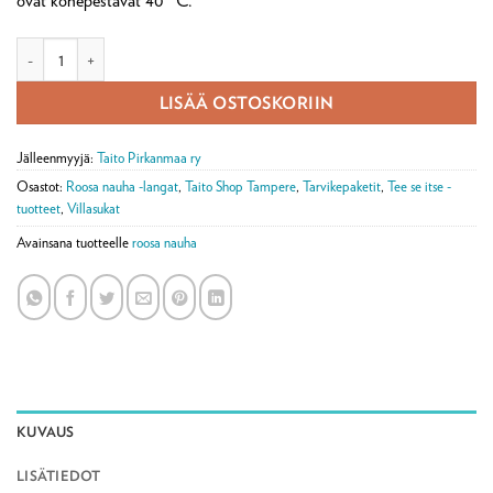
ovat konepestävät 40 °C.
Tervakukka-sukkatarvikepaketti määrä
LISÄÄ OSTOSKORIIN
Jälleenmyyjä:
Taito Pirkanmaa ry
Osastot:
Roosa nauha -langat
,
Taito Shop Tampere
,
Tarvikepaketit
,
Tee se itse -
tuotteet
,
Villasukat
Avainsana tuotteelle
roosa nauha
KUVAUS
LISÄTIEDOT