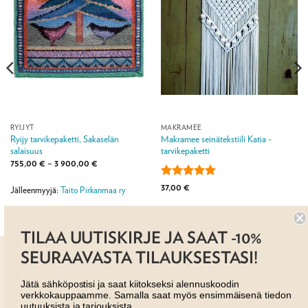
RYIJYT
MAKRAMEE
Ryijy tarvikepaketti, Sakaselän
Makramee seinätekstiili Katia -
salaisuus
tarvikepaketti
Hintaluokka:
755,00
€
–
3 900,00
€
755,00 €
-
Arvostelu
37,00
€
3
Jälleenmyyjä:
Taito Pirkanmaa ry
tuotteesta:
5
900,00 €
/ 5
Jälleenmyyjä: Taito Shop
TILAA UUTISKIRJE JA SAAT -10%
SEURAAVASTA TILAUKSESTASI!
Jätä sähköpostisi ja saat kiitokseksi alennuskoodin
verkkokauppaamme. Samalla saat myös ensimmäisenä tiedon
uutuuksista ja tarjouksista.