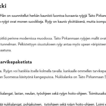
kki
 Hän on suunnitellut herkän kauniisti luontoa kuvaavia ryijyjä Taito Pirkan
kko-ryijyt ovat monen suosikkeja. Ryijy on kaunis yksittäisenä, mutta isompaa
u pitkä perinne modernissa muodossa. Taito Pirkanmaan ryijyjen mallit ovat 
 tunnelman. Pelkistettyyn sisustukseen ryijy antaa myös upean väripisteen
 saatuna.
 tarvikepaketista
Ryijyn voi hankkia itselle kolmella tavalla: kankaalle ommellen tarvikepa
aan Suomessa käsityönä kangaspuissa. Nukkalanka on Taito Pirkanmaan Si
kalangat, lastan, neulan, työohjeen sekä ryijyn hoito-ohjeen. Toimitusaika:
tää nukkalangat, pohjakuteen, työohjeen sekä ryijyn hoito-ohjeen. Loimi ei s