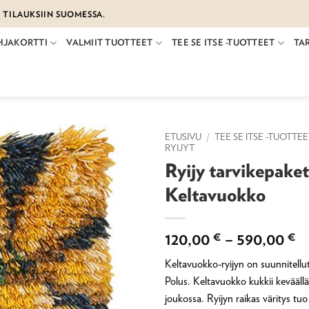
€ TILAUKSIIN SUOMESSA.
HJAKORTTI
VALMIIT TUOTTEET
TEE SE ITSE -TUOTTEET
TA
ETUSIVU
/
TEE SE ITSE -TUOTTE
RYIJYT
Ryijy tarvikepaket
Keltavuokko
H
120,00
€
–
590,00
€
1
Keltavuokko-ryijyn on suunnitellu
-
Polus. Keltavuokko kukkii kevääll
5
joukossa. Ryijyn raikas väritys t