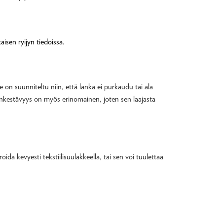
isen ryijyn tiedoissa.
e on suunniteltu niin, että lanka ei purkaudu tai ala
värinkestävyys on myös erinomainen, joten sen laajasta
da kevyesti tekstiilisuulakkeella, tai sen voi tuulettaa