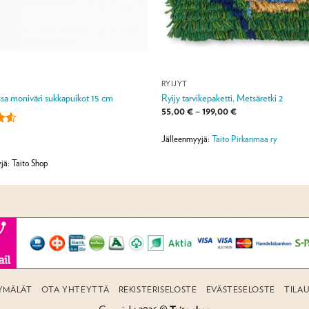
RYIJYT
sa moniväri sukkapuikot 15 cm
Ryijy tarvikepaketti, Metsäretki 2
Hintaluokka:
55,00
€
–
199,00
€
55,00 €
-
u
199,00 €
Jälleenmyyjä:
Taito Pirkanmaa ry
a:
jä: Taito Shop
YMÄLÄT
OTA YHTEYTTÄ
REKISTERISELOSTE
EVÄSTESELOSTE
TILA