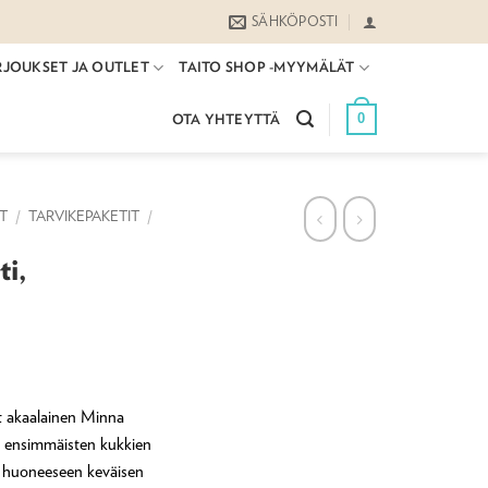
SÄHKÖPOSTI
RJOUKSET JA OUTLET
TAITO SHOP -MYYMÄLÄT
0
OTA YHTEYTTÄ
ET
/
TARVIKEPAKETIT
/
ti,
intaluokka:
20,00 €
t akaalainen Minna
ä ensimmäisten kukkien
90,00 €
uo huoneeseen keväisen