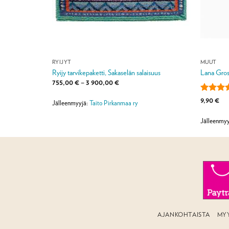
RYIJYT
MUUT
Ryijy tarvikepaketti, Sakaselän salaisuus
Lana Gros
Hintaluokka:
755,00
€
–
3 900,00
€
755,00 €
-
Arvostel
9,90
€
3
Jälleenmyyjä:
Taito Pirkanmaa ry
tuotteest
900,00 €
4.5
/ 5
Jälleenmyy
AJANKOHTAISTA
MY