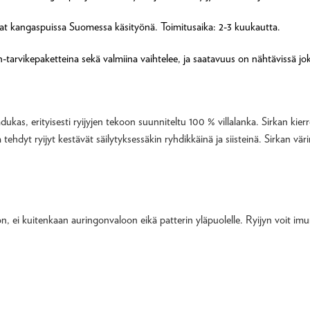
ovat kangaspuissa Suomessa käsityönä. Toimitusaika: 2-3 kuukautta.
tarvikepaketteina sekä valmiina vaihtelee, ja saatavuus on nähtävissä joka
ukas, erityisesti ryijyjen tekoon suunniteltu 100 % villalanka. Sirkan kierr
ta tehdyt ryijyt kestävät säilytyksessäkin ryhdikkäinä ja siisteinä. Sirkan 
 ei kuitenkaan auringonvaloon eikä patterin yläpuolelle. Ryijyn voit imuroi