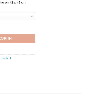
oko on 42 x 45 cm.
määrä
KORIIN
e -tuotteet