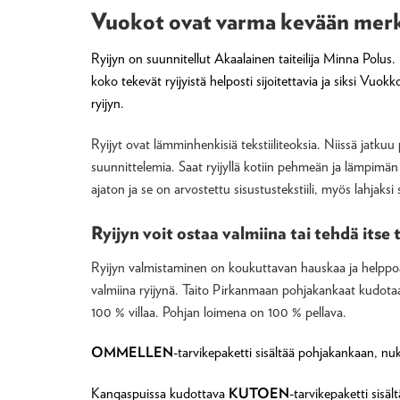
Vuokot ovat varma kevään mer
Ryijyn on suunnitellut Akaalainen taiteilija Minna Polus.
koko tekevät ryijyistä helposti sijoitettavia ja siksi Vuo
ryijyn.
Ryijyt ovat lämminhenkisiä tekstiiliteoksia. Niissä jatku
suunnittelemia. Saat ryijyllä kotiin pehmeän ja lämpimän
ajaton ja se on arvostettu sisustustekstiili, myös lahjaksi
Ryijyn voit ostaa valmiina tai tehdä itse
Ryijyn valmistaminen on koukuttavan hauskaa ja helppoa. 
valmiina ryijynä. Taito Pirkanmaan pohjakankaat kudot
100 % villaa. Pohjan loimena on 100 % pellava.
OMMELLEN
-tarvikepaketti sisältää pohjakankaan, nuk
Kangaspuissa kudottava
KUTOEN
-tarvikepaketti sisäl