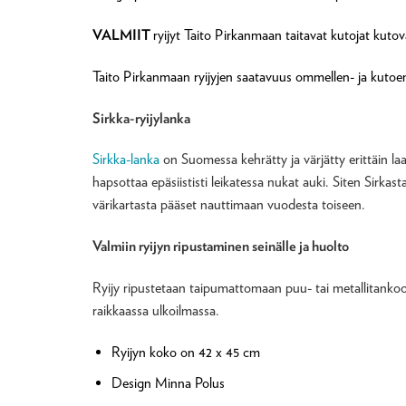
VALMIIT
ryijyt Taito Pirkanmaan taitavat kutojat kut
Taito Pirkanmaan ryijyjen saatavuus ommellen- ja kutoen-
Sirkka-ryijylanka
Sirkka-lanka
on Suomessa kehrätty ja värjätty erittäin laad
hapsottaa epäsiististi leikatessa nukat auki. Siten Sirkas
värikartasta pääset nauttimaan vuodesta toiseen.
Valmiin ryijyn ripustaminen seinälle ja huolto
Ryijy ripustetaan taipumattomaan puu- tai metallitankoon,
raikkaassa ulkoilmassa.
Ryijyn koko on 42 x 45 cm
Design Minna Polus