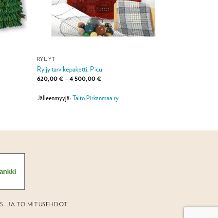
RYIJYT
Ryijy tarvikepaketti, Picu
Hintaluokka:
620,00
€
–
4 500,00
€
620,00 €
-
4
Jälleenmyyjä:
Taito Pirkanmaa ry
500,00 €
US- JA TOIMITUSEHDOT