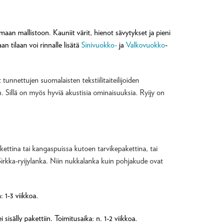
maan mallistoon. Kauniit värit, hienot sävytykset ja pieni
n tilaan voi rinnalle lisätä
Sinivuokko-
ja
Valkovuokko
-
tunnettujen suomalaisten tekstiilitaiteilijoiden
. Sillä on myös hyviä akustisia ominaisuuksia. Ryijy on
kettina tai kangaspuissa kutoen tarvikepakettina, tai
rkka-ryijylanka. Niin nukkalanka kuin pohjakude ovat
 1-3 viikkoa.
isälly pakettiin. Toimitusaika: n. 1-2 viikkoa.