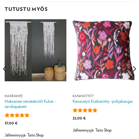
TUTUSTU MYÖS
MAKRAMEE
KANAVATYÖT
Makramee seinätekstiili Kukat -
Kanavatyö Kukkaniitty -pohjakangas
tarvikepaketti
Arvostelu
22,00
€
tuotteesta:
5
Arvostelu
37,00
€
/ 5
tuotteesta:
5
Jälleenmyyjä: Taito Shop
/ 5
Jälleenmyyjä: Taito Shop