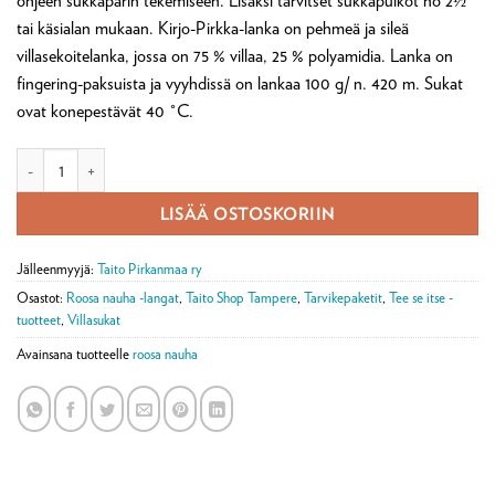
ohjeen sukkaparin tekemiseen. Lisäksi tarvitset sukkapuikot no 2½
tai käsialan mukaan. Kirjo-Pirkka-lanka on pehmeä ja sileä
villasekoitelanka, jossa on 75 % villaa, 25 % polyamidia. Lanka on
fingering-paksuista ja vyyhdissä on lankaa 100 g/ n. 420 m. Sukat
ovat konepestävät 40 °C.
Höyhensade-sukkatarvikepaketti määrä
LISÄÄ OSTOSKORIIN
Jälleenmyyjä:
Taito Pirkanmaa ry
Osastot:
Roosa nauha -langat
,
Taito Shop Tampere
,
Tarvikepaketit
,
Tee se itse -
tuotteet
,
Villasukat
Avainsana tuotteelle
roosa nauha