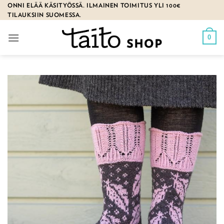
Skip
ONNI ELÄÄ KÄSITYÖSSÄ. ILMAINEN TOIMITUS YLI 100€
TILAUKSIIN SUOMESSA.
to
content
0