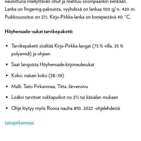
neulottuna miellyttävän ohut ja mahtuu sirompaankin kenkään.
Lanka on fingering-paksuista, vyyhdissä on lankaa 100 g/ n. 420 m.
Puikkosuositus on 2½. Kirjo-Pirkka-lanka on konepestävä 40 °C.
Höyhensade-sukat tarvikepaketti:
Tarvikepaketti sisältää Kirjo-Pirkka-langat (75 % villa, 25 %
polyamidi) ja ohjeen
Saat langoista Höyhensade-kirjoneulesukat
Koko: naisen koko (38–39)
Malli: Taito Pirkanmaa, Titta Järvensivu
Lisäksi tarvitset sukkapuikot no 2½ tai käsialan mukaan
Ohje löytyy myös Roosa nauha #10, 2022 -ohjelehdestä
taitopirkanmaa