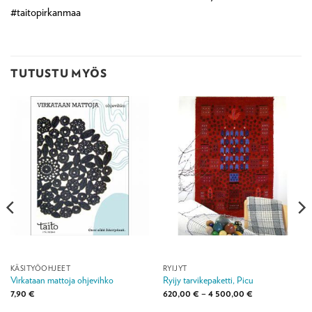
#taitopirkanmaa
TUTUSTU MYÖS
KÄSITYÖOHJEET
RYIJYT
Virkataan mattoja ohjevihko
Ryijy tarvikepaketti, Picu
Hintaluokka:
7,90
€
620,00
€
–
4 500,00
€
620,00 €
-