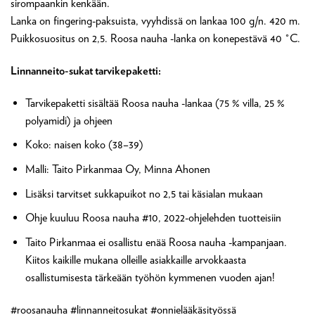
sirompaankin kenkään.
Lanka on fingering-paksuista, vyyhdissä on lankaa 100 g/n. 420 m.
Puikkosuositus on 2,5. Roosa nauha -lanka on konepestävä 40 °C.
Linnanneito-sukat tarvikepaketti:
Tarvikepaketti sisältää Roosa nauha -lankaa (75 % villa, 25 %
polyamidi) ja ohjeen
Koko: naisen koko (38–39)
Malli: Taito Pirkanmaa Oy, Minna Ahonen
Lisäksi tarvitset sukkapuikot no 2,5 tai käsialan mukaan
Ohje kuuluu Roosa nauha #10, 2022-ohjelehden tuotteisiin
Taito Pirkanmaa ei osallistu enää Roosa nauha -kampanjaan.
Kiitos kaikille mukana olleille asiakkaille arvokkaasta
osallistumisesta tärkeään työhön kymmenen vuoden ajan!
#roosanauha #linnanneitosukat #onnielääkäsityössä