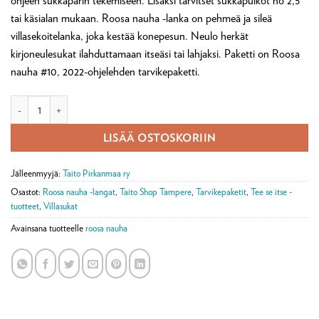
ohjeen sukkaparin tekemiseen. Lisäksi tarvitset sukkapuikot no 2,5
tai käsialan mukaan. Roosa nauha -lanka on pehmeä ja sileä
villasekoitelanka, joka kestää konepesun. Neulo herkät
kirjoneulesukat ilahduttamaan itseäsi tai lahjaksi. Paketti on Roosa
nauha #10, 2022-ohjelehden tarvikepaketti.
Linnanneito-sukkatarvikepaketti määrä
LISÄÄ OSTOSKORIIN
Jälleenmyyjä:
Taito Pirkanmaa ry
Osastot:
Roosa nauha -langat
,
Taito Shop Tampere
,
Tarvikepaketit
,
Tee se itse -
tuotteet
,
Villasukat
Avainsana tuotteelle
roosa nauha