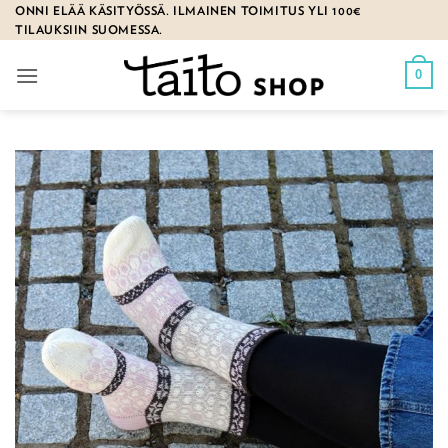
Skip
ONNI ELÄÄ KÄSITYÖSSÄ. ILMAINEN TOIMITUS YLI 100€
TILAUKSIIN SUOMESSA.
to
content
0