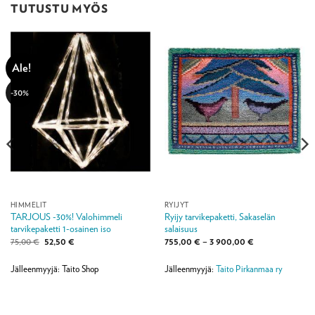
TUTUSTU MYÖS
Ale!
-30%
HIMMELIT
RYIJYT
TARJOUS -30%! Valohimmeli
Ryijy tarvikepaketti, Sakaselän
tarvikepaketti 1-osainen iso
salaisuus
Alkuperäinen
Nykyinen
Hintaluokka:
75,00
€
52,50
€
755,00
€
–
3 900,00
€
hinta
hinta
755,00 €
oli:
on:
-
75,00 €.
52,50 €.
3
Jälleenmyyjä: Taito Shop
Jälleenmyyjä:
Taito Pirkanmaa ry
900,00 €