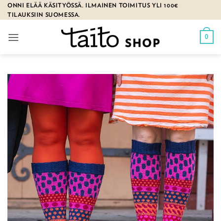
Skip
ONNI ELÄÄ KÄSITYÖSSÄ. ILMAINEN TOIMITUS YLI 100€
TILAUKSIIN SUOMESSA.
to
content
0