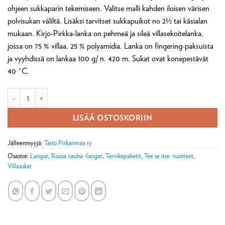
ohjeen sukkaparin tekemiseen. Valitse malli kahden iloisen värisen
polvisukan väliltä. Lisäksi tarvitset sukkapuikot no 2½ tai käsialan
mukaan. Kirjo-Pirkka-lanka on pehmeä ja sileä villasekoitelanka,
jossa on 75 % villaa, 25 % polyamidia. Lanka on fingering-paksuista
ja vyyhdissä on lankaa 100 g/ n. 420 m. Sukat ovat konepestävät
40 °C.
Klaara/Kreetta-sukkatarvikepaketti määrä
LISÄÄ OSTOSKORIIN
Jälleenmyyjä:
Taito Pirkanmaa ry
Osastot:
Langat
,
Roosa nauha -langat
,
Tarvikepaketit
,
Tee se itse -tuotteet
,
Villasukat