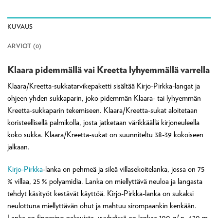
KUVAUS
ARVIOT (0)
Klaara pidemmällä vai Kreetta lyhyemmällä varrella
Klaara/Kreetta-sukkatarvikepaketti sisältää Kirjo-Pirkka-langat ja
ohjeen yhden sukkaparin, joko pidemmän Klaara- tai lyhyemmän
Kreetta-sukkaparin tekemiseen. Klaara/Kreetta-sukat aloitetaan
koristeellisellä palmikolla, josta jatketaan värikkäällä kirjoneuleella
koko sukka. Klaara/Kreetta-sukat on suunniteltu 38-39 kokoiseen
jalkaan.
Kirjo-Pirkka
-lanka on pehmeä ja sileä villasekoitelanka, jossa on 75
% villaa, 25 % polyamidia. Lanka on miellyttävä neuloa ja langasta
tehdyt käsityöt kestävät käyttöä. Kirjo-Pirkka-lanka on sukaksi
neulottuna miellyttävän ohut ja mahtuu sirompaankin kenkään.
Lanka on fingering-paksuista, vyyhdissä on lankaa 100 g/ n. 420 m.