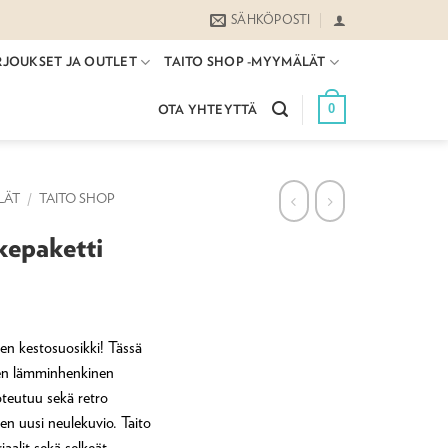
SÄHKÖPOSTI
RJOUKSET JA OUTLET
TAITO SHOP -MYYMÄLÄT
0
OTA YHTEYTTÄ
LÄT
/
TAITO SHOP
kepaketti
ien kestosuosikki! Tässä
nen lämminhenkinen
oteutuu sekä retro
nen uusi neulekuvio. Taito
iaalit sekä selkeät