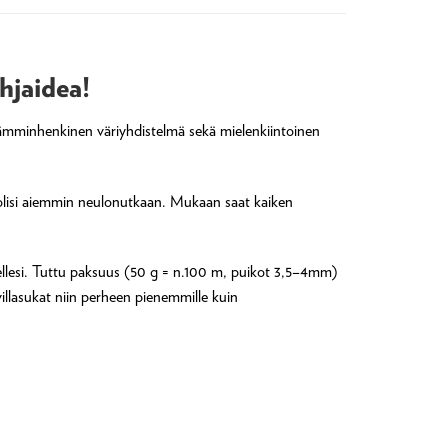
ahjaidea!
ro lämminhenkinen väriyhdistelmä sekä mielenkiintoinen
et olisi aiemmin neulonutkaan. Mukaan saat kaiken
eisellesi. Tuttu paksuus (50 g = n.100 m, puikot 3,5–4mm)
llasukat niin perheen pienemmille kuin