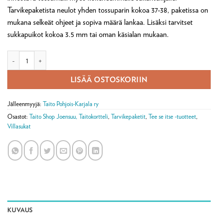
Tarvikepaketista neulot yhden tossuparin kokoa 37-38, paketissa on
mukana selkeät ohjeet ja sopiva määrä lankaa. Lisäksi tarvitset
sukkapuikot kokoa 3.5 mm tai oman käsialan mukaan.
Kippurakärkitossut karjalaisittain -tarvikepaketti määrä
LISÄÄ OSTOSKORIIN
Jälleenmyyjä:
Taito Pohjois-Karjala ry
Osastot:
Taito Shop Joensuu, Taitokortteli
,
Tarvikepaketit
,
Tee se itse -tuotteet
,
Villasukat
KUVAUS