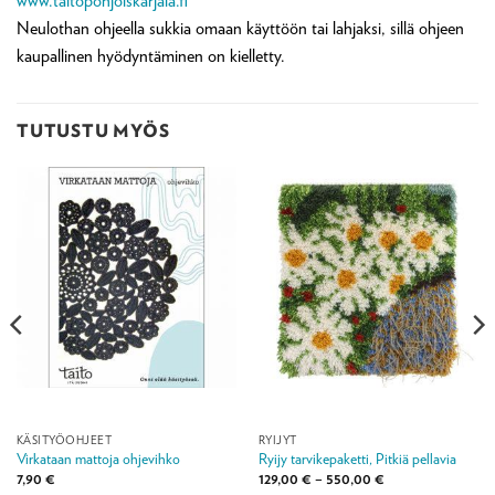
www.taitopohjoiskarjala.fi
Neulothan ohjeella sukkia omaan käyttöön tai lahjaksi, sillä ohjeen
kaupallinen hyödyntäminen on kielletty.
TUTUSTU MYÖS
KÄSITYÖOHJEET
RYIJYT
Virkataan mattoja ohjevihko
Ryijy tarvikepaketti, Pitkiä pellavia
Hintaluokka:
7,90
€
129,00
€
–
550,00
€
129,00 €