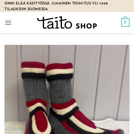
Skip
ONNI ELÄÄ KÄSITYÖSSÄ. ILMAINEN TOIMITUS YLI 100€
TILAUKSIIN SUOMESSA.
to
content
0