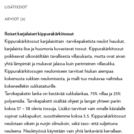
LISÄTIEDOT
ARVIOT (0)
Iloiset karjalaiset kippurakärkitossut
Kippurakärkitossut karjalaisittain -tarvikepaketista neulot hauskat,
karjalaista iloa ja huumoria kuvastavat tossut. Kippurakärkitossut
poikkeavat ulkonäöltään tavallisesta villasukasta, mutta ovat aivan
yhtä lämpimät ja mukavat jalassa kuin perinteinen villasukka.
Kippurakärkitossujen neulomiseen tarvitset hiukan aiempaa
kokemusta sukkien neulomisesta, ja malli tuo mukavaa vaihtelua
kokeneellekin sukkataiturille.
Tarvikepaketin lanka on kestävää sukkalankaa, 75% villaa ja 25%
polyamidia. Tarvikepaketti sisältää ohjeet ja langat yhteen pariin
kokoa 37 – 38 olevia tossuja. Lisäksi tarvitset vain omalle käsialalle
sopivat sukkapuikot, suosittelemme kokoa 3.5. Kippurakärkitossut
neulotaan oikein ja nurjin silmukoin, sekä taso- että suljettuna
neuleena. Neuletyössä käytetään vain yhtä lankaväriä kerrallaan.