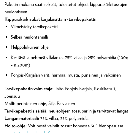
Paketin mukana saat selkeät, tulostetut ohjeet kippurakärkitossujen
neulomiseen.
Kippurakärkisukat karjalaisittain -tarvikepaketti:
Viimeistelty tarvikepaketti
Selkeä neulontamalli
Helppolukuinen ohje
Kestävä ja pehmeä villalanka, 75% villaa ja 25% polyamidia (100g
= n.200m)
Pohjois-Karjalan värit: harmaa, musta, punainen ja valkoinen
Tarvikepaketin valmistaja:
Taito Pohjois-Karjala, Koskikatu 1,
Joensuu
Malli:
perinteinen ohje, Silja Palviainen
Tarvikepaketti sisältää:
neuleohjeen tossupariin ja tarvittavat langat
Langan materiaali:
75% villaa, 25% polyamidia
Hoito-ohje:
Voit pestä valmiit tossut koneessa 30° hienopesussa