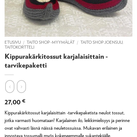
ETUSIVU
/
TAITO SHOP -MYYMÄLÄT
/
TAITO SHOP JOENSUU,
TAITOKORTTELI
Kippurakärkitossut karjalaisittain -
tarvikepaketti
27,00
€
Kippurakärkitossut karjalaisittain -tarvikepaketista neulot tossut,
jotka varmasti huomataan! Karjalainen ilo, leikkimielisyys ja perinne
ovat vahvasti läsnä näissä neuletossuissa. Mukavan erilainen ja
innostava tossumalli myös kokeneemmalle sukantekijälle.