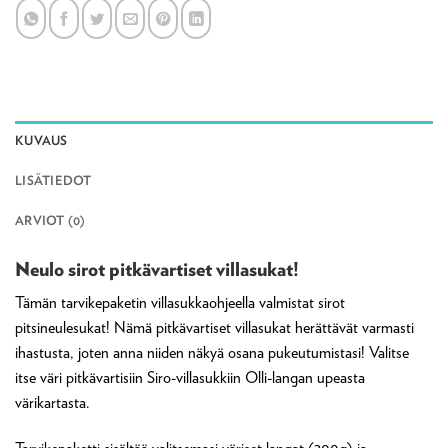
KUVAUS
LISÄTIEDOT
ARVIOT (0)
Neulo sirot pitkävartiset villasukat!
Tämän tarvikepaketin villasukkaohjeella valmistat sirot
pitsineulesukat! Nämä pitkävartiset villasukat herättävät varmasti
ihastusta, joten anna niiden näkyä osana pukeutumistasi! Valitse
itse väri pitkävartisiin Siro-villasukkiin Olli-langan upeasta
värikartasta.