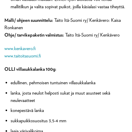
mallitilkun ja valita sopivat puikot, joilla käsialasi vastaa tiheyttä.
Malli/ ohjeen suunnittelu:
Taito Itä-Suomi ry/ Kenkävero: Kaisa
Ronkanen
Ohje/ tarvikepaketin valmistus:
Taito Itä-Suomi ry/ Kenkävero
www.kenkavero.fi
www.taitoitasuomi.fi
OLLI villasukkalanka 100g:
edullinen, pehmoisen tuntuinen villasukkalanka
lanka, josta neulot helposti sukat ja muut asusteet sekä
neulevaatteet
konepestävä lanka
sukkapuikkosuositus 3,5-4 mm
laaja värivalikoima