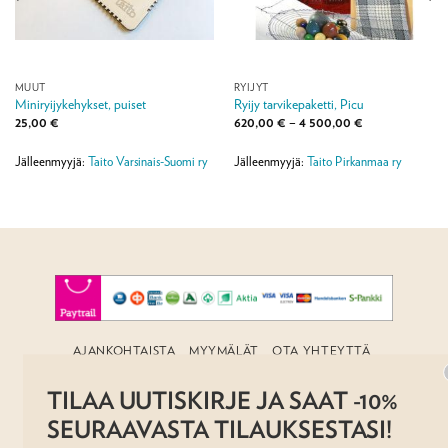
MUUT
RYIJYT
Miniryijykehykset, puiset
Ryijy tarvikepaketti, Picu
Hintaluokka:
25,00
€
620,00
€
–
4 500,00
€
620,00 €
-
4
Jälleenmyyjä:
Taito Varsinais-Suomi ry
Jälleenmyyjä:
Taito Pirkanmaa ry
500,00 €
AJANKOHTAISTA
MYYMÄLÄT
OTA YHTEYTTÄ
REKISTERISELOSTE
EVÄSTESELOSTE
TILAUS- JA TOIMITUSEHDOT
TILAA UUTISKIRJE JA SAAT -10%
Copyright 2026 ©
Taito shop
SEURAAVASTA TILAUKSESTASI!