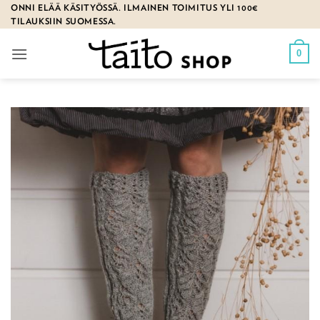
Skip
ONNI ELÄÄ KÄSITYÖSSÄ. ILMAINEN TOIMITUS YLI 100€
TILAUKSIIN SUOMESSA.
to
content
0