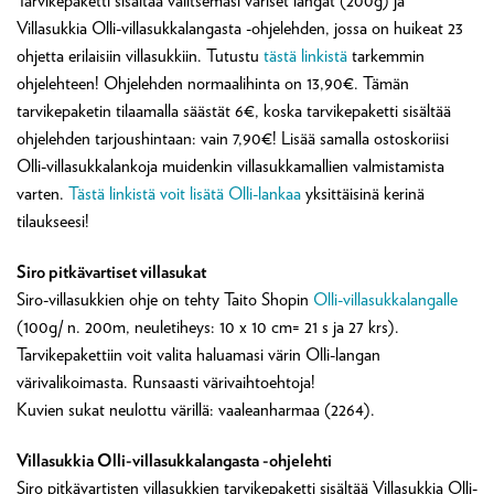
Tarvikepaketti sisältää valitsemasi väriset langat (200g) ja
Villasukkia Olli-villasukkalangasta -ohjelehden, jossa on huikeat 23
ohjetta erilaisiin villasukkiin. Tutustu
tästä linkistä
tarkemmin
ohjelehteen! Ohjelehden normaalihinta on 13,90€. Tämän
tarvikepaketin tilaamalla säästät 6€, koska tarvikepaketti sisältää
ohjelehden tarjoushintaan: vain 7,90€! Lisää samalla ostoskoriisi
Olli-villasukkalankoja muidenkin villasukkamallien valmistamista
varten.
Tästä linkistä voit lisätä Olli-lankaa
yksittäisinä kerinä
tilaukseesi!
Siro pitkävartiset villasukat
Siro-villasukkien ohje on tehty Taito Shopin
Olli-villasukkalangalle
(100g/ n. 200m, neuletiheys: 10 x 10 cm= 21 s ja 27 krs).
Tarvikepakettiin voit valita haluamasi värin Olli-langan
värivalikoimasta. Runsaasti värivaihtoehtoja!
Kuvien sukat neulottu värillä: vaaleanharmaa (2264).
Villasukkia Olli-villasukkalangasta -ohjelehti
Siro pitkävartisten villasukkien tarvikepaketti sisältää Villasukkia Olli-