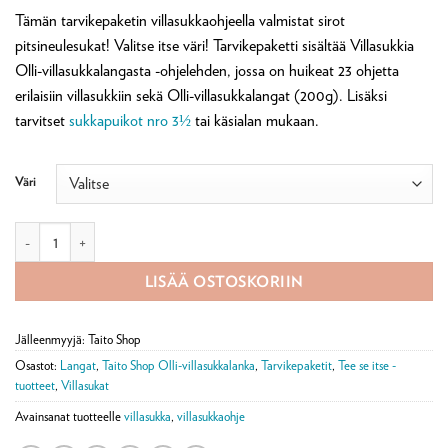
Tämän tarvikepaketin villasukkaohjeella valmistat sirot
pitsineulesukat! Valitse itse väri! Tarvikepaketti sisältää Villasukkia
Olli-villasukkalangasta -ohjelehden, jossa on huikeat 23 ohjetta
erilaisiin villasukkiin sekä Olli-villasukkalangat (200g). Lisäksi
tarvitset
sukkapuikot nro 3½
tai käsialan mukaan.
Väri
Siro pitkävartiset villasukat -tarvikepaketti ja Villasukkia Olli-langasta ohj
LISÄÄ OSTOSKORIIN
Jälleenmyyjä: Taito Shop
Osastot:
Langat
,
Taito Shop Olli-villasukkalanka
,
Tarvikepaketit
,
Tee se itse -
tuotteet
,
Villasukat
Avainsanat tuotteelle
villasukka
,
villasukkaohje