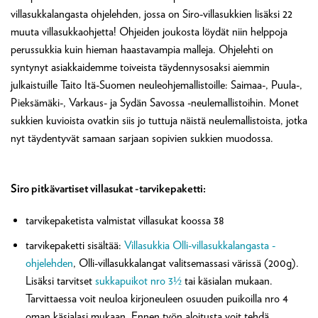
villasukkalangasta ohjelehden, jossa on Siro-villasukkien lisäksi 22
muuta villasukkaohjetta! Ohjeiden joukosta löydät niin helppoja
perussukkia kuin hieman haastavampia malleja. Ohjelehti on
syntynyt asiakkaidemme toiveista täydennysosaksi aiemmin
julkaistuille Taito Itä-Suomen neuleohjemallistoille: Saimaa-, Puula-,
Pieksämäki-, Varkaus- ja Sydän Savossa -neulemallistoihin. Monet
sukkien kuvioista ovatkin siis jo tuttuja näistä neulemallistoista, jotka
nyt täydentyvät samaan sarjaan sopivien sukkien muodossa.
Siro pitkävartiset villasukat -tarvikepaketti:
tarvikepaketista valmistat villasukat koossa 38
tarvikepaketti sisältää:
Villasukkia Olli-villasukkalangasta -
ohjelehden
, Olli-villasukkalangat valitsemassasi värissä (200g).
Lisäksi tarvitset
sukkapuikot nro 3½
tai käsialan mukaan.
Tarvittaessa voit neuloa kirjoneuleen osuuden puikoilla nro 4
oman käsialasi mukaan. Ennen työn aloitusta voit tehdä