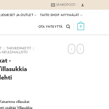
SÄHKÖPOSTI
RJOUKSET JA OUTLET
TAITO SHOP -MYYMÄLÄT
0
OTA YHTEYTTÄ
ET
/
TARVIKEPAKETIT
/
A-NEULEMALLISTO
kat -
Villasukkia
lehti
Keisarinna villasukat
tti sisältää Villasukkia