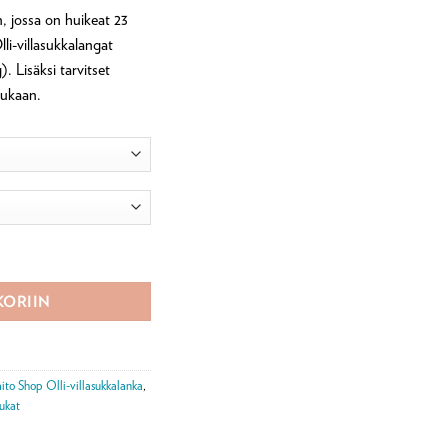
n, jossa on huikeat 23
Olli-villasukkalangat
. Lisäksi tarvitset
mukaan.
 ja Villasukkia Olli-langasta ohjelehti määrä
KORIIN
ito Shop Olli-villasukkalanka
,
sukat