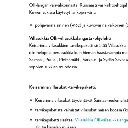
Olli-langan värivalikoimasta. Runsaasti värivaihtoehtoja!
Kuvien sukissa käytetyt lankojen värit:
pohjavärinä sininen (4162) ja kuviovärinä valkoinen 
Villasukkia Olli-villasukkalangasta -ohjelehti
Keisarinna villasukkien tarvikepaketti sisältää Villasukki
niin helppoja perussukkia kuin hieman haastavampia mall
Saimaa-, Puula-, Pieksämäki-, Varkaus- ja Sydän Savossa 
sopivien sukkien muodossa.
Keisarinna villasukat -tarvikepaketti:
Keisarinna villasukat täydentävät Saimaa-neulemallis
tarvikepaketista valmistat villasukat naisen koossa (
tarvikepaketti sisältää:
Villasukkia Olli-villasukkalang
3½
tai käsialan mukaan.