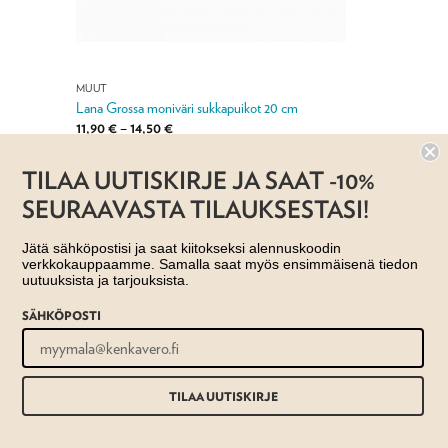
MUUT
Lana Grossa moniväri sukkapuikot 20 cm
Hintaluokka:
11,90
€
–
14,50
€
11,90 €
-
14,50 €
Jälleenmyyjä: Taito Shop
TILAA UUTISKIRJE JA SAAT -10%
SEURAAVASTA TILAUKSESTASI!
Jätä sähköpostisi ja saat kiitokseksi alennuskoodin
verkkokauppaamme. Samalla saat myös ensimmäisenä tiedon
uutuuksista ja tarjouksista.
SÄHKÖPOSTI
US- JA TOIMITUSEHDOT
TILAA UUTISKIRJE