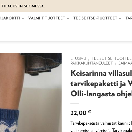
€ TILAUKSIIN SUOMESSA.
HJAKORTTI
VALMIIT TUOTTEET
TEE SE ITSE -TUOTTEET
TA
ETUSIVU
/
TEE SE ITSE -TUOTTE
PAIKKAKUNTANEULEET
/
SAIMA
Keisarinna villasu
tarvikepaketti ja 
Olli-langasta ohje
22,00
€
Tarvikepaketista valmistat kauniit 
valitsemissasi väreissä. Tarvikepake