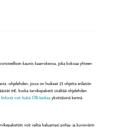
koristeellisen kaunis kaarrokeosa, joka kokoaa yhteen
asta -ohjelehden, jossa on huikeat 23 ohjetta erilaisiin
stät 6€, koska tarvikepaketti sisältää ohjelehden
 linkistä voit lisätä Olli-lankaa
yksittäisinä kerinä
vikepakettiin voit valita haluamasi pohja- ja kuviovärin