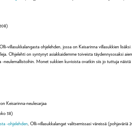
(208)
a Olli-villasukkalangasta ohjelehden, jossa on Keisarinna villasukkien lisäk
eja. Ohjelehti on syntynyt asiakkaidemme toiveista täydennysosaksi aiemmi
-neulemallistoihin. Monet sukkien kuvioista ovatkin siis jo tuttuja näistä
ton Keisarinna-neulesarjaa
koko 38)
asta -ohjelehden
, Olli-villasukkalangat valitsemissasi väreissä (pohjaväriä 