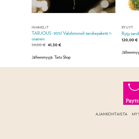
HIMMELIT
RYIJYT
TARJOUS -30%! Valohimmeli tarvikepaketti 1-
Ryijy tarv
osainen
120,00
€
Alkuperäinen
Nykyinen
59,00
€
41,30
€
hinta
hinta
Jälleenmyy
oli:
on:
59,00 €.
41,30 €.
Jälleenmyyjä: Taito Shop
AJANKOHTAISTA
MY