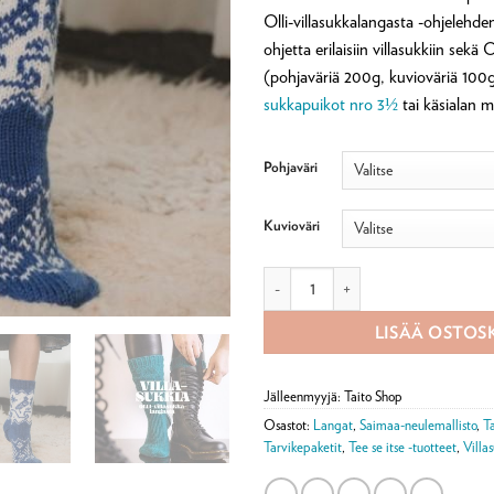
Olli-villasukkalangasta -ohjelehde
ohjetta erilaisiin villasukkiin sekä 
(pohjaväriä 200g, kuvioväriä 100g)
sukkapuikot nro 3½
tai käsialan 
Pohjaväri
Kuvioväri
Keisarinna villasukat -tarvikepaketti
LISÄÄ OSTOS
Jälleenmyyjä: Taito Shop
Osastot:
Langat
,
Saimaa-neulemallisto
,
Ta
Tarvikepaketit
,
Tee se itse -tuotteet
,
Villa