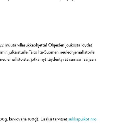
si 22 muuta villasukkaohjetta! Ohjeiden joukosta löydät
n julkaistuille Taito Itä-Suomen neuleohjemallistoille:
 neulemallistoista, jotka nyt täydentyvät samaan sarjaan
200g, kuvioväriä 100g). Lisäksi tarvitset
sukkapuikot nro