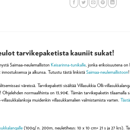
eulot tarvikepaketista kauniit sukat!
ennystä Saimaa-neulemalliston
Keisarinna-tunikalle
, jonka erikoisuutena on 
 innostuksensa ja alkunsa. Tutustu tästä linkistä
Saimaa-neulemallistoon
!
litsemissasi väreissä. Tarvikepaketti sisältää Villasukkia Olli-villasukkalang
Ohjelehden normaalihinta on 13,90€. Tämän tarvikepaketin tilaamalla sää
li-villasukkalankoja muidenkin villasukkamalien valmistamista varten.
Tästä
asukkalangalle
(100g/ n. 200m, neuletiheys: 10 x 10 cm= 21 s ja 27 krs). Tar