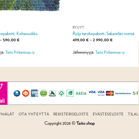
RYIJYT
ikepaketti, Keltavuokko
Ryijy tarvikepaketti, Sakaselän metsä
Hintaluokka:
Hintaluokka:
–
590,00
€
499,00
€
–
2 990,00
€
120,00 €
499,00 €
-
-
590,00 €
2
jä:
Taito Pirkanmaa ry
Jälleenmyyjä:
Taito Pirkanmaa ry
990,00 €
YMÄLÄT
OTA YHTEYTTÄ
REKISTERISELOSTE
EVÄSTESELOSTE
TILA
Copyright 2026 ©
Taito shop