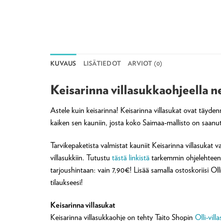
KUVAUS
LISÄTIEDOT
ARVIOT (0)
Keisarinna villasukkaohjeella n
Astele kuin keisarinna! Keisarinna villasukat ovat täyd
kaiken sen kauniin, josta koko Saimaa-mallisto on saanut
Tarvikepaketista valmistat kauniit Keisarinna villasukat va
villasukkiin. Tutustu
tästä linkistä
tarkemmin ohjelehteen! 
tarjoushintaan: vain 7,90€! Lisää samalla ostoskoriisi Ol
tilaukseesi!
Keisarinna villasukat
Keisarinna villasukkaohje on tehty Taito Shopin
Olli-vill