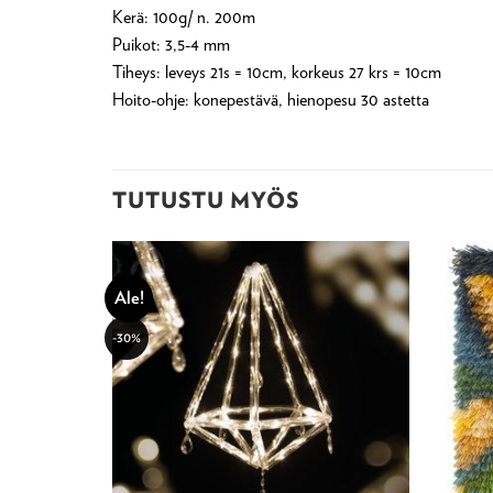
Kerä: 100g/ n. 200m
Puikot: 3,5-4 mm
Tiheys: leveys 21s = 10cm, korkeus 27 krs = 10cm
Hoito-ohje: konepestävä, hienopesu 30 astetta
TUTUSTU MYÖS
Ale!
-30%