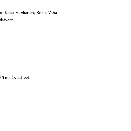
ro: Kaisa Ronkanen, Reeta Vaha
nkävero
ekä neulevaatteet