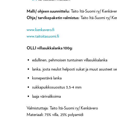
Malli/ ohjeen suunnittelu:
Taito Itä-Suomi ry/ Kenkäve
Ohje/ tarvikepaketin valmistus:
Taito Itä-Suomi ry/ Ke
www.kenkavero.fi
www.taitoitasuomi.fi
OLLI villasukkalanka 100g:
edullinen, pehmoisen tuntuinen villasukkalanka
lanka, josta neulot helposti sukat ja muut asusteet s
konepestävä lanka
sukkapuikkosuositus 3,5-4 mm
laaja värivalikoima
Valmistuttaja: Taito Itä-Suomi ry/ Kenkävero
Materiaali: 75% villa, 25% polyamidi