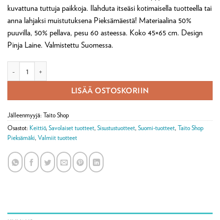
kuvattuna tuttuja paikkoja. Ilahduta itseäsi kotimaisella tuotteella tai
anna lahjaksi muistutuksena Pieksämäestä! Materiaalina 50%
puuvilla, 50% pellava, pesu 60 asteessa. Koko 45×65 cm. Design
Pinja Laine. Valmistettu Suomessa.
Keittiöpyyhe Pieksämäki määrä
LISÄÄ OSTOSKORIIN
Jälleenmyyjä: Taito Shop
Osastot:
Keittiö
,
Savolaiset tuotteet
,
Sisustustuotteet
,
Suomi-tuotteet
,
Taito Shop
Pieksämäki
,
Valmiit tuotteet