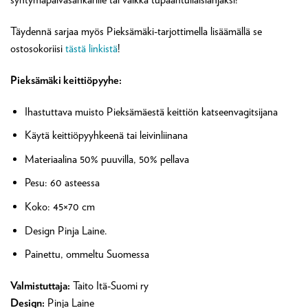
Täydennä sarjaa myös Pieksämäki-tarjottimella lisäämällä se
ostosokoriisi
tästä linkistä
!
Pieksämäki keittiöpyyhe:
Ihastuttava muisto Pieksämäestä keittiön katseenvagitsijana
Käytä keittiöpyyhkeenä tai leivinliinana
Materiaalina 50% puuvilla, 50% pellava
Pesu: 60 asteessa
Koko: 45×70 cm
Design Pinja Laine.
Painettu, ommeltu Suomessa
Valmistuttaja:
Taito Itä-Suomi ry
Design:
Pinja Laine