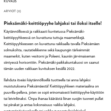
KUVAUS
ARVIOT (0)
Pieksämäki-keittiöpyyhe lahjaksi tai iloksi itselle!
Käytännöllisessä ja raikkaasti kuvitetussa Pieksämäki-
keittiöpyyhkeessä on kuvattuna tuttuja maamerkkejä.
Keittiöpyyhkeeseen on kuvattuna raikkaalla tavalla Pieksämäen
solmukohta, rautatieliikenne sekä kaupungin tärkeimmät
maamerkit, kuten vesitorni ja Poleeni, kauniin järvimaiseman
siintyessä horisonttiin. Pieksämäki-paikkakuntakuosi on saanut
tämän uuden raikkaan kuvituksen kesällä 2022.
Ilahduta itseäsi käytännöllisellä tuotteella tai anna lahjaksi
muistutuksena Pieksämäestä! Keittiöpyyhkeen materiaalina on
puuvilla-pellava, joten se sopii erinomaisesti keittiöpyyhe-käyttöön
tai leivinliinaksi. Onpa ihanaa kääräistä liinan suojiin tuoreet pullat
tai piirakat ja antaa kokonaisuus vaikka lahjaksi,
syntymäpäiväsankarille tai vaikka tupaantuliaislahjaksi!