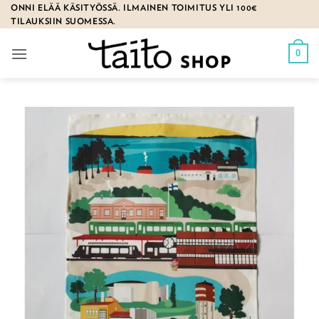
Skip
ONNI ELÄÄ KÄSITYÖSSÄ. ILMAINEN TOIMITUS YLI 100€
TILAUKSIIN SUOMESSA.
to
content
0