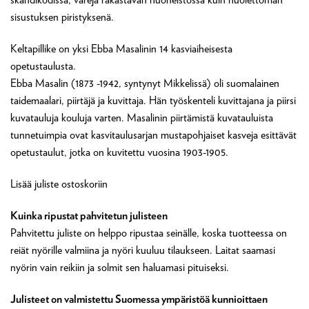
sisustuksen piristyksenä.
Keltapillike on yksi Ebba Masalinin 14 kasviaiheisesta
opetustaulusta.
Ebba Masalin (1873 -1942, syntynyt Mikkelissä) oli suomalainen
taidemaalari, piirtäjä ja kuvittaja. Hän työskenteli kuvittajana ja piirsi
kuvatauluja kouluja varten. Masalinin piirtämistä kuvatauluista
tunnetuimpia ovat kasvitaulusarjan mustapohjaiset kasveja esittävät
opetustaulut, jotka on kuvitettu vuosina 1903-1905.
Lisää juliste ostoskoriin
Kuinka ripustat pahvitetun julisteen
Pahvitettu juliste on helppo ripustaa seinälle, koska tuotteessa on
reiät nyörille valmiina ja nyöri kuuluu tilaukseen. Laitat saamasi
nyörin vain reikiin ja solmit sen haluamasi pituiseksi.
Julisteet on valmistettu Suomessa ympäristöä kunnioittaen