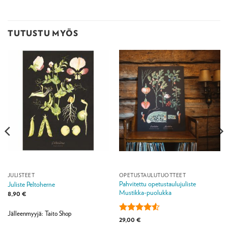
TUTUSTU MYÖS
JULISTEET
OPETUSTAULUTUOTTEET
Pahvitettu opetustaulujuliste
Juliste Peltoherne
Mustikka-puolukka
8,90
€
Jälleenmyyjä: Taito Shop
Arvostelu
29,00
€
tuotteesta: