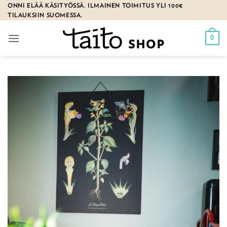
Skip
ONNI ELÄÄ KÄSITYÖSSÄ. ILMAINEN TOIMITUS YLI 100€
TILAUKSIIN SUOMESSA.
to
content
0