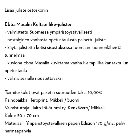
Lisää juliste ostoskoriin
Ebba Masalin Keltapillike-juliste:
⁃ valmistettu Suomessa ympäristöystävällisesti
⁃ nostalginen vanhasta opetustaulusta painettu juliste
⁃ käytä julistetta kotisi sisustuksessa tuomaan luonnonläheistä
tunnelmaa
⁃ kuviona Ebba Masalin kuvittama vanha Keltapillike kansakoulun
opetustaulu
⁃ valmis seinälle ripustettavaksi
Toimituskulut ovat paketin suuruuden takia 10,00€
Painopaikka: Teroprint, Mikkeli / Suomi
Valmistuttaja: Taito Itä-Suomi ry, Kenkävero/ Mikkeli
Koko: 50 x 70 cm
Materiaali: Ympäristöystävällinen paperi Edixion 170 g/m2, pahvi
harmaapahvia