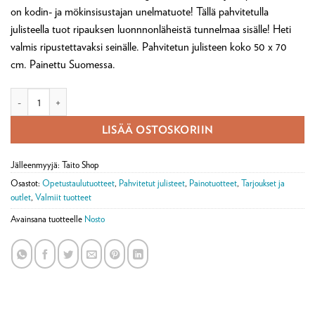
on kodin- ja mökinsisustajan unelmatuote! Tällä pahvitetulla
julisteella tuot ripauksen luonnnonläheistä tunnelmaa sisälle! Heti
valmis ripustettavaksi seinälle. Pahvitetun julisteen koko 50 x 70
cm. Painettu Suomessa.
Pahvitettu opetustaulujuliste Keltapillike määrä
LISÄÄ OSTOSKORIIN
Jälleenmyyjä: Taito Shop
Osastot:
Opetustaulutuotteet
,
Pahvitetut julisteet
,
Painotuotteet
,
Tarjoukset ja
outlet
,
Valmiit tuotteet
Avainsana tuotteelle
Nosto