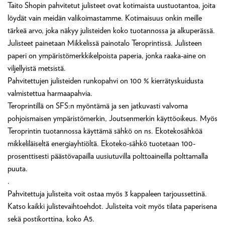
Taito Shopin pahvitetut julisteet ovat kotimaista uustuotantoa, joita
löydät vain meidän valikoimastamme. Kotimaisuus onkin meille
tärkeä arvo, joka näkyy julisteiden koko tuotannossa ja alkuperässä.
Julisteet painetaan Mikkelissä painotalo Teroprintissä. Julisteen
paperi on ympäristömerkkikelpoista paperia, jonka raaka-aine on
viljellyistä metsistä.
Pahvitettujen julisteiden runkopahvi on 100 % kierrätyskuidusta
valmistettua harmaapahvia.
Teroprintillä on SFS:n myöntämä ja sen jatkuvasti valvoma
pohjoismaisen ympäristömerkin, Joutsenmerkin käyttöoikeus. Myös
Teroprintin tuotannossa käyttämä sähkö on ns. Ekotekosähköä
mikkeliläiseltä energiayhtiöltä. Ekoteko-sähkö tuotetaan 100-
prosenttisesti päästövapailla uusiutuvilla polttoaineilla polttamalla
puuta.
.
Pahvitettuja julisteita voit ostaa myös 3 kappaleen tarjoussettinä.
Katso kaikki julistevaihtoehdot. Julisteita voit myös tilata paperisena
sekä postikorttina, koko A5.