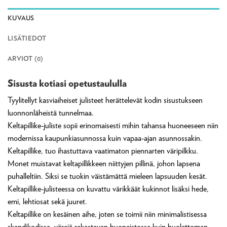
KUVAUS
LISÄTIEDOT
ARVIOT (0)
Sisusta kotiasi opetustaululla
Tyylitellyt kasviaiheiset julisteet herättelevät kodin sisustukseen
luonnonläheistä tunnelmaa.
Keltapillike-juliste sopii erinomaisesti mihin tahansa huoneeseen niin
modernissa kaupunkiasunnossa kuin vapaa-ajan asunnossakin.
Keltapillike, tuo ihastuttava vaatimaton piennarten väripilkku.
Monet muistavat keltapillikkeen niittyjen pillinä, johon lapsena
puhalleltiin. Siksi se tuokin väistämättä mieleen lapsuuden kesät.
Keltapillike-julisteessa on kuvattu värikkäät kukinnot lisäksi hede,
emi, lehtiosat sekä juuret.
Keltapillike on kesäinen aihe, joten se toimii niin minimalistisessa
skandikodissa, värejä rakastavan huoneistossa kuin huolettoman