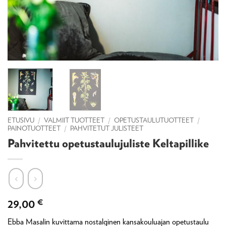
ETUSIVU
/
VALMIIT TUOTTEET
/
OPETUSTAULUTUOTTEET
/
PAINOTUOTTEET
/
PAHVITETUT JULISTEET
Pahvitettu opetustaulujuliste Keltapillike
29,00
€
Ebba Masalin kuvittama nostalginen kansakouluajan opetustaulu