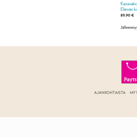
Kanavakirj
Elämän ko
89,90
€
Jälleenmy
AJANKOHTAISTA
MY