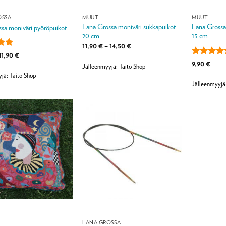
OSSA
MUUT
MUUT
Lana Grossa moniväri sukkapuikot
Lana Grossa
sa moniväri pyöröpuikot
20 cm
15 cm
Hintaluokka:
11,90
€
–
14,50
€
11,90 €
lu
Hintaluokka:
11,90
€
-
8,90 €
ta:
5
Arvostelu
9,90
€
14,50 €
Jälleenmyyjä: Taito Shop
-
tuotteesta:
11,90 €
jä: Taito Shop
4.5
/ 5
Jälleenmyyjä
A
LANA GROSSA