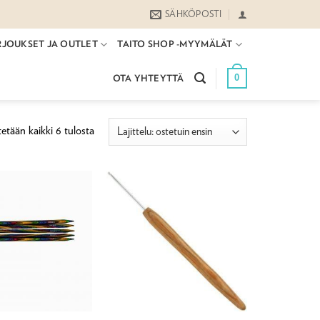
SÄHKÖPOSTI
RJOUKSET JA OUTLET
TAITO SHOP -MYYMÄLÄT
0
OTA YHTEYTTÄ
Suosituimmat
etään kaikki 6 tulosta
ensin