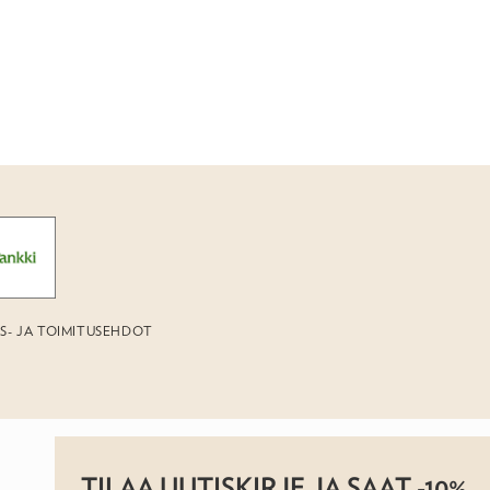
US- JA TOIMITUSEHDOT
TILAA UUTISKIRJE JA SAAT -10%