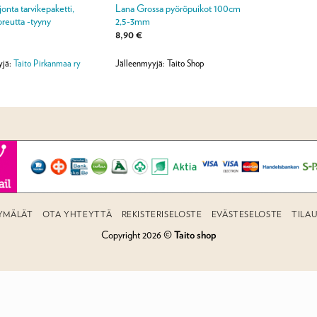
onta tarvikepaketti,
Lana Grossa pyöröpuikot 100cm
reutta -tyyny
2,5-3mm
8,90
€
yjä:
Taito Pirkanmaa ry
Jälleenmyyjä: Taito Shop
YMÄLÄT
OTA YHTEYTTÄ
REKISTERISELOSTE
EVÄSTESELOSTE
TILA
Copyright 2026 ©
Taito shop