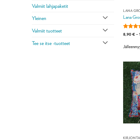
Valmiit lahjapaketit
LANA GR
Lana Gros
Yleinen
Valmiit tuotteet
Arvoste
8,90
€
–
tuottees
Tee se itse -tuotteet
/ 5
Jälleenmyy
KIRJONT