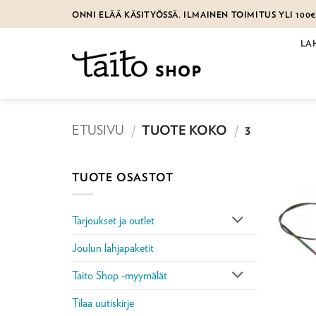
Skip
ONNI ELÄÄ KÄSITYÖSSÄ. ILMAINEN TOIMITUS YLI 100
to
content
LA
ETUSIVU
/
TUOTE KOKO
/
3
TUOTE OSASTOT
Tarjoukset ja outlet
Joulun lahjapaketit
Taito Shop -myymälät
Tilaa uutiskirje